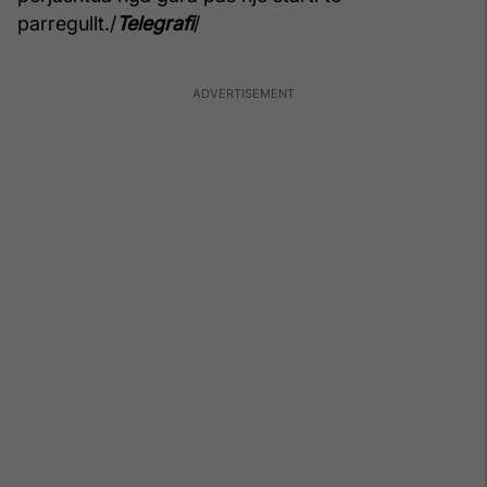
parregullt./
Telegrafi
/