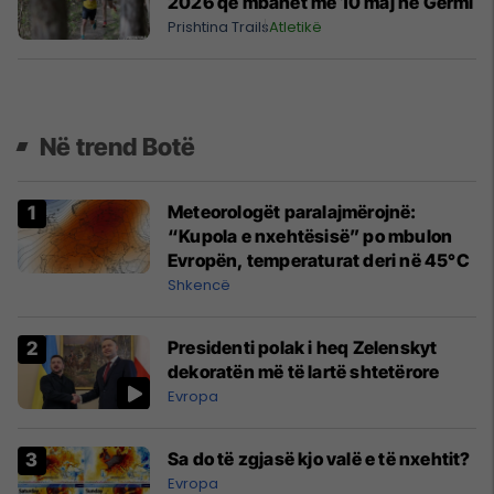
2026 që mbahet më 10 maj në Gërmi
Prishtina Trails
Atletikë
Në trend Botë
Meteorologët paralajmërojnë:
“Kupola e nxehtësisë” po mbulon
Evropën, temperaturat deri në 45°C
Shkencë
Presidenti polak i heq Zelenskyt
dekoratën më të lartë shtetërore
Evropa
Sa do të zgjasë kjo valë e të nxehtit?
Evropa