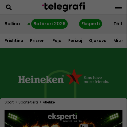
Ballina
Botërori 2026
Eksperti
Të fu
Prishtina
Prizreni
Peja
Ferizaj
Gjakova
Mitrov
Sport
>
Sporte tjera
>
Atletikë