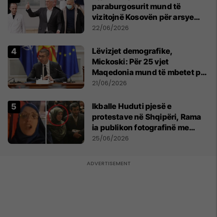
paraburgosurit mund të
vizitojnë Kosovën për arsye
humanitare
22/06/2026
Lëvizjet demografike,
Mickoski: Për 25 vjet
Maqedonia mund të mbetet pa
150 mijë deri në 250 mijë
21/06/2026
banorë
Ikballe Huduti pjesë e
protestave në Shqipëri, Rama
ia publikon fotografinë me
Ahmadinejadin e Iranit
25/06/2026