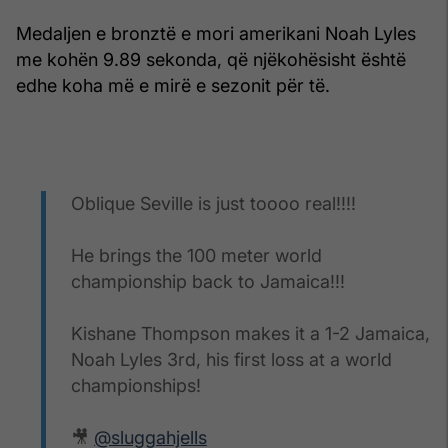
Medaljen e bronztë e mori amerikani Noah Lyles
me kohën 9.89 sekonda, që njëkohësisht është
edhe koha më e mirë e sezonit për të.
Oblique Seville is just toooo real!!!!
He brings the 100 meter world
championship back to Jamaica!!!
Kishane Thompson makes it a 1-2 Jamaica,
Noah Lyles 3rd, his first loss at a world
championships!
🎥
@sluggahjells