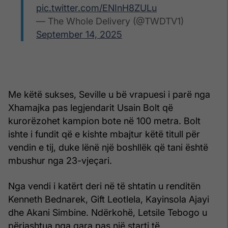
pic.twitter.com/ENInH8ZULu
— The Whole Delivery (@TWDTV1)
September 14, 2025
Me këtë sukses, Seville u bë vrapuesi i parë nga
Xhamajka pas legjendarit Usain Bolt që
kurorëzohet kampion bote në 100 metra. Bolt
ishte i fundit që e kishte mbajtur këtë titull për
vendin e tij, duke lënë një boshllëk që tani është
mbushur nga 23-vjeçari.
Nga vendi i katërt deri në të shtatin u renditën
Kenneth Bednarek, Gift Leotlela, Kayinsola Ajayi
dhe Akani Simbine. Ndërkohë, Letsile Tebogo u
përjashtua nga gara pas një starti të