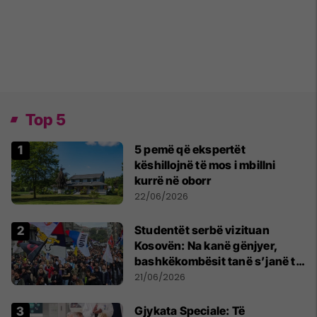
Top 5
5 pemë që ekspertët
këshillojnë të mos i mbillni
kurrë në oborr
22/06/2026
Studentët serbë vizituan
Kosovën: Na kanë gënjyer,
bashkëkombësit tanë s’janë të
shtypur
21/06/2026
​Gjykata Speciale: Të