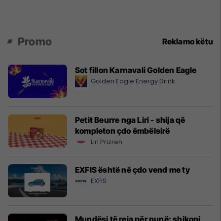
Promo
Reklamo këtu
Sot fillon Karnavali Golden Eagle
Golden Eagle Energy Drink
Petit Beurre nga Liri - shija që
kompleton çdo ëmbëlsirë
Liri Prizren
EXFIS është në çdo vend me ty
EXFIS
Mundësi të reja për punë: shikoni