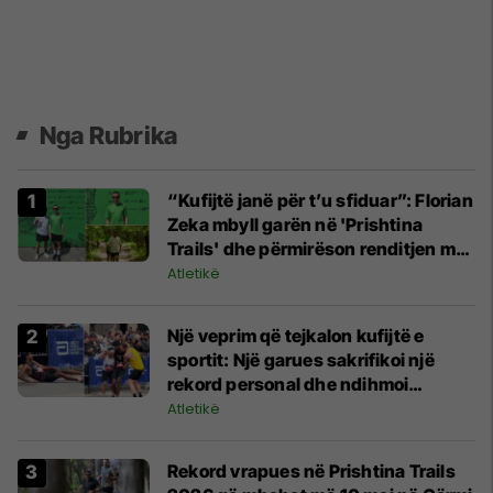
Nga Rubrika
“Kufijtë janë për t’u sfiduar”: Florian
Zeka mbyll garën në 'Prishtina
Trails' dhe përmirëson renditjen me
35 vende
Atletikë
Një veprim që tejkalon kufijtë e
sportit: Një garues sakrifikoi një
rekord personal dhe ndihmoi
kundërshtarin që u rrëzua
Atletikë
Rekord vrapues në Prishtina Trails