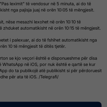
Pas leximit" të vendosur në 5 minuta, ai do të
isht nga pajisja juaj në orën 10:05 të mëngjesit.
t, nëse mesazhi lexohet në orën 10:10 të
të zhduket automatikisht në orën 10:15 të mëngjesit.
et i palexuar, ai do të fshihet automatikisht nga
orën 10 të mëngjesit të ditës tjetër.
ton se kjo veçori është e disponueshme për disa
ë WhatsApp në iOS, por nuk është e qartë se kur
pp do ta publikojë atë publikisht si për përdoruesit
dhe për ata të iOS. /Telegrafi/