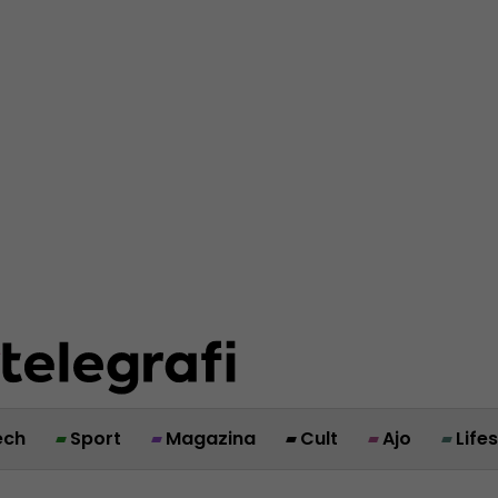
ech
Sport
Magazina
Cult
Ajo
Life