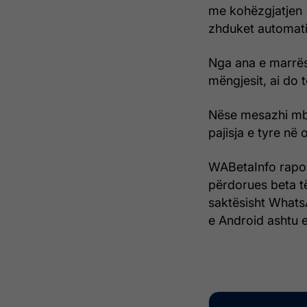
me kohëzgjatjen "
zhduket automatik
Nga ana e marrësi
mëngjesit, ai do 
Nëse mesazhi mbet
pajisja e tyre në 
WABetaInfo rapor
përdorues beta t
saktësisht WhatsA
e Android ashtu e