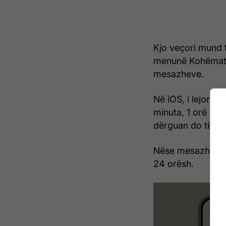
Kjo veçori mund t
menunë Kohëmatë
mesazheve.
Në iOS, i lejon d
minuta, 1 orë ose
dërguan do të zh
Nëse mesazhi mbe
24 orësh.