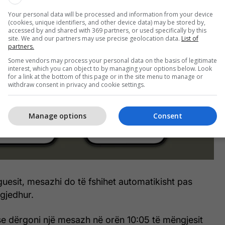
Your personal data will be processed and information from your device
(cookies, unique identifiers, and other device data) may be stored by,
accessed by and shared with 369 partners, or used specifically by this
site. We and our partners may use precise geolocation data.
List of
partners.
Some vendors may process your personal data on the basis of legitimate
interest, which you can object to by managing your options below. Look
for a link at the bottom of this page or in the site menu to manage or
withdraw consent in privacy and cookie settings.
Manage options
Consent
guesit, mesazhi do të fshihet automatikisht pas
gjedhur.
se dërgoni një mesazh në orën 10:05 të mëngjesit