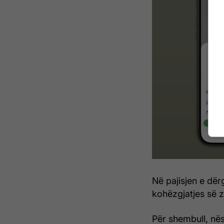
Në pajisjen e dër
kohëzgjatjes së z
Për shembull, në