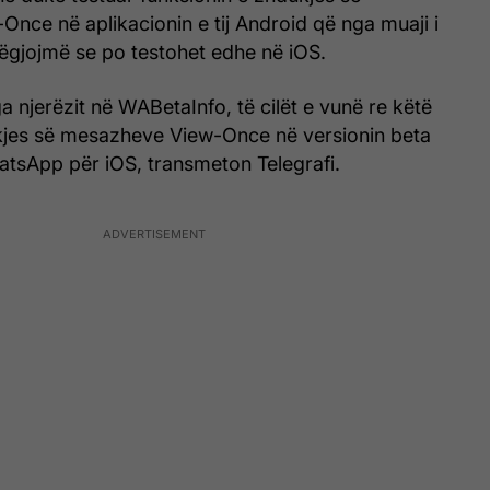
nce në aplikacionin e tij Android që nga muaji i
dëgjojmë se po testohet edhe në iOS.
a njerëzit në WABetaInfo, të cilët e vunë re këtë
kjes së mesazheve View-Once në versionin beta
atsApp për iOS, transmeton Telegrafi.