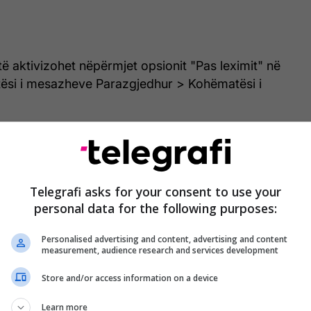
ë aktivizohet nëpërmjet opsionit "Pas leximit" në
si i mesazheve Parazgjedhur > Kohëmatësi i
ërguesit të caktojë një kohëmatës mbrapsht për 5
 2 orë, pas së cilës mesazhi/mesazhet që ata
duken automatikisht nëse lexohen nga marrësi.
Telegrafi asks for your consent to use your
personal data for the following purposes:
tet i palexuar, ai do të zhduket automatikisht pas
Personalised advertising and content, advertising and content
measurement, audience research and services development
Store and/or access information on a device
Learn more