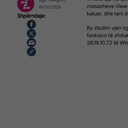
Nga
Telegrafi
mesazheve View-O
18/05/2026
kaluar, dhe tani 
Ky zbulim vjen ng
funksion të zhdu
26.19.10.72 të Wh