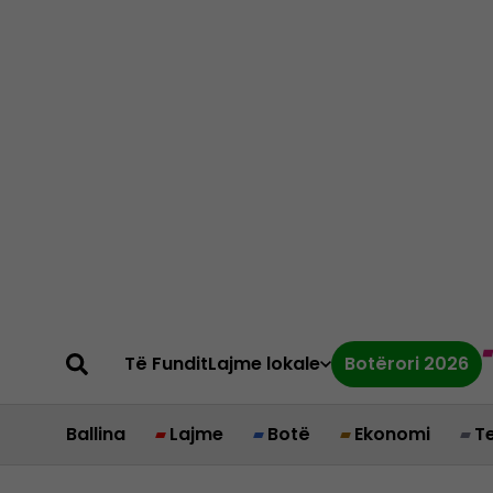
Të Fundit
Lajme lokale
Botërori 2026
Ballina
Lajme
Botë
Ekonomi
T