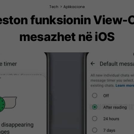
Tech
>
Aplikacione
ston funksionin View-
mesazhet në iOS