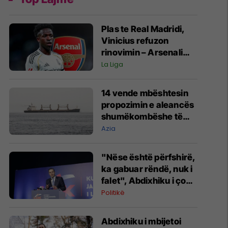
Plas te Real Madridi,
Vinicius refuzon
rinovimin – Arsenali
gati ofertën 140
La Liga
milionëshe
14 vende mbështesin
propozimin e aleancës
shumëkombëshe të
mbrojtjes detare të
Azia
udhëhequr nga Arabia
Saudite
"Nëse është përfshirë,
ka gabuar rëndë, nuk i
falet", Abdixhiku i çon
“selam” Përparim
Politikë
Ramës
Abdixhiku i mbijetoi