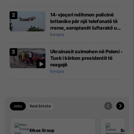
14-vjeçari ndihmon policinë
britanike për një telefonatë të
rreme, aeroplanët luftarakë u
ngritën në ajër për të
Evropa
interceptuar fluturaken e Qatar
Airways që po shkonte drejt
Ukrainasit sulmohen në Poloni -
Mançesterit
Tusk i kërkon presidentit të
reagojë
Evropa
Jobs
Real Estate
Elkos Group
Solac