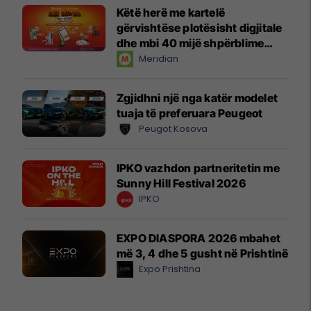
Këtë herë me kartelë
gërvishtëse plotësisht digjitale
dhe mbi 40 mijë shpërblime
instant!
Meridian
Zgjidhni një nga katër modelet
tuaja të preferuara Peugeot
Peugot Kosova
IPKO vazhdon partneritetin me
Sunny Hill Festival 2026
IPKO
EXPO DIASPORA 2026 mbahet
më 3, 4 dhe 5 gusht në Prishtinë
Expo Prishtina