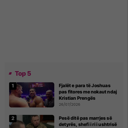
Top 5
Fjalët e para të Joshuas
pas fitores me nokaut ndaj
Kristian Prengës
26/07/2026
Pesë ditë pas marrjes së
detyrës, shefi i ri i ushtrisë