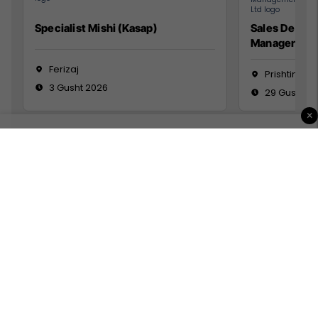
Specialist Mishi (Kasap)
Sales Devel
Manager
Ferizaj
Prishtinë
3 Gusht 2026
29 Gusht 2
×