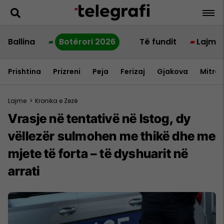
Ballina
Botërori 2026
Të fundit
Lajme
Prishtina
Prizreni
Peja
Ferizaj
Gjakova
Mitrov
Lajme
>
Kronika e Zezë
Vrasje në tentativë në Istog, dy
vëllezër sulmohen me thikë dhe me
mjete të forta – të dyshuarit në
arrati