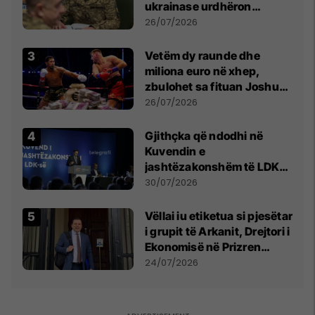
ukrainase urdhëron
kontroll të madh
26/07/2026
Vetëm dy raunde dhe
miliona euro në xhep,
zbulohet sa fituan Joshua
e Prenga
26/07/2026
Gjithçka që ndodhi në
Kuvendin e
jashtëzakonshëm të LDK-
së
30/07/2026
Vëllai iu etiketua si pjesëtar
i grupit të Arkanit, Drejtori i
Ekonomisë në Prizren
mohon pretendimet
24/07/2026