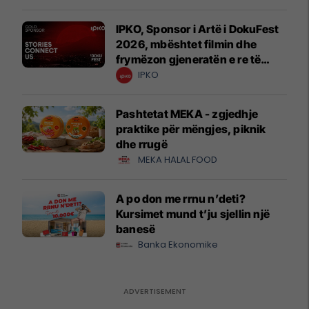
IPKO, Sponsor i Artë i DokuFest
2026, mbështet filmin dhe
frymëzon gjeneratën e re të
krijuesve
IPKO
Pashtetat MEKA - zgjedhje
praktike për mëngjes, piknik
dhe rrugë
MEKA HALAL FOOD
A po don me rrnu n’deti?
Kursimet mund t’ju sjellin një
banesë
Banka Ekonomike