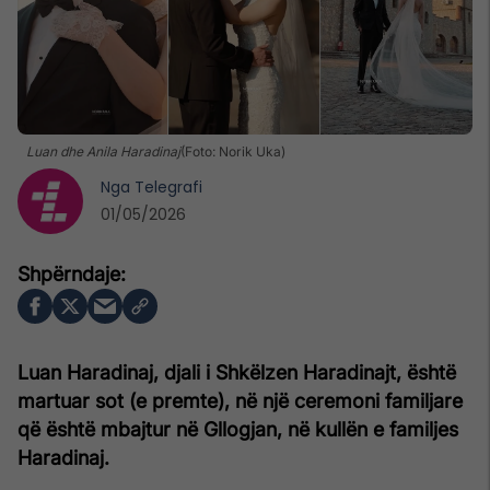
Luan dhe Anila Haradinaj
(Foto: Norik Uka)
Nga
Telegrafi
01/05/2026
Luan Haradinaj, djali i Shkëlzen Haradinajt, është
martuar sot (e premte), në një ceremoni familjare
që është mbajtur në Gllogjan, në kullën e familjes
Haradinaj.