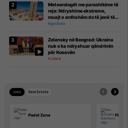
Meteorologët me parashikime të
reja: Ndryshime ekstreme,
muajt e ardhshëm do të jenë të
pazakontë
Nga Bota
Zelensky në Beograd: Ukraina
nuk e ka ndryshuar qëndrimin
për Kosovën
Politikë
Jobs
Real Estate
Padel Zone
Flex B