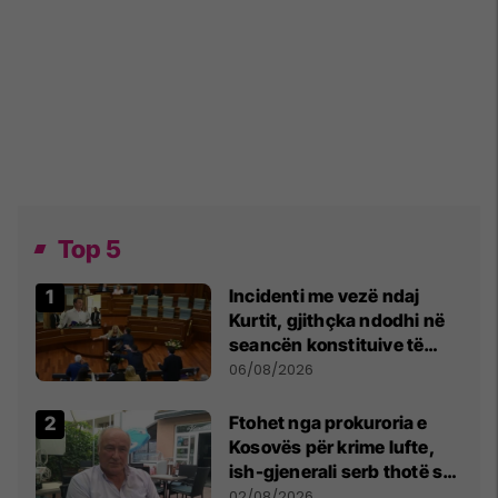
Top 5
Incidenti me vezë ndaj
Kurtit, gjithçka ndodhi në
seancën konstituive të
Kuvendit
06/08/2026
Ftohet nga prokuroria e
Kosovës për krime lufte,
ish-gjenerali serb thotë se
dikush e tradhtoi në
02/08/2026