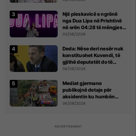
Beograd
Një pleskavicë e ngrënë
nga Dua Lipa në Prishtinë
në orën 04:28 të mëngjesit
- dhe bota digjitale serbe
03/08/2026
shpall gjendjen e luftës
Deda: Nëse deri nesër nuk
konstituohet Kuvendi, të
gjithë deputetët do të
bëjnë shkelje të rëndë
06/08/2026
kushtetuese
Mediat gjermane
publikojnë detaje për
aksidentin ku humbën
jetën tre mërgimtarë nga
06/08/2026
Komogllava e Ferizajt