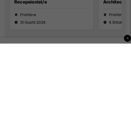
Recepsionist/e
Architect
Prishtine
Prishtinë
31 Gusht 2026
6 Shtator 2
×