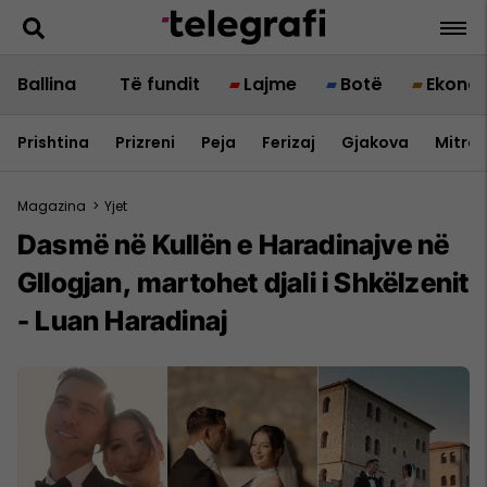
Ballina
Të fundit
Lajme
Botë
Ekono
Prishtina
Prizreni
Peja
Ferizaj
Gjakova
Mitrov
Magazina
>
Yjet
Dasmë në Kullën e Haradinajve në
Gllogjan, martohet djali i Shkëlzenit
- Luan Haradinaj