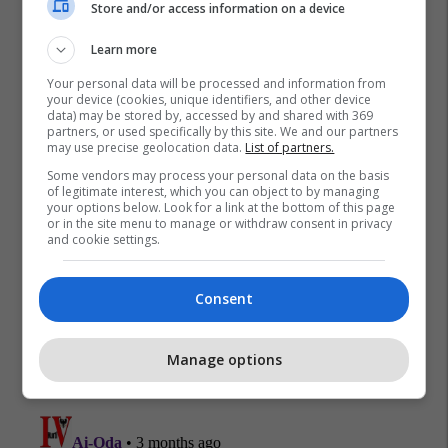
Store and/or access information on a device
Norik Uka
Ramush Haradinaj
Lola Haradinaj
Learn more
Shkelzen Haradinaj
Your personal data will be processed and information from
your device (cookies, unique identifiers, and other device
data) may be stored by, accessed by and shared with 369
partners, or used specifically by this site. We and our partners
may use precise geolocation data.
List of partners.
Some vendors may process your personal data on the basis
of legitimate interest, which you can object to by managing
your options below. Look for a link at the bottom of this page
or in the site menu to manage or withdraw consent in privacy
and cookie settings.
Consent
Manage options