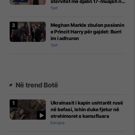
stërvitet me djalin 17-muajsh në
jaht
Yjet
Meghan Markle zbulon pasionin
e Princit Harry për gajdet: Burri
im i adhuron
Yjet
Në trend Botë
Ukrainasit i kapin ushtarët rusë
në befasi, ishin duke fjetur në
strehimoret e kamufluara
Evropa