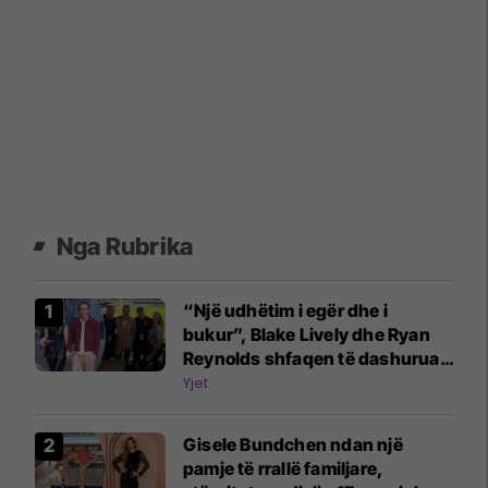
Nga Rubrika
“Një udhëtim i egër dhe i
bukur”, Blake Lively dhe Ryan
Reynolds shfaqen të dashuruar
në ndeshjen e futbollit
Yjet
Gisele Bundchen ndan një
pamje të rrallë familjare,