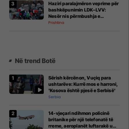
Haziri paralajmëron veprime për
bashkëpunimin LDK–LVV:
Nesër nis përmbushja e
kërkesës së dytë
Prishtina
Në trend Botë
Sërish kërcënon, Vuçiq para
ushtarëve: Kurrë mos e harroni,
'Kosova është pjesë e Serbisë'
Serbia
14-vjeçari ndihmon policinë
britanike për një telefonatë të
rreme, aeroplanët luftarakë u