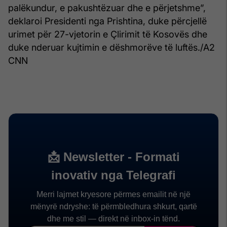
palëkundur, e pakushtëzuar dhe e përjetshme”,
deklaroi Presidenti nga Prishtina, duke përcjellë
urimet për 27-vjetorin e Çlirimit të Kosovës dhe
duke nderuar kujtimin e dëshmorëve të luftës./A2
CNN