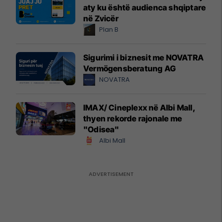
aty ku është audienca shqiptare
në Zvicër
Plan B
Sigurimi i biznesit me NOVATRA
Vermögensberatung AG
NOVATRA
IMAX/ Cineplexx në Albi Mall,
thyen rekorde rajonale me
"Odisea"
Albi Mall