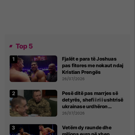
Top 5
Fjalët e para të Joshuas
pas fitores me nokaut ndaj
Kristian Prengës
26/07/2026
Pesë ditë pas marrjes së
detyrës, shefi i ri i ushtrisë
ukrainase urdhëron
kontroll të madh
26/07/2026
Vetëm dy raunde dhe
miliona euro në xhep,