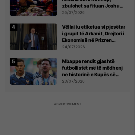
zbulohet sa fituan Joshua
e Prenga
26/07/2026
Vëllai iu etiketua si pjesëtar
i grupit të Arkanit, Drejtori i
Ekonomisë në Prizren
mohon pretendimet
24/07/2026
Mbappe rendit gjashtë
futbollistët më të mëdhenj
në historinë e Kupës së
Botës, Messi mbetet i dyti
23/07/2026