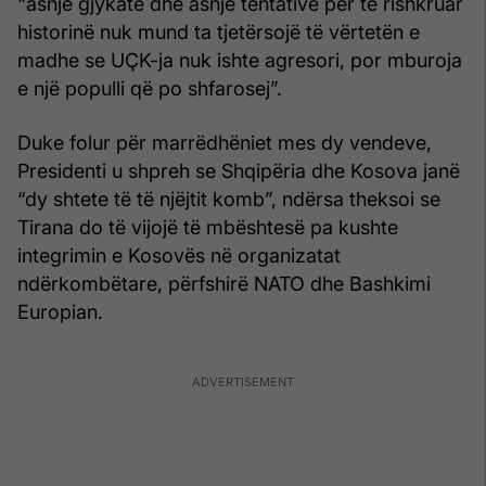
“asnjë gjykatë dhe asnjë tentativë për të rishkruar
historinë nuk mund ta tjetërsojë të vërtetën e
madhe se UÇK-ja nuk ishte agresori, por mburoja
e një populli që po shfarosej”.
Duke folur për marrëdhëniet mes dy vendeve,
Presidenti u shpreh se Shqipëria dhe Kosova janë
“dy shtete të të njëjtit komb”, ndërsa theksoi se
Tirana do të vijojë të mbështesë pa kushte
integrimin e Kosovës në organizatat
ndërkombëtare, përfshirë NATO dhe Bashkimi
Europian.