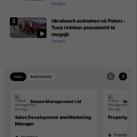
ngritën në ajër për të
Evropa
interceptuar fluturaken e Qatar
Airways që po shkonte drejt
Ukrainasit sulmohen në Poloni -
Mançesterit
Tusk i kërkon presidentit të
reagojë
Evropa
Jobs
Real Estate
Solace Management Ltd
Solac
Sales Development and Marketing
Property Ma
Manager
Prishtinë