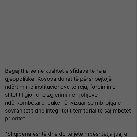
Begaj tha se në kushtet e sfidave të reja
gjeopolitike, Kosova duhet të përshpejtojë
ndërtimin e institucioneve të reja, forcimin e
shtetit ligjor dhe zgjerimin e njohjeve
ndërkombëtare, duke nënvizuar se mbrojtja e
sovranitetit dhe integritetit territorial të saj mbetet
prioritet.
“Shqipëria është dhe do të jetë mbështetja juaj e