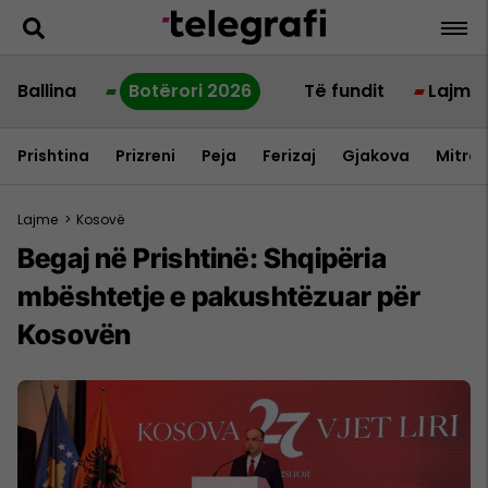
Ballina
Botërori 2026
Të fundit
Lajme
Prishtina
Prizreni
Peja
Ferizaj
Gjakova
Mitrov
Lajme
>
Kosovë
Begaj në Prishtinë: Shqipëria
mbështetje e pakushtëzuar për
Kosovën