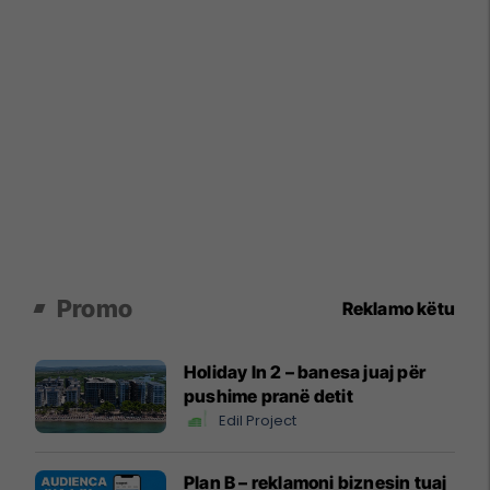
Promo
Reklamo këtu
Holiday In 2 – banesa juaj për
pushime pranë detit
Edil Project
Plan B – reklamoni biznesin tuaj