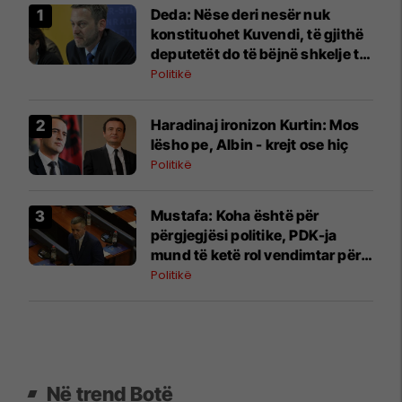
Deda: Nëse deri nesër nuk
konstituohet Kuvendi, të gjithë
deputetët do të bëjnë shkelje të
rëndë kushtetuese
Politikë
Haradinaj ironizon Kurtin: Mos
lësho pe, Albin - krejt ose hiç
Politikë
Mustafa: Koha është për
përgjegjësi politike, PDK-ja
mund të ketë rol vendimtar për
qeverinë e re
Politikë
Në trend Botë