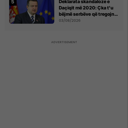
​Deklarata skandaloze e
Daçiqit më 2020: Çka t'u
bëjmë serbëve që tregojnë
ku janë varrosur shqiptarët
03/08/2026
në Serbi