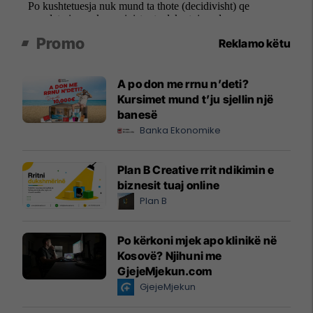
Promo
Reklamo këtu
A po don me rrnu n’deti?
Kursimet mund t’ju sjellin një
banesë
Banka Ekonomike
Plan B Creative rrit ndikimin e
biznesit tuaj online
Plan B
Po kërkoni mjek apo klinikë në
Kosovë? Njihuni me
GjejeMjekun.com
GjejeMjekun