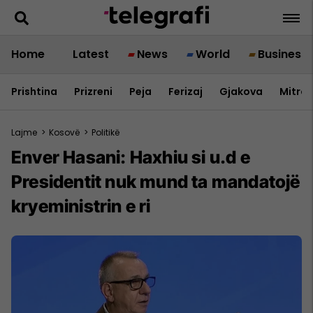
Home
Latest
News
World
Business
Prishtina
Prizreni
Peja
Ferizaj
Gjakova
Mitrov
Lajme
>
Kosovë
>
Politikë
Enver Hasani: Haxhiu si u.d e
Presidentit nuk mund ta mandatojë
kryeministrin e ri