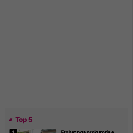
Top 5
Ftohet nga prokuroria e