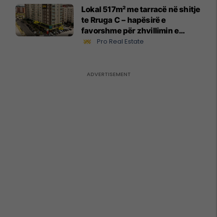
Lokal 517m² me tarracë në shitje
te Rruga C – hapësirë e
favorshme për zhvillimin e
biznesit #15796
Pro Real Estate