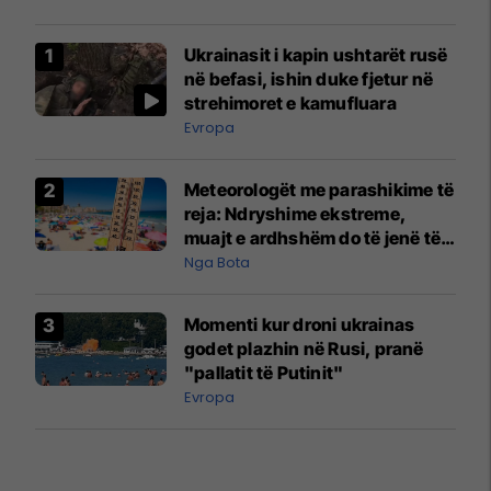
Ukrainasit i kapin ushtarët rusë
në befasi, ishin duke fjetur në
strehimoret e kamufluara
Evropa
Meteorologët me parashikime të
reja: Ndryshime ekstreme,
muajt e ardhshëm do të jenë të
pazakontë
Nga Bota
Momenti kur droni ukrainas
godet plazhin në Rusi, pranë
"pallatit të Putinit"
Evropa