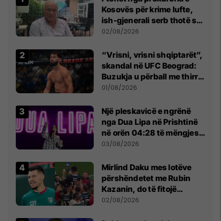
Kosovës për krime lufte,
ish-gjenerali serb thotë se
dikush e tradhtoi në
02/08/2026
Beograd
“Vrisni, vrisni shqiptarët”,
skandal në UFC Beograd:
Buzukja u përball me thirrje
anti-shqiptare nga
01/08/2026
tribunat
Një pleskavicë e ngrënë
nga Dua Lipa në Prishtinë
në orën 04:28 të mëngjesit
- dhe bota digjitale serbe
03/08/2026
shpall gjendjen e luftës
Mirlind Daku mes lotëve
përshëndetet me Rubin
Kazanin, do të fitojë
miliona te Spartak Moska
02/08/2026