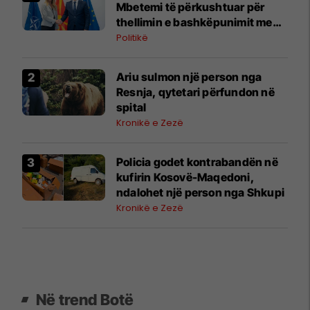
Mbetemi të përkushtuar për
thellimin e bashkëpunimit me
Shtetet e Bashkuara
Politikë
Ariu sulmon një person nga
Resnja, qytetari përfundon në
spital
Kronikë e Zezë
Policia godet kontrabandën në
kufirin Kosovë-Maqedoni,
ndalohet një person nga Shkupi
Kronikë e Zezë
Në trend Botë