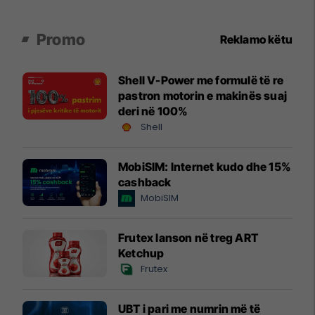
Promo
Reklamo këtu
Shell V-Power me formulë të re
pastron motorin e makinës suaj
deri në 100%
Shell
MobiSIM: Internet kudo dhe 15%
cashback
MobiSIM
Frutex lanson në treg ART
Ketchup
Frutex
UBT i pari me numrin më të