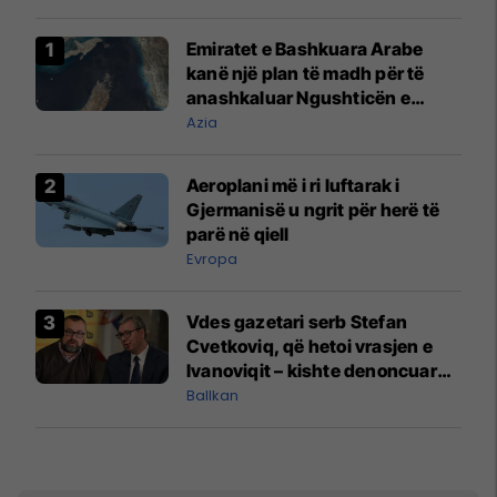
Emiratet e Bashkuara Arabe
kanë një plan të madh për të
anashkaluar Ngushticën e
Hormuzit
Azia
Aeroplani më i ri luftarak i
Gjermanisë u ngrit për herë të
parë në qiell
Evropa
Vdes gazetari serb Stefan
Cvetkoviq, që hetoi vrasjen e
Ivanoviqit – kishte denoncuar
kërcënime ndaj vëllezërve
Ballkan
Vuçiq