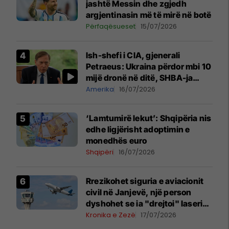
jashtë Messin dhe zgjedh
argjentinasin më të mirë në botë
Përfaqësueset
15/07/2026
Ish-shefi i CIA, gjenerali
Petraeus: Ukraina përdor mbi 10
mijë dronë në ditë, SHBA-ja
mbetet shumë prapa në
Amerika
16/07/2026
prodhim
‘Lamtumirë lekut’: Shqipëria nis
edhe ligjërisht adoptimin e
monedhës euro
Shqipëri
16/07/2026
Rrezikohet siguria e aviacionit
civil në Janjevë, një person
dyshohet se ia "drejtoi" laserin
e gjelbër
Kronika e Zezë
17/07/2026