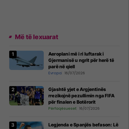
Më të lexuarat
Aeroplani më i ri luftarak i
Gjermanisë u ngrit për herë të
parë në qiell
Evropa
16/07/2026
Gjashtë yjet e Argjentinës
rrezikojnë pezullimin nga FIFA
për finalen e Botërorit
Përfaqësueset
16/07/2026
Legjenda e Spanjës befason: Lë