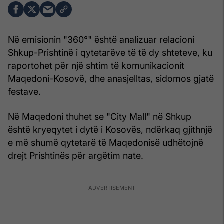
Në emisionin "360°" është analizuar relacioni
Shkup-Prishtinë i qytetarëve të të dy shteteve, ku
raportohet për një shtim të komunikacionit
Maqedoni-Kosovë, dhe anasjelltas, sidomos gjatë
festave.
Në Maqedoni thuhet se "City Mall" në Shkup
është kryeqytet i dytë i Kosovës, ndërkaq gjithnjë
e më shumë qytetarë të Maqedonisë udhëtojnë
drejt Prishtinës për argëtim nate.