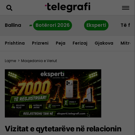
Ballina
Botërori 2026
Eksperti
Të fu
Prishtina
Prizreni
Peja
Ferizaj
Gjakova
Mitrov
Lajme
>
Maqedonia e Veriut
Vizitat e qytetarëve në relacionin