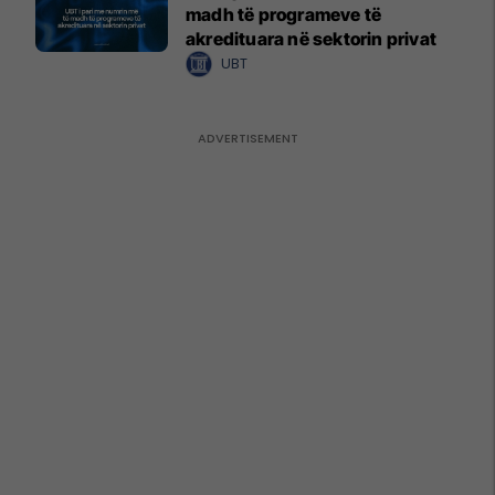
madh të programeve të
akredituara në sektorin privat
UBT