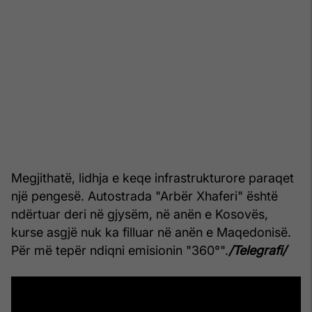
Megjithatë, lidhja e keqe infrastrukturore paraqet
një pengesë. Autostrada "Arbër Xhaferi" është
ndërtuar deri në gjysëm, në anën e Kosovës,
kurse asgjë nuk ka filluar në anën e Maqedonisë.
Për më tepër ndiqni emisionin "360°".
/Telegrafi/