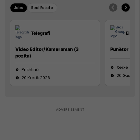
Jobs
Real Estate
Telegrafi
Elkos
Video Editor/Kameraman (3
Punëtor në 
pozita)
Xërxe
Prishtinë
20 Gusht 2
20 Korrik 2026