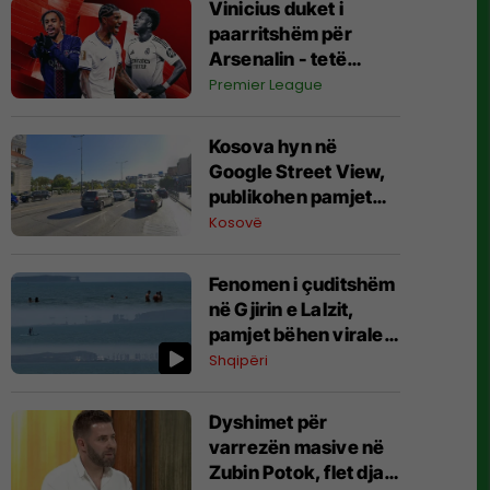
Vinicius duket i
paarritshëm për
Arsenalin - tetë
alternativa si
Premier League
kandidatë kryesorë
për krahun e majtë te
Kosova hyn në
Topçinjtë
Google Street View,
publikohen pamjet
360-gradëshe
Kosovë
Fenomen i çuditshëm
në Gjirin e Lalzit,
pamjet bëhen virale
(Video)
Shqipëri
Dyshimet për
varrezën masive në
Zubin Potok, flet djali