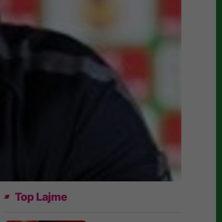
Top Lajme