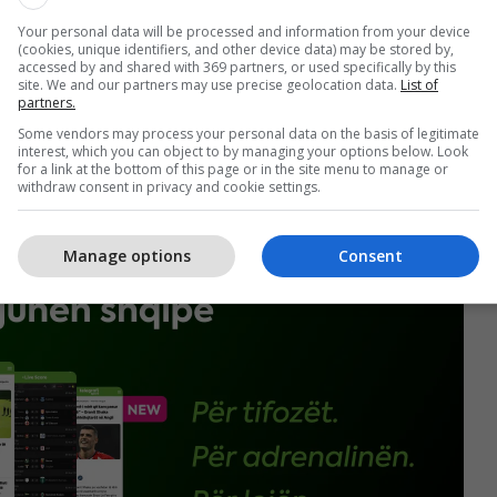
Your personal data will be processed and information from your device
(cookies, unique identifiers, and other device data) may be stored by,
accessed by and shared with 369 partners, or used specifically by this
site. We and our partners may use precise geolocation data.
List of
partners.
Some vendors may process your personal data on the basis of legitimate
interest, which you can object to by managing your options below. Look
for a link at the bottom of this page or in the site menu to manage or
withdraw consent in privacy and cookie settings.
Manage options
Consent