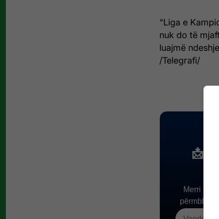
“Liga e Kampio
nuk do të mjaf
luajmë ndeshje
/Telegrafi/