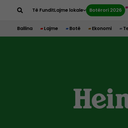
Të Fundit
Lajme lokale
Botërori 2026
Ballina
Lajme
Botë
Ekonomi
T