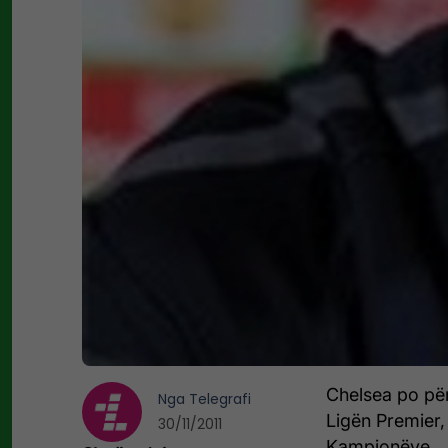
Chelsea po për
Nga
Telegrafi
Ligën Premier,
30/11/2011
Kampionëve.