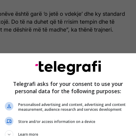
nëve është garë ‘o jetë o vdekje’ dhe ky standard
tojë. Do të na duhet që të rrisim tempin dhe të
t me dëshirë më të madhe”, ka thënë trajneri.
Telegrafi asks for your consent to use your
personal data for the following purposes:
Personalised advertising and content, advertising and content
measurement, audience research and services development
Store and/or access information on a device
Learn more