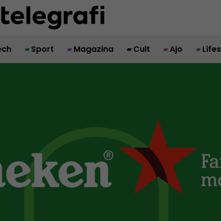
ech
Sport
Magazina
Cult
Ajo
Life