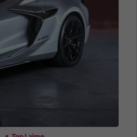
Top Lajme