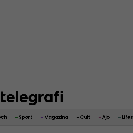
ech
Sport
Magazina
Cult
Ajo
Life