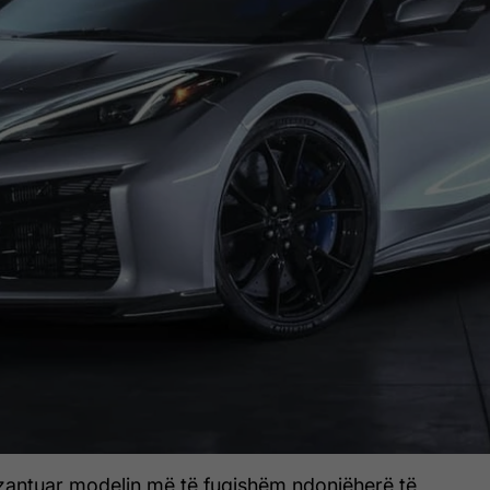
zantuar modelin më të fuqishëm ndonjëherë të