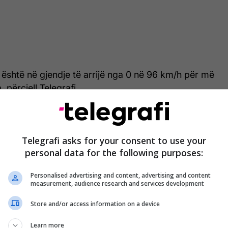
është në gjendje të arrijë nga 0 në 96 km/h për më
 përcjell Telegrafi.
ti hibrid i ZR1, i cili tashmë është konfirmuar me
he shpejtësi maksimale prej 375 km/h, duke u bërë
Telegrafi asks for your consent to use your
pejtë ndonjëherë.
personal data for the following purposes:
ncës së jashtëzakonshme, ZR1X vjen me
Personalised advertising and content, advertising and content
ve, një spoiler të madh, difuzorë të avancuar dhe
measurement, audience research and services development
hëron fuqinë dhe agresivitetin amerikan.
Store and/or access information on a device
hënojë rekorde në pista dhe të bindë entuziastët se
Learn more