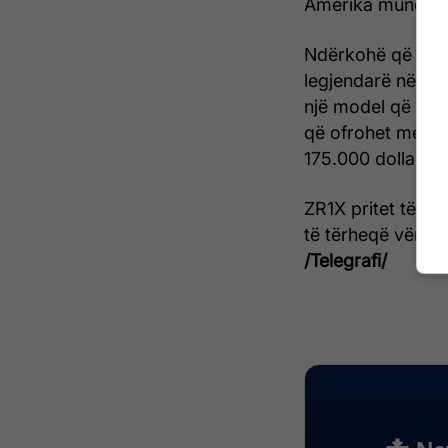
Amerika mund të p
Ndërkohë që Fer
legjendarë në ind
një model që nuk 
që ofrohet me një
175.000 dollarë.
ZR1X pritet të da
të tërheqë vëmend
/Telegrafi/