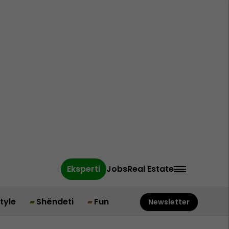
Eksperti
Jobs
Real Estate
style
Shëndeti
Fun
Newsletter