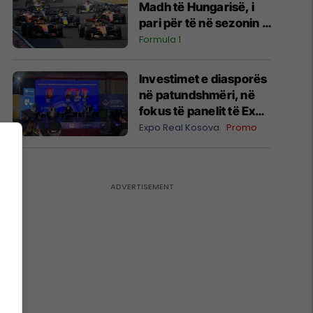
Madh të Hungarisë, i
pari për të në sezonin e
ri
Formula 1
Investimet e diasporës
në patundshmëri, në
fokus të panelit të Expo
Real Kosova 2026
Expo Real Kosova
Promo