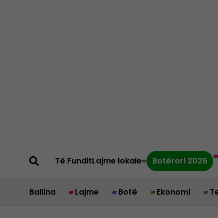
Të Fundit
Lajme lokale
Botërori 2026
Ballina
Lajme
Botë
Ekonomi
T