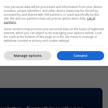
rodhojë një hiperveturë të nivelit më të lartë.
Your personal data will be processed and information from your device
(cookies, unique identifiers, and other device data) may be stored by,
rari, Lamborghini dhe McLaren mbeten emra
accessed by and shared with 369 partners, or used specifically by this
site. We and our partners may use precise geolocation data.
List of
ustrinë e superveturave, Chevrolet po i sfidon me
partners.
kursen në teknologji, stil apo performancë – por
Some vendors may process your personal data on the basis of legitimate
 çmim fillestar shumë më të arritshëm, rreth
interest, which you can object to by managing your options below. Look
for a link at the bottom of this page or in the site menu to manage or
withdraw consent in privacy and cookie settings.
lë në shitje brenda vitit 2025, dhe tashmë ka nisur
Manage options
Consent
jen globale si hipervetura që synon fronin.