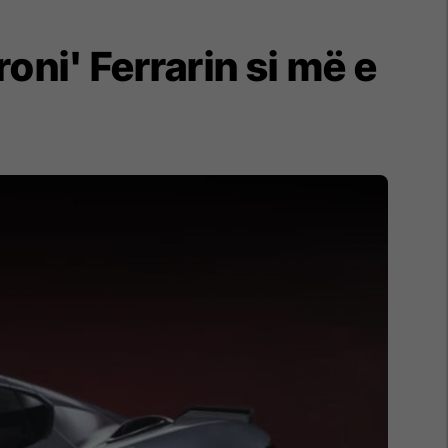
oni' Ferrarin si më e