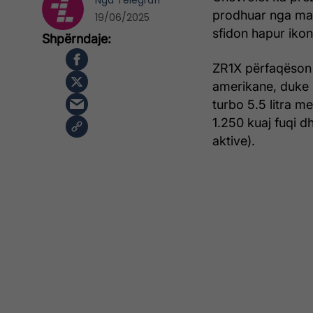
Nga
Telegrafi
prodhuar nga mar
19/06/2025
sfidon hapur ikon
ZR1X përfaqëson
amerikane, duke s
turbo 5.5 litra me
1.250 kuaj fuqi d
aktive).