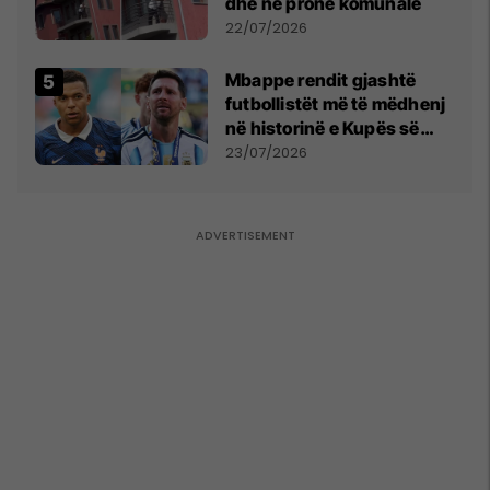
dhe në pronë komunale
22/07/2026
Mbappe rendit gjashtë
futbollistët më të mëdhenj
në historinë e Kupës së
Botës, Messi mbetet i dyti
23/07/2026