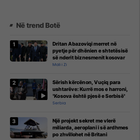
Në trend Botë
Dritan Abazoviqi merret në
pyetje për dhënien e shtetësisë
së nderit biznesmenit kosovar
Mali i Zi
Sërish kërcënon, Vuçiq para
ushtarëve: Kurrë mos e harroni,
'Kosova është pjesë e Serbisë'
Serbia
Një projekt sekret me vlerë
miliarda, aeroplani i së ardhmes
po zhvillohet në Britani