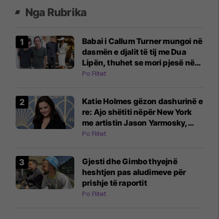
Nga Rubrika
Babai i Callum Turner mungoi në
dasmën e djalit të tij me Dua
Lipën, thuhet se mori pjesë në
një tjetër ceremoni martesore në
Po Flitet
Londër
Katie Holmes gëzon dashurinë e
re: Ajo shëtiti nëpër New York
me artistin Jason Yarmosky,
duke i mbajtur dorën
Po Flitet
Gjesti dhe Gimbo thyejnë
heshtjen pas aludimeve për
prishje të raportit
Po Flitet