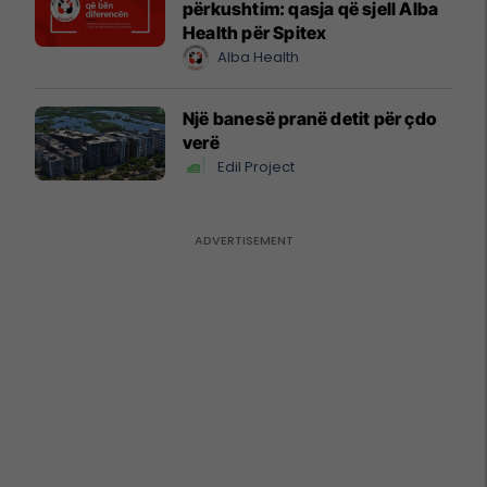
përkushtim: qasja që sjell Alba
Health për Spitex
Alba Health
Një banesë pranë detit për çdo
verë
Edil Project