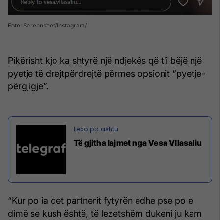
Foto: Screenshot/Instagram
Pikërisht kjo ka shtyrë një ndjekës që t’i bëjë një
pyetje të drejtpërdrejtë përmes opsionit “pyetje-
përgjigje”.
Të gjitha lajmet nga Vesa Vllasaliu
“Kur po ia qet partnerit fytyrën edhe pse po e
dimë se kush është, të lezetshëm dukeni ju kam