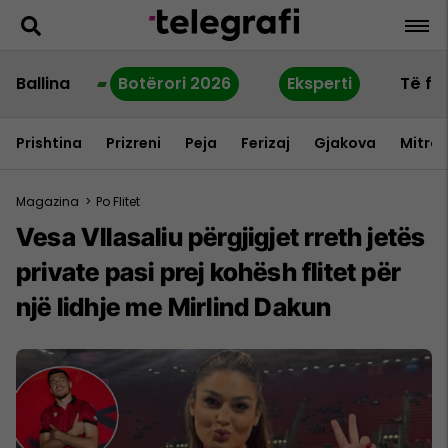
Ballina
Botërori 2026
Eksperti
Të fu
Prishtina
Prizreni
Peja
Ferizaj
Gjakova
Mitrov
Magazina
>
Po Flitet
Vesa Vllasaliu përgjigjet rreth jetës
private pasi prej kohësh flitet për
një lidhje me Mirlind Dakun