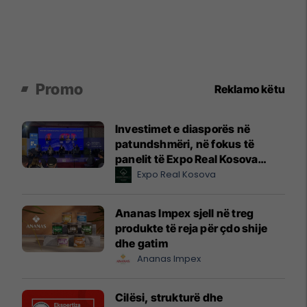
Promo
Reklamo këtu
Investimet e diasporës në
patundshmëri, në fokus të
panelit të Expo Real Kosova
2026
Expo Real Kosova
Ananas Impex sjell në treg
produkte të reja për çdo shije
dhe gatim
Ananas Impex
Cilësi, strukturë dhe