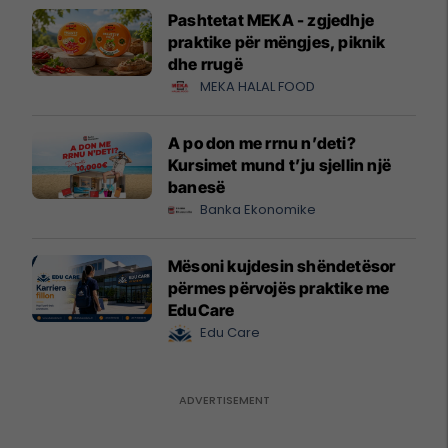
Pashtetat MEKA - zgjedhje
praktike për mëngjes, piknik
dhe rrugë
MEKA HALAL FOOD
A po don me rrnu n’deti?
Kursimet mund t’ju sjellin një
banesë
Banka Ekonomike
Mësoni kujdesin shëndetësor
përmes përvojës praktike me
EduCare
Edu Care