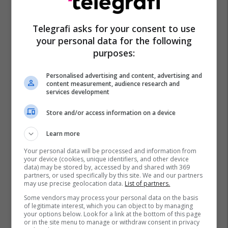
Telegrafi asks for your consent to use
your personal data for the following
purposes:
Personalised advertising and content, advertising and
content measurement, audience research and
services development
Store and/or access information on a device
Learn more
Your personal data will be processed and information from
your device (cookies, unique identifiers, and other device
data) may be stored by, accessed by and shared with 369
partners, or used specifically by this site. We and our partners
may use precise geolocation data.
List of partners.
Some vendors may process your personal data on the basis
of legitimate interest, which you can object to by managing
your options below. Look for a link at the bottom of this page
Blagoje Spasojeviq
Dushan Maksimoviq
or in the site menu to manage or withdraw consent in privacy