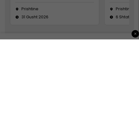
Prishtine
Prishtinë
31 Gusht 2026
6 Shtator 2
×