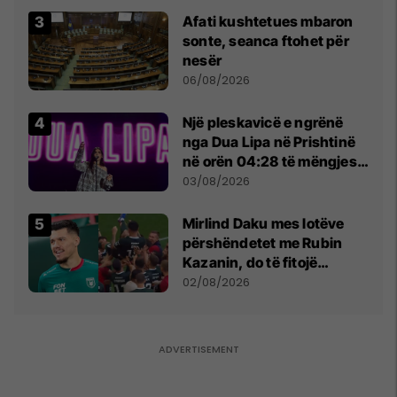
Afati kushtetues mbaron
sonte, seanca ftohet për
nesër
06/08/2026
Një pleskavicë e ngrënë
nga Dua Lipa në Prishtinë
në orën 04:28 të mëngjesit
- dhe bota digjitale serbe
03/08/2026
shpall gjendjen e luftës
Mirlind Daku mes lotëve
përshëndetet me Rubin
Kazanin, do të fitojë
miliona te Spartak Moska
02/08/2026