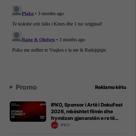
Promo
Reklamo këtu
IPKO, Sponsor i Artë i DokuFest
2026, mbështet filmin dhe
frymëzon gjeneratën e re të
krijuesve
IPKO