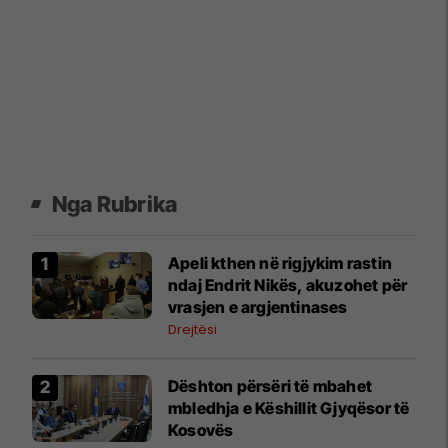
Nga Rubrika
Apeli kthen në rigjykim rastin
ndaj Endrit Nikës, akuzohet për
vrasjen e argjentinases
Drejtësi
​Dështon përsëri të mbahet
mbledhja e Këshillit Gjyqësor të
Kosovës