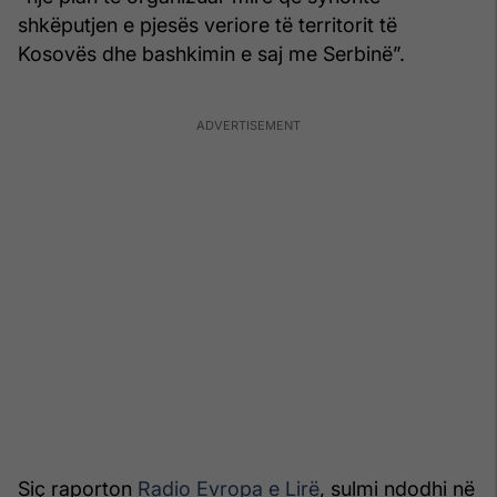
shkëputjen e pjesës veriore të territorit të
Kosovës dhe bashkimin e saj me Serbinë”.
Siç raporton
Radio Evropa e Lirë
, sulmi ndodhi në