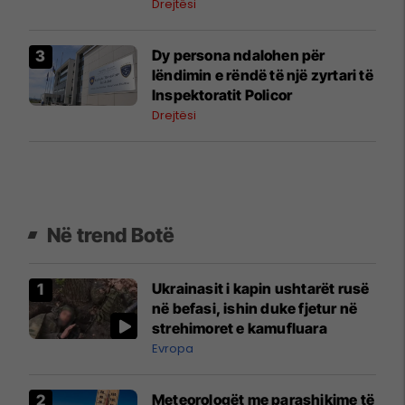
Drejtësi
Dy persona ndalohen për
lëndimin e rëndë të një zyrtari të
Inspektoratit Policor
Drejtësi
Në trend Botë
Ukrainasit i kapin ushtarët rusë
në befasi, ishin duke fjetur në
strehimoret e kamufluara
Evropa
Meteorologët me parashikime të