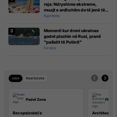
reja: Ndryshime ekstreme,
muajt e ardhshëm do të jenë të
pazakontë
Nga Bota
Momenti kur droni ukrainas
godet plazhin në Rusi, pranë
"pallatit të Putinit"
Evropa
Jobs
Real Estate
Padel Zone
Flex B
Recepsionist/e
Architect