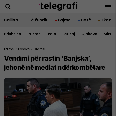
Ballina
Të fundit
Lajme
Botë
Ekono
Prishtina
Prizreni
Peja
Ferizaj
Gjakova
Mitrov
Lajme
>
Kosovë
>
Drejtësi
Vendimi për rastin ‘Banjska’,
jehonë në mediat ndërkombëtare