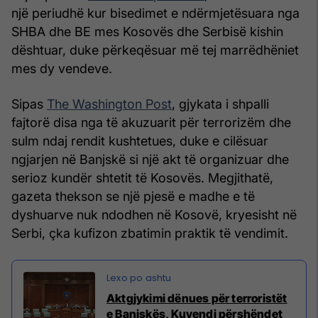
një periudhë kur bisedimet e ndërmjetësuara nga
SHBA dhe BE mes Kosovës dhe Serbisë kishin
dështuar, duke përkeqësuar më tej marrëdhëniet
mes dy vendeve.
Sipas
The Washington Post
, gjykata i shpalli
fajtorë disa nga të akuzuarit për terrorizëm dhe
sulm ndaj rendit kushtetues, duke e cilësuar
ngjarjen në Banjskë si një akt të organizuar dhe
serioz kundër shtetit të Kosovës. Megjithatë,
gazeta thekson se një pjesë e madhe e të
dyshuarve nuk ndodhen në Kosovë, kryesisht në
Serbi, çka kufizon zbatimin praktik të vendimit.
​Aktgjykimi dënues për terroristët
e Banjskës, Kuvendi përshëndet