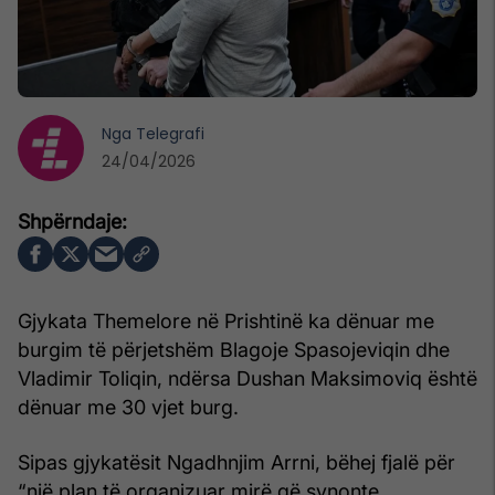
Nga
Telegrafi
24/04/2026
Gjykata Themelore në Prishtinë ka dënuar me
burgim të përjetshëm Blagoje Spasojeviqin dhe
Vladimir Toliqin, ndërsa Dushan Maksimoviq është
dënuar me 30 vjet burg.
Sipas gjykatësit Ngadhnjim Arrni, bëhej fjalë për
“një plan të organizuar mirë që synonte