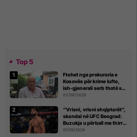
Top 5
Ftohet nga prokuroria e
Kosovës për krime lufte,
ish-gjenerali serb thotë se
dikush e tradhtoi në
02/08/2026
Beograd
“Vrisni, vrisni shqiptarët”,
skandal në UFC Beograd:
Buzukja u përball me thirrje
anti-shqiptare nga
01/08/2026
tribunat