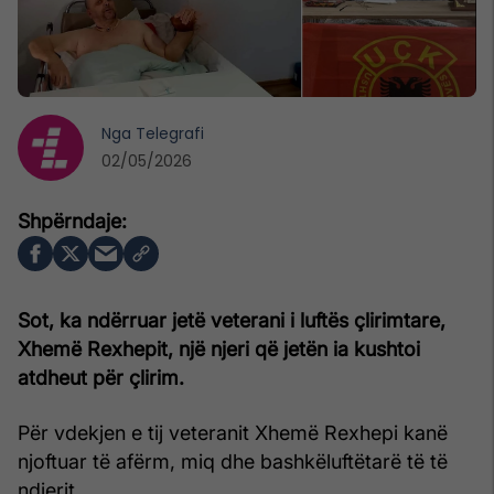
Nga
Telegrafi
02/05/2026
Sot, ka ndërruar jetë veterani i luftës çlirimtare,
Xhemë Rexhepit, një njeri që jetën ia kushtoi
atdheut për çlirim.
Për vdekjen e tij veteranit Xhemë Rexhepi kanë
njoftuar të afërm, miq dhe bashkëluftëtarë të të
ndjerit.