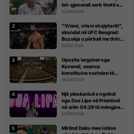
ish-gjenerali serb thotë se
dikush e tradhtoi në
02/08/2026
Beograd
“Vrisni, vrisni shqiptarët”,
skandal në UFC Beograd:
Buzukja u përball me thirrje
anti-shqiptare nga
01/08/2026
tribunat
Opozita largohet nga
Kuvendi, seanca
konstituive vazhdon të
shtunën në orën 11:00
06/08/2026
Një pleskavicë e ngrënë
nga Dua Lipa në Prishtinë
në orën 04:28 të mëngjesit
- dhe bota digjitale serbe
03/08/2026
shpall gjendjen e luftës
Mirlind Daku mes lotëve