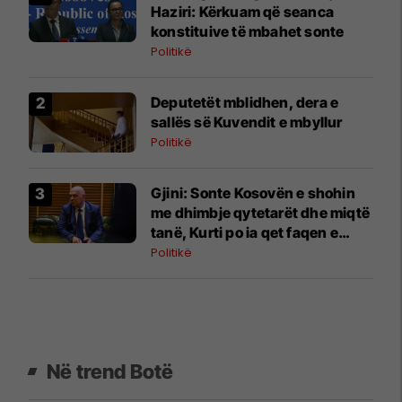
Haziri: Kërkuam që seanca
konstituive të mbahet sonte
Politikë
Deputetët mblidhen, dera e
sallës së Kuvendit e mbyllur
Politikë
Gjini: Sonte Kosovën e shohin
me dhimbje qytetarët dhe miqtë
tanë, Kurti po ia qet faqen e
zezë vendit
Politikë
Në trend Botë