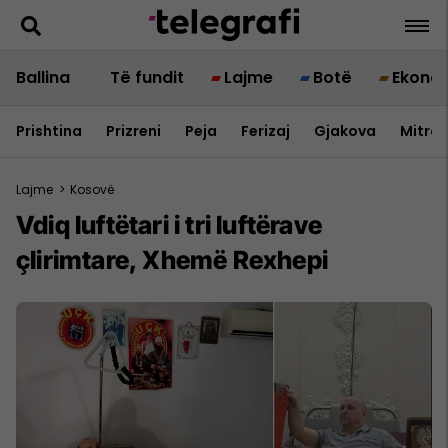
Ballina
Të fundit
Lajme
Botë
Ekono
Prishtina
Prizreni
Peja
Ferizaj
Gjakova
Mitrov
Lajme
>
Kosovë
Vdiq luftëtari i tri luftërave
çlirimtare, Xhemë Rexhepi