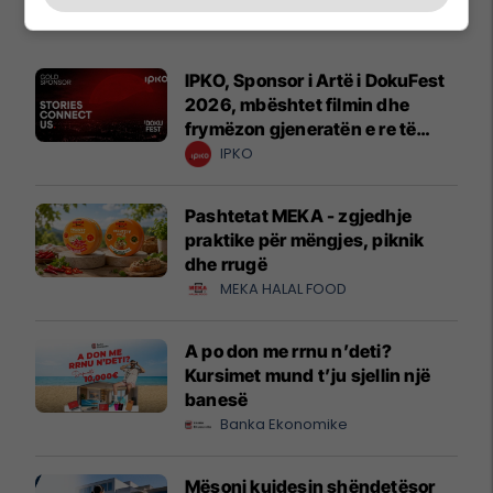
Promo
Reklamo këtu
IPKO, Sponsor i Artë i DokuFest
2026, mbështet filmin dhe
frymëzon gjeneratën e re të
krijuesve
IPKO
Pashtetat MEKA - zgjedhje
praktike për mëngjes, piknik
dhe rrugë
MEKA HALAL FOOD
A po don me rrnu n’deti?
Kursimet mund t’ju sjellin një
banesë
Banka Ekonomike
Mësoni kujdesin shëndetësor