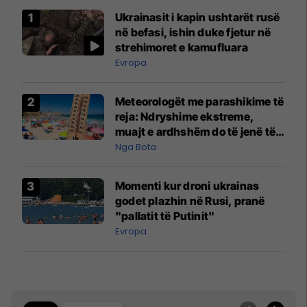
Ukrainasit i kapin ushtarët rusë
në befasi, ishin duke fjetur në
strehimoret e kamufluara
Evropa
Meteorologët me parashikime të
reja: Ndryshime ekstreme,
muajt e ardhshëm do të jenë të
pazakontë
Nga Bota
Momenti kur droni ukrainas
godet plazhin në Rusi, pranë
"pallatit të Putinit"
Evropa