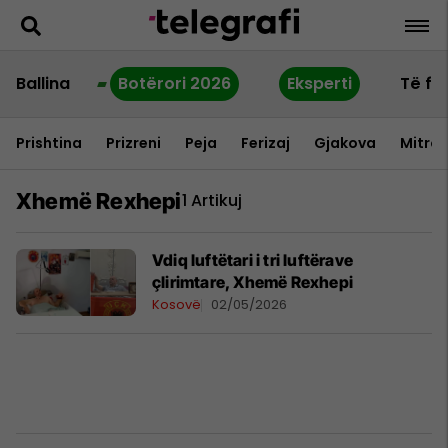
Ballina
Botërori 2026
Eksperti
Të fu
Prishtina
Prizreni
Peja
Ferizaj
Gjakova
Mitrov
Xhemë Rexhepi
1 Artikuj
Vdiq luftëtari i tri luftërave
çlirimtare, Xhemë Rexhepi
Kosovë
02/05/2026