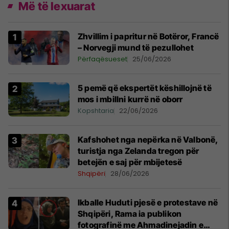
Më të lexuarat
Zhvillim i papritur në Botëror, Francë
– Norvegji mund të pezullohet
Përfaqësueset
25/06/2026
5 pemë që ekspertët këshillojnë të
mos i mbillni kurrë në oborr
Kopshtaria
22/06/2026
Kafshohet nga nepërka në Valbonë,
turistja nga Zelanda tregon për
betejën e saj për mbijetesë
Shqipëri
28/06/2026
Ikballe Huduti pjesë e protestave në
Shqipëri, Rama ia publikon
fotografinë me Ahmadinejadin e