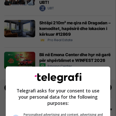
UBT!
UBT
Shtëpi 210m² me qira në Dragodan –
komoditet, hapësirë dhe lokacion i
kërkuar #12869
Pro Real Estate
Bli në Emona Center dhe hyr në garë
për shpërblimet e WINFEST 2026
Emona Center
Jobs
Real Estate
Telegrafi asks for your consent to use
your personal data for the following
purposes:
Viva Fresh Store
Viva 
Personalised advertising and content, advertising and