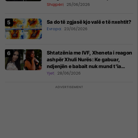
Iranit
Shqipëri
25/06/2026
Sa do të zgjasë kjo valë e të nxehtit?
Evropa
23/06/2026
Shtatzënia me IVF, Xheneta i reagon
ashpër Xhuli Nurës: Ke gabuar,
ndjenjën e babait nuk mund t'ia
plotësosh kurrë
Yjet
28/06/2026