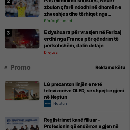
Pas eliminimit shokues, Neuer
zbulon çfarë ndodhi në dhomën e
zhveshjes dhe tërhiqet nga
kombëtarja
Përfaqësueset
E dyshuara për vrasjen në Ferizaj
erdhi nga Franca për qëndrim të
përkohshëm, dalin detaje
Drejtësi
Promo
Reklamo këtu
LG prezanton linjën e re të
televizorëve OLED, së shpejti e gjeni
në Neptun
Neptun
Regjistrimet kanë filluar –
Profesionin që ëndërron e gjen në