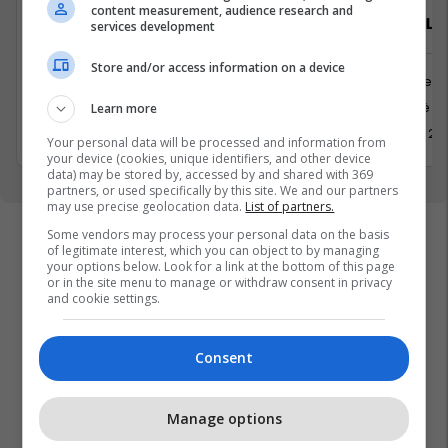
content measurement, audience research and
Arkatar/e
Zyrtar/e Lig
services development
Store and/or access information on a device
Shërbime te Klientëve
Juridike
Krushë e madhe
Kosovë
Learn more
17 Korrik 2026
1 Korrik 20
Your personal data will be processed and information from
your device (cookies, unique identifiers, and other device
data) may be stored by, accessed by and shared with 369
partners, or used specifically by this site. We and our partners
may use precise geolocation data.
List of partners.
Some vendors may process your personal data on the basis
of legitimate interest, which you can object to by managing
your options below. Look for a link at the bottom of this page
or in the site menu to manage or withdraw consent in privacy
and cookie settings.
Consent
Manage options