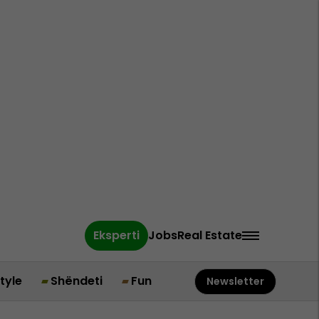
Eksperti
Jobs
Real Estate
style
Shëndeti
Fun
Newsletter