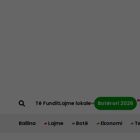
Të Fundit
Lajme lokale
Botërori 2026
Ballina
Lajme
Botë
Ekonomi
T