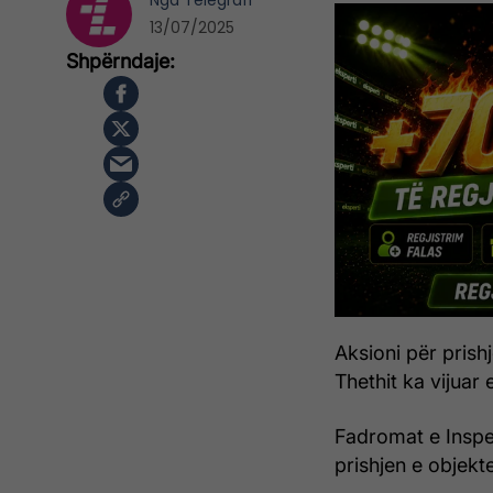
Nga
Telegrafi
13/07/2025
Aksioni për prish
Thethit ka vijuar 
Fadromat e Inspek
prishjen e objekt