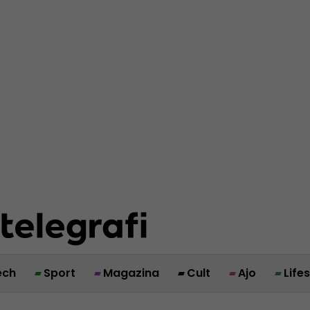
ech
Sport
Magazina
Cult
Ajo
Life