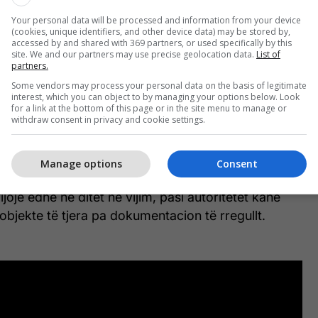
kturat e bashkisë po punojnë për heqjen e inerteve
Your personal data will be processed and information from your device
(cookies, unique identifiers, and other device data) may be stored by,
onës për të mos pasur impakt tek të huajt që po
accessed by and shared with 369 partners, or used specifically by this
 në këtë periudhë.
site. We and our partners may use precise geolocation data.
List of
partners.
Some vendors may process your personal data on the basis of legitimate
mri i saktë i objekteve që do të shemben, por
interest, which you can object to by managing your options below. Look
 bëjnë me dije se në fokus janë të gjitha ndërtimet
for a link at the bottom of this page or in the site menu to manage or
withdraw consent in privacy and cookie settings.
dëmtuar imazhin e zonës, pasi ky operacion synon
ut Kombëtar nga ndërhyrjet abuzive që rrezikojnë
 të Thethit.
Manage options
Consent
vijojë edhe në ditët në vijim, pasi autoritetet kanë
 objekte të tjera pa dokumentacion të rregullt.