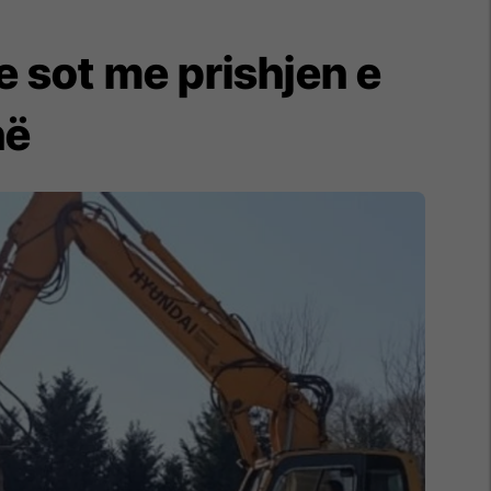
 sot me prishjen e
në