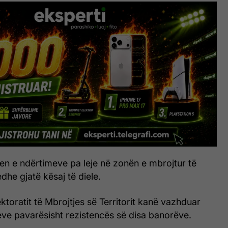
jen e ndërtimeve pa leje në zonën e mbrojtur të
edhe gjatë kësaj të diele.
toratit të Mbrojtjes së Territorit kanë vazhduar
eve pavarësisht rezistencës së disa banorëve.