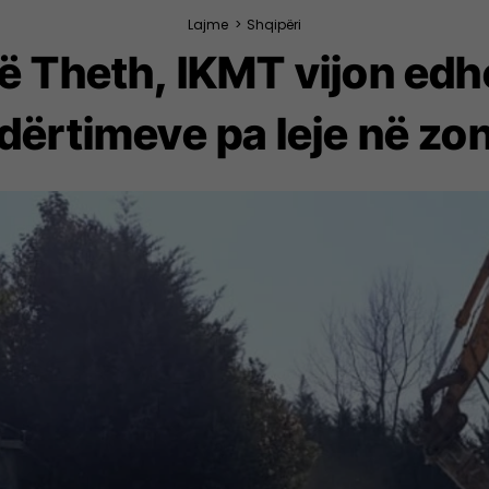
Lajme
>
Shqipëri
ë Theth, IKMT vijon edhe
dërtimeve pa leje në zo