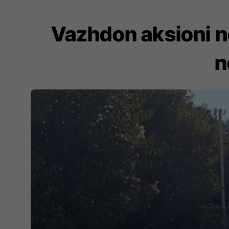
Vazhdon aksioni n
n