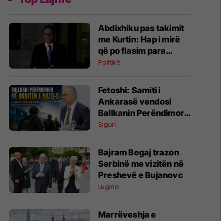
Abdixhiku pas takimit
me Kurtin: Hap i mirë
që po flasim para
vendimeve të
Politikë
njëanshme
Fetoshi: Samiti i
Ankarasë vendosi
Ballkanin Perëndimor
në qendër të
Siguri
strategjisë së NATO-s
​Bajram Begaj trazon
Serbinë me vizitën në
Preshevë e Bujanovc
Lugina
Marrëveshja e