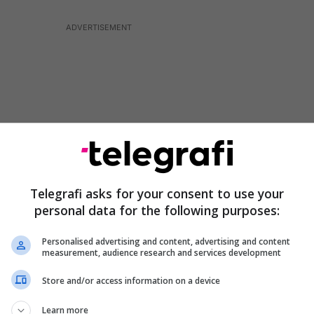
Telegrafi asks for your consent to use your
personal data for the following purposes:
Personalised advertising and content, advertising and content
measurement, audience research and services development
 fadromave të IKMT në terren kanë shkuar dhjetëra
i herë pas here situata tensionohet nga banorët të
Store and/or access information on a device
uar paratë e fituara në emigracion.
Learn more