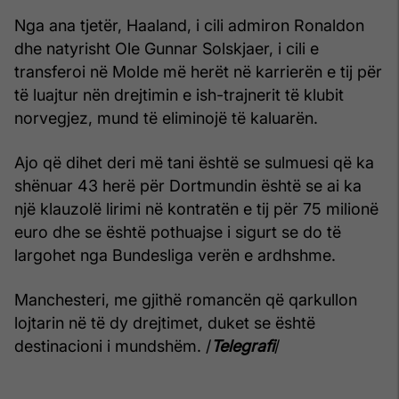
Nga ana tjetër, Haaland, i cili admiron Ronaldon
dhe natyrisht Ole Gunnar Solskjaer, i cili e
transferoi në Molde më herët në karrierën e tij për
të luajtur nën drejtimin e ish-trajnerit të klubit
norvegjez, mund të eliminojë të kaluarën.
Ajo që dihet deri më tani është se sulmuesi që ka
shënuar 43 herë për Dortmundin është se ai ka
një klauzolë lirimi në kontratën e tij për 75 milionë
euro dhe se është pothuajse i sigurt se do të
largohet nga Bundesliga verën e ardhshme.
Manchesteri, me gjithë romancën që qarkullon
lojtarin në të dy drejtimet, duket se është
destinacioni i mundshëm. /
Telegrafi
/