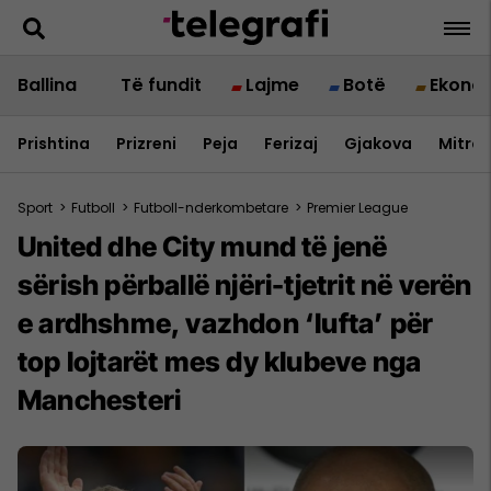
Ballina
Të fundit
Lajme
Botë
Ekono
Prishtina
Prizreni
Peja
Ferizaj
Gjakova
Mitrov
Sport
>
Futboll
>
Futboll-nderkombetare
>
Premier League
United dhe City mund të jenë
sërish përballë njëri-tjetrit në verën
e ardhshme, vazhdon ‘lufta’ për
top lojtarët mes dy klubeve nga
Manchesteri