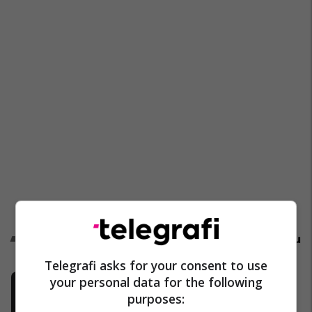
Promo
Reklamo këtu
Telegrafi asks for your consent to use
Shell Kosova me aplikacion të ri
your personal data for the following
Shell
purposes: