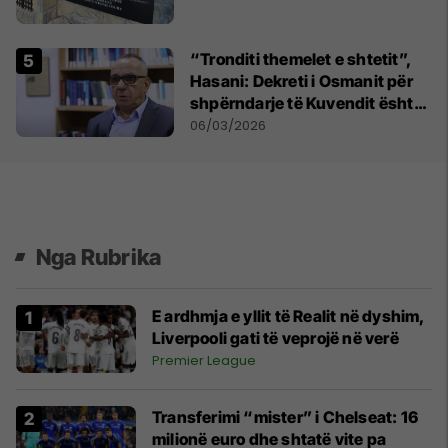
​“Tronditi themelet e shtetit”,
Hasani: Dekreti i Osmanit për
shpërndarje të Kuvendit është
jokushtetues
06/03/2026
Nga Rubrika
E ardhmja e yllit të Realit në dyshim,
Liverpooli gati të veprojë në verë
Premier League
Transferimi “mister” i Chelseat: 16
milionë euro dhe shtatë vite pa