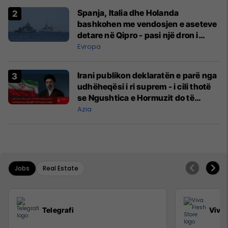
Spanja, Italia dhe Holanda
bashkohen me vendosjen e aseteve
detare në Qipro - pasi një dron i
prodhuar në Iran goditi bazën
Evropa
britanike
Irani publikon deklaratën e parë nga
udhëheqësi i ri suprem - i cili thotë
se Ngushtica e Hormuzit do të
mbetet e mbyllur
Azia
Jobs
Real Estate
Telegrafi
Viva 