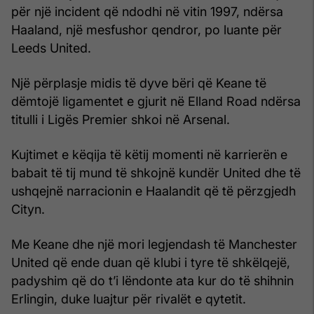
për një incident që ndodhi në vitin 1997, ndërsa
Haaland, një mesfushor qendror, po luante për
Leeds United.
Një përplasje midis të dyve bëri që Keane të
dëmtojë ligamentet e gjurit në Elland Road ndërsa
titulli i Ligës Premier shkoi në Arsenal.
Kujtimet e këqija të këtij momenti në karrierën e
babait të tij mund të shkojnë kundër United dhe të
ushqejnë narracionin e Haalandit që të përzgjedh
Cityn.
Me Keane dhe një mori legjendash të Manchester
United që ende duan që klubi i tyre të shkëlqejë,
padyshim që do t’i lëndonte ata kur do të shihnin
Erlingin, duke luajtur për rivalët e qytetit.