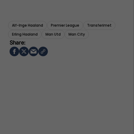
Alf-Inge Haaland
Premier League
Transferimet
Erling Haaland
Man Utd
Man City