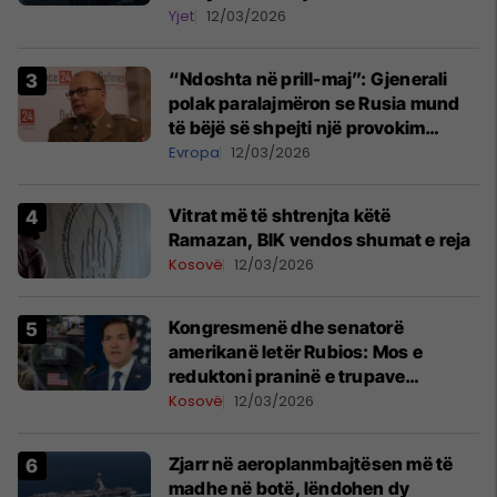
studion e Onimas
Yjet
12/03/2026
“Ndoshta në prill-maj”: Gjenerali
polak paralajmëron se Rusia mund
të bëjë së shpejti një provokim
kundër një vendi të NATO-s
Evropa
12/03/2026
Vitrat më të shtrenjta këtë
Ramazan, BIK vendos shumat e reja
Kosovë
12/03/2026
Kongresmenë dhe senatorë
amerikanë letër Rubios: Mos e
reduktoni praninë e trupave
amerikane në Kosovë
Kosovë
12/03/2026
Zjarr në aeroplanmbajtësen më të
madhe në botë, lëndohen dy