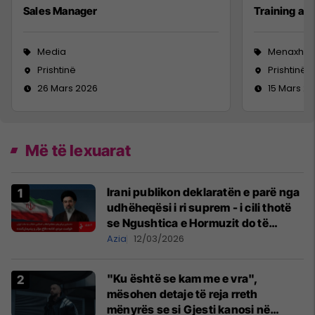
Sales Manager
Training a
Media
Menaxhm
Prishtinë
Prishtinë
26 Mars 2026
15 Mars 2
Më të lexuarat
Irani publikon deklaratën e parë nga
udhëheqësi i ri suprem - i cili thotë
se Ngushtica e Hormuzit do të
mbetet e mbyllur
Azia
12/03/2026
"Ku është se kam me e vra",
mësohen detaje të reja rreth
mënyrës se si Gjesti kanosi në