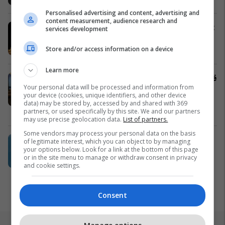
Personalised advertising and content, advertising and
content measurement, audience research and
Pas iftarit, tryeza vazhdon me shijet
services development
e HAJE Kosova
HAJE - Kosova
Store and/or access information on a device
Learn more
Banesë 114m² në Mati 1, për shitje në
Your personal data will be processed and information from
kompleksin Rrezja nga Uni Projekt
your device (cookies, unique identifiers, and other device
#14942
data) may be stored by, accessed by and shared with 369
Pro Real Estate
partners, or used specifically by this site. We and our partners
may use precise geolocation data.
List of partners.
Some vendors may process your personal data on the basis
UBT hap dyert për gjeneratën e re:
of legitimate interest, which you can object to by managing
your options below. Look for a link at the bottom of this page
Bursa 20% për studentët e
or in the site menu to manage or withdraw consent in privacy
shkëlqyeshëm në 10 programet më
and cookie settings.
të kërkuara
UBT
Consent