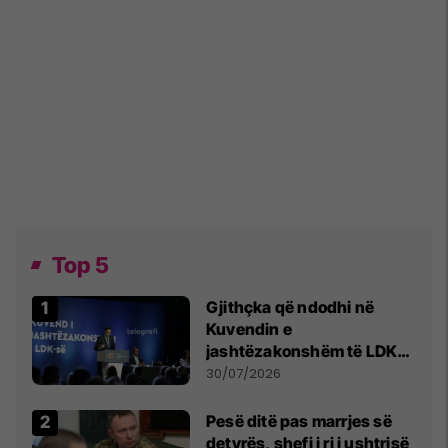
Top 5
Gjithçka që ndodhi në
Kuvendin e
jashtëzakonshëm të LDK-
së
30/07/2026
Pesë ditë pas marrjes së
detyrës, shefi i ri i ushtrisë