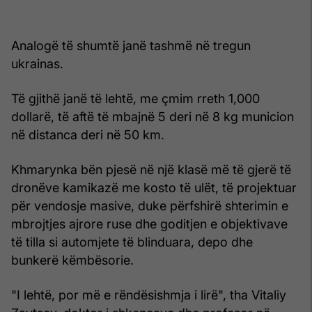
Analogë të shumtë janë tashmë në tregun
ukrainas.
Të gjithë janë të lehtë, me çmim rreth 1,000
dollarë, të aftë të mbajnë 5 deri në 8 kg municion
në distanca deri në 50 km.
Khmarynka bën pjesë në një klasë më të gjerë të
dronëve kamikazë me kosto të ulët, të projektuar
për vendosje masive, duke përfshirë shterimin e
mbrojtjes ajrore ruse dhe goditjen e objektivave
të tilla si automjete të blinduara, depo dhe
bunkerë këmbësorie.
"I lehtë, por më e rëndësishmja i lirë", tha Vitaliy