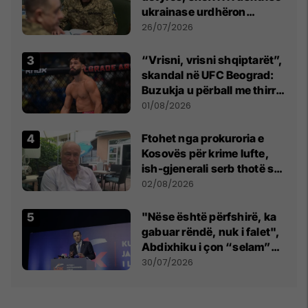
ukrainase urdhëron
kontroll të madh
26/07/2026
“Vrisni, vrisni shqiptarët”,
skandal në UFC Beograd:
Buzukja u përball me thirrje
anti-shqiptare nga
01/08/2026
tribunat
Ftohet nga prokuroria e
Kosovës për krime lufte,
ish-gjenerali serb thotë se
dikush e tradhtoi në
02/08/2026
Beograd
"Nëse është përfshirë, ka
gabuar rëndë, nuk i falet",
Abdixhiku i çon “selam”
Përparim Ramës
30/07/2026