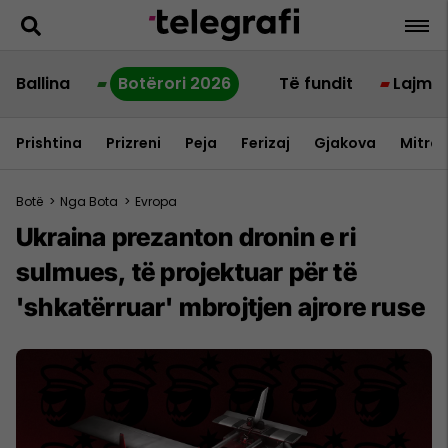
Ballina
Botërori 2026
Të fundit
Lajme
Prishtina
Prizreni
Peja
Ferizaj
Gjakova
Mitrov
Botë
>
Nga Bota
>
Evropa
Ukraina prezanton dronin e ri
sulmues, të projektuar për të
'shkatërruar' mbrojtjen ajrore ruse