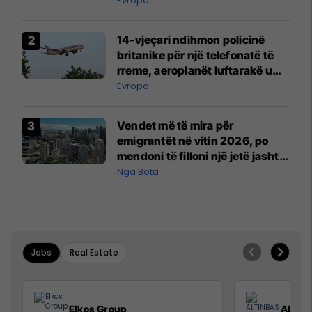
Evropa
14-vjeçari ndihmon policinë
britanike për një telefonatë të
rreme, aeroplanët luftarakë u
ngritën në ajër për të
Evropa
interceptuar fluturaken e Qatar
Airways që po shkonte drejt
Vendet më të mira për
Mançesterit
emigrantët në vitin 2026, po
mendoni të filloni një jetë jashtë
vendit?
Nga Bota
Jobs
Real Estate
Elkos Group
ALTIN