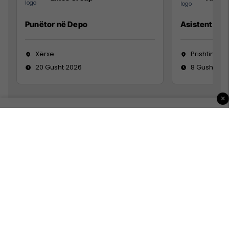
Punëtor në Depo
Asistente e S
Xërxe
Prishtinë
20 Gusht 2026
8 Gusht 20
×