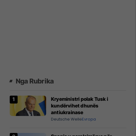
Nga Rubrika
Kryeministri polak Tusk i
kundërvihet dhunës
antiukrainase
Deutsche Welle
Evropa