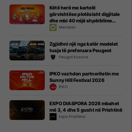
Këtë herë me kartelë
gërvishtëse plotësisht digjitale
dhe mbi 40 mijë shpërblime
instant!
Meridian
Zgjidhni një nga katër modelet
tuaja të preferuara Peugeot
Peugot Kosova
IPKO vazhdon partneritetin me
Sunny Hill Festival 2026
IPKO
EXPO DIASPORA 2026 mbahet
më 3, 4 dhe 5 gusht në Prishtinë
Expo Prishtina