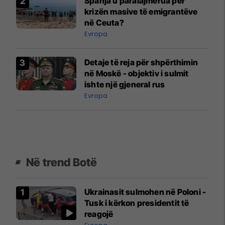
Spanja u paralajmërua për
krizën masive të emigrantëve
në Ceuta?
Evropa
Detaje të reja për shpërthimin
në Moskë - objektiv i sulmit
ishte një gjeneral rus
Evropa
Në trend Botë
Ukrainasit sulmohen në Poloni -
Tusk i kërkon presidentit të
reagojë