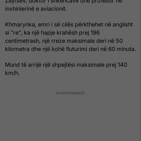
Zaytsev, doktor i shkencave dhe profesor në
inxhinierinë e aviacionit.
Khmarynka, emri i së cilës përkthehet në anglisht
si "re", ka një hapje krahësh prej 196
centimetrash, një rreze maksimale deri në 50
kilometra dhe një kohë fluturimi deri në 60 minuta.
Mund të arrijë një shpejtësi maksimale prej 140
km/h.