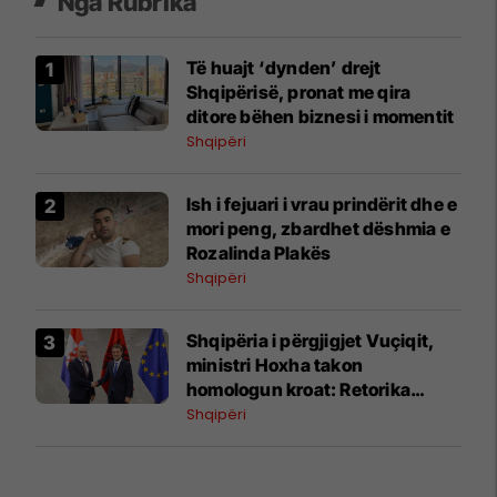
Nga Rubrika
Të huajt ‘dynden’ drejt
Shqipërisë, pronat me qira
ditore bëhen biznesi i momentit
Shqipëri
Ish i fejuari i vrau prindërit dhe e
mori peng, zbardhet dëshmia e
Rozalinda Plakës
Shqipëri
Shqipëria i përgjigjet Vuçiqit,
ministri Hoxha takon
homologun kroat: Retorika
nacionaliste s’mund të tërheqë
Shqipëri
zvarrë rajonin