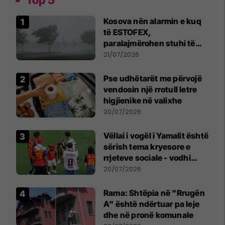
Top 5
Kosova nën alarmin e kuq
të ESTOFEX,
paralajmërohen stuhi të
fuqishme me breshër dhe
21/07/2026
erëra të forta
Pse udhëtarët me përvojë
vendosin një rrotull letre
higjienike në valixhe
20/07/2026
Vëllai i vogël i Yamalit është
sërish tema kryesore e
rrjeteve sociale - vodhi
vëmendjen pas finales së
20/07/2026
Kupës së Botës
Rama: Shtëpia në "Rrugën
A" është ndërtuar pa leje
dhe në pronë komunale