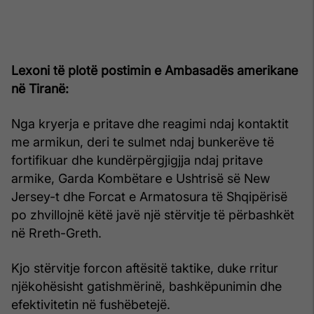
Lexoni t
ë plotë postimin e Ambasadës amerikane
në Tiranë:
Nga kryerja e pritave dhe reagimi ndaj kontaktit
me armikun, deri te sulmet ndaj bunkerëve të
fortifikuar dhe kundërpërgjigjja ndaj pritave
armike, Garda Kombëtare e Ushtrisë së New
Jersey-t dhe Forcat e Armatosura të Shqipërisë
po zhvillojnë këtë javë një stërvitje të përbashkët
në Rreth-Greth.
Kjo stërvitje forcon aftësitë taktike, duke rritur
njëkohësisht gatishmërinë, bashkëpunimin dhe
efektivitetin në fushëbetejë.