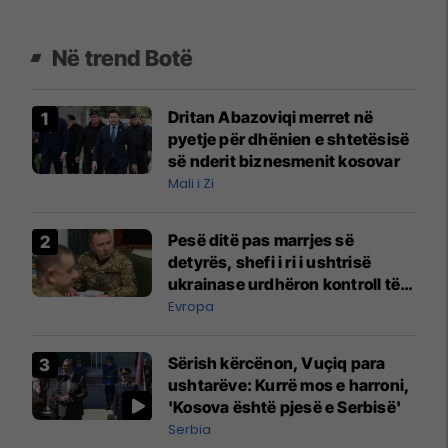
Në trend Botë
Dritan Abazoviqi merret në
pyetje për dhënien e shtetësisë
së nderit biznesmenit kosovar
Mali i Zi
Pesë ditë pas marrjes së
detyrës, shefi i ri i ushtrisë
ukrainase urdhëron kontroll të
madh
Evropa
Sërish kërcënon, Vuçiq para
ushtarëve: Kurrë mos e harroni,
'Kosova është pjesë e Serbisë'
Serbia