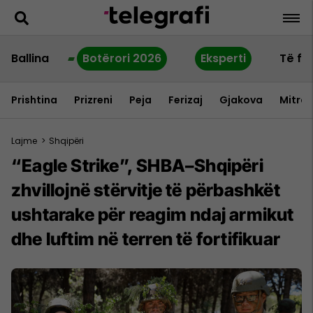
Ballina
Botërori 2026
Eksperti
Të fu
Prishtina
Prizreni
Peja
Ferizaj
Gjakova
Mitrov
Lajme
>
Shqipëri
“Eagle Strike”, SHBA–Shqipëri
zhvillojnë stërvitje të përbashkët
ushtarake për reagim ndaj armikut
dhe luftim në terren të fortifikuar