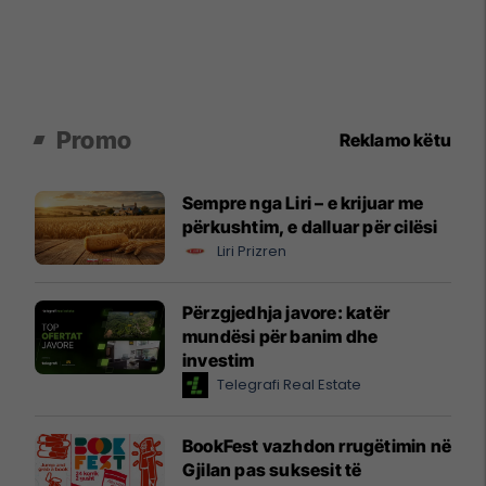
Promo
Reklamo këtu
Sempre nga Liri – e krijuar me
përkushtim, e dalluar për cilësi
Liri Prizren
Përzgjedhja javore: katër
mundësi për banim dhe
investim
Telegrafi Real Estate
BookFest vazhdon rrugëtimin në
Gjilan pas suksesit të