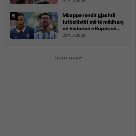
22/07/2026
Mbappe rendit gjashtë
futbollistët më të mëdhenj
në historinë e Kupës së
Botës, Messi mbetet i dyti
23/07/2026