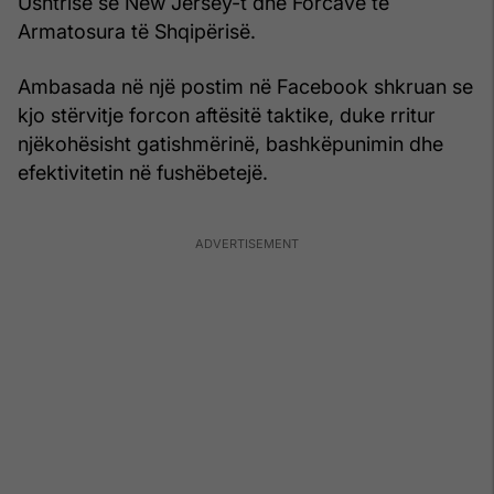
Ushtrisë së New Jersey-t dhe Forcave të
Armatosura të Shqipërisë.
Ambasada në një postim në Facebook shkruan se
kjo stërvitje forcon aftësitë taktike, duke rritur
njëkohësisht gatishmërinë, bashkëpunimin dhe
efektivitetin në fushëbetejë.