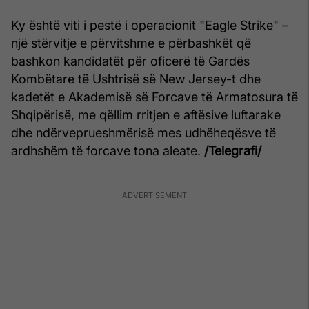
Ky është viti i pestë i operacionit "Eagle Strike" –
një stërvitje e përvitshme e përbashkët që
bashkon kandidatët për oficerë të Gardës
Kombëtare të Ushtrisë së New Jersey-t dhe
kadetët e Akademisë së Forcave të Armatosura të
Shqipërisë, me qëllim rritjen e aftësive luftarake
dhe ndërveprueshmërisë mes udhëheqësve të
ardhshëm të forcave tona aleate.
/Telegrafi/