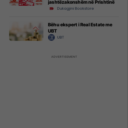
jashtëzakonshëm në Prishtinë
Dukagjini Bookstore
Bëhu ekspert i Real Estate me
UBT
UBT