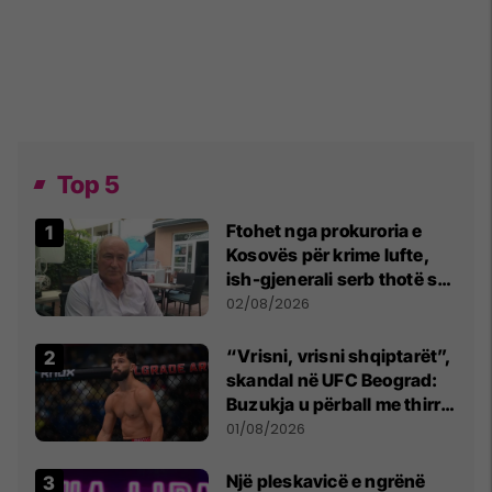
Top 5
Ftohet nga prokuroria e
Kosovës për krime lufte,
ish-gjenerali serb thotë se
dikush e tradhtoi në
02/08/2026
Beograd
“Vrisni, vrisni shqiptarët”,
skandal në UFC Beograd:
Buzukja u përball me thirrje
anti-shqiptare nga
01/08/2026
tribunat
Një pleskavicë e ngrënë