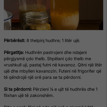
Përbërësit:
8 thelpinj hudhre; 1 litër ujë.
Përgatitja:
Hudhrën pastrojeni dhe ndajeni
përgjysmë çdo thelb. Shpëlani çdo thelb me
vrushkull uji, pastaj futni në kavanoz. Qitni një litër
ujë dhe mbyllen kavanozin. Futeni në frigorifer që
të qëndrojë një orë para se ta përdorni.
Si ta përdorni:
Përzieni ¼ e ujit të hudhrës dhe 1
filxhan ujë të zakonshëm.