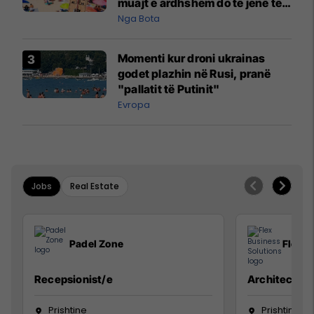
muajt e ardhshëm do të jenë të
pazakontë
Nga Bota
Momenti kur droni ukrainas
godet plazhin në Rusi, pranë
"pallatit të Putinit"
Evropa
Jobs
Real Estate
Padel Zone
Flex B
Recepsionist/e
Architect
Prishtine
Prishtinë