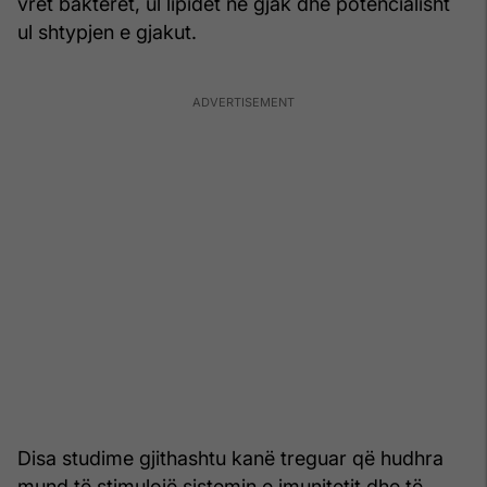
vret bakteret, ul lipidet në gjak dhe potencialisht
ul shtypjen e gjakut.
Disa studime gjithashtu kanë treguar që hudhra
mund të stimulojë sistemin e imunitetit dhe të