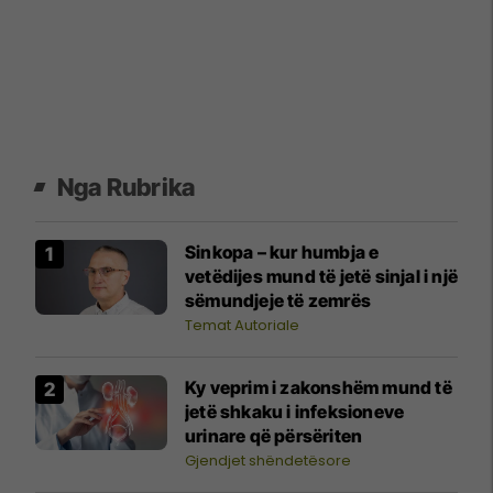
Nga Rubrika
Sinkopa – kur humbja e
vetëdijes mund të jetë sinjal i një
sëmundjeje të zemrës
Temat Autoriale
Ky veprim i zakonshëm mund të
jetë shkaku i infeksioneve
urinare që përsëriten
Gjendjet shëndetësore