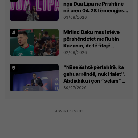
nga Dua Lipa në Prishtinë
në orën 04:28 të mëngjesit
- dhe bota digjitale serbe
03/08/2026
shpall gjendjen e luftës
Mirlind Daku mes lotëve
përshëndetet me Rubin
Kazanin, do të fitojë
miliona te Spartak Moska
02/08/2026
"Nëse është përfshirë, ka
gabuar rëndë, nuk i falet",
Abdixhiku i çon “selam”
Përparim Ramës
30/07/2026