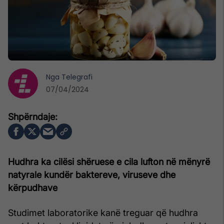
Nga
Telegrafi
07/04/2024
Hudhra ka cilësi shëruese e cila lufton në mënyrë
natyrale kundër baktereve, viruseve dhe
kërpudhave
Studimet laboratorike kanë treguar që hudhra