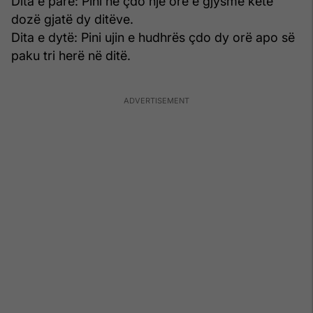
Dita e parë: Pini në çdo një orë e gjysmë këtë
dozë gjatë dy ditëve.
Dita e dytë: Pini ujin e hudhrës çdo dy orë apo së
paku tri herë në ditë.