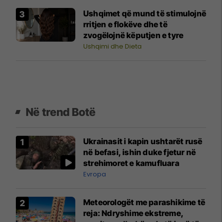
Ushqimet që mund të stimulojnë
rritjen e flokëve dhe të
zvogëlojnë këputjen e tyre
Ushqimi dhe Dieta
Në trend Botë
Ukrainasit i kapin ushtarët rusë
në befasi, ishin duke fjetur në
strehimoret e kamufluara
Evropa
Meteorologët me parashikime të
reja: Ndryshime ekstreme,