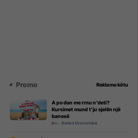
Promo
Reklamo këtu
A po don me rrnu n’deti?
Kursimet mund t’ju sjellin një
banesë
Banka Ekonomike