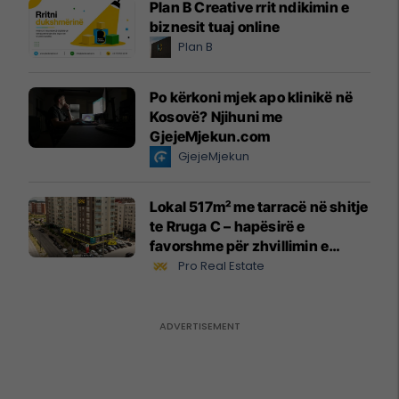
Plan B Creative rrit ndikimin e
biznesit tuaj online
Plan B
Po kërkoni mjek apo klinikë në
Kosovë? Njihuni me
GjejeMjekun.com
GjejeMjekun
Lokal 517m² me tarracë në shitje
te Rruga C – hapësirë e
favorshme për zhvillimin e
biznesit #15796
Pro Real Estate