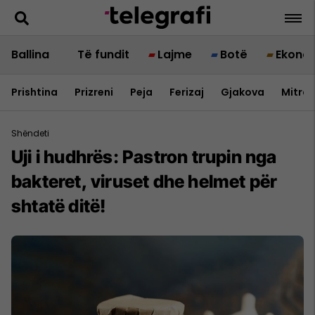
Ballina
Të fundit
Lajme
Botë
Ekono
Prishtina
Prizreni
Peja
Ferizaj
Gjakova
Mitrov
Shëndeti
Uji i hudhrës: Pastron trupin nga
bakteret, viruset dhe helmet për
shtatë ditë!