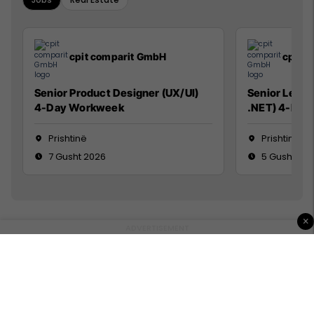
cpit comparit GmbH
cpit 
Senior Product Designer (UX/UI)
Senior Lead 
4-Day Workweek
.NET) 4-Day
Prishtinë
Prishtinë
7 Gusht 2026
5 Gusht 20
×