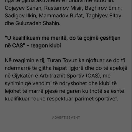
nga të gjitha aktivitetet e lidhura me futbollin:
Gojayev Sanan, Rustamov Misir, Baghirov Emin,
Sadigov Ilkin, Mammadov Rufət, Taghiyev Eltay
dhe Guluzadeh Shahin.
“U kualifikuam me meritë, do ta çojmë çështjen
në CAS” - reagon klubi
Në reagimin e tij, Turan Tovuz ka njoftuar se do t’i
ndërmarrë të gjitha hapat ligjorë dhe do të apelojë
në Gjykatën e Arbitrazhit Sportiv (CAS), me
synimin që vendimi të ndryshohet dhe klubi të
lejohet të marrë pjesë në garën ku thotë se është
kualifikuar “duke respektuar parimet sportive”.