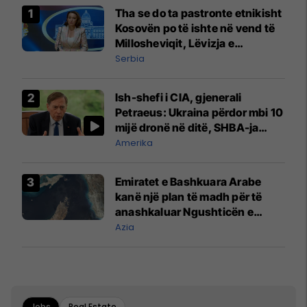
Tha se do ta pastronte etnikisht
Kosovën po të ishte në vend të
Millosheviqit, Lëvizja e
Qytetarëve të Lirë në Serbi
Serbia
kërkon shkarkimin e
menjëhershëm të Snezhana
Ish-shefi i CIA, gjenerali
Paunoviq
Petraeus: Ukraina përdor mbi 10
mijë dronë në ditë, SHBA-ja
mbetet shumë prapa në
Amerika
prodhim
Emiratet e Bashkuara Arabe
kanë një plan të madh për të
anashkaluar Ngushticën e
Hormuzit
Azia
Jobs
Real Estate