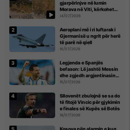
gjarpërinjve në lumin
Morava në Viti, kërkohet
kujdes nga qytetarët
14/07/2026
Aeroplani më i ri luftarak i
Gjermanisë u ngrit për herë
të parë në qiell
16/07/2026
Legjenda e Spanjës
befason: Lë jashtë Messin
dhe zgjedh argjentinasin
më të mirë në botë
15/07/2026
Sllovenët zbulojnë se sa do
të fitojë Vincic për gjykimin
e finales së Kupës së Botës
18/07/2026
Kosova nën alarmin e kuq