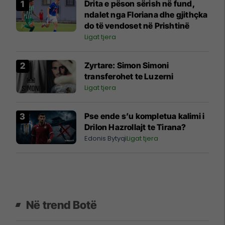
Drita e pëson sërish në fund,
ndalet nga Floriana dhe gjithçka
do të vendoset në Prishtinë
Ligat tjera
Zyrtare: Simon Simoni
transferohet te Luzerni
Ligat tjera
Pse ende s’u kompletua kalimi i
Drilon Hazrollajt te Tirana?
Edonis Bytyqi
Ligat tjera
Në trend Botë