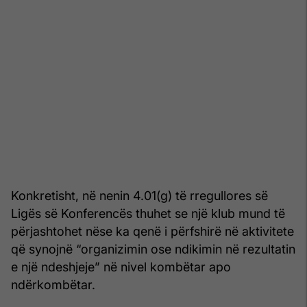
Konkretisht, në nenin 4.01(g) të rregullores së
Ligës së Konferencës thuhet se një klub mund të
përjashtohet nëse ka qenë i përfshirë në aktivitete
që synojnë “organizimin ose ndikimin në rezultatin
e një ndeshjeje” në nivel kombëtar apo
ndërkombëtar.