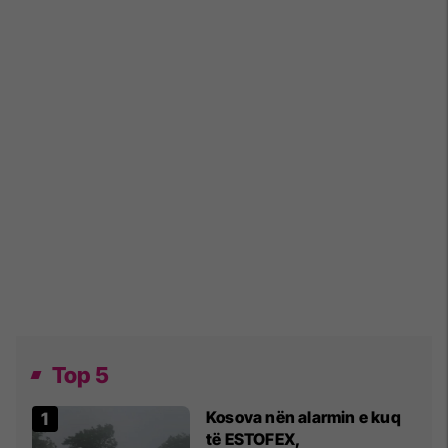
Top 5
Kosova nën alarmin e kuq
të ESTOFEX,