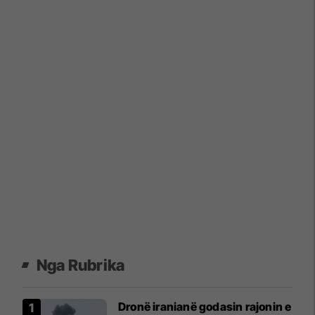
Nga Rubrika
Dronë iranianë godasin rajonin e