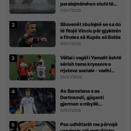
paralajmërohen stuhi të
fuqishme me breshër dhe
21/07/2026
erëra të forta
Sllovenët zbulojnë se sa do
të fitojë Vincic për gjykimin
e finales së Kupës së Botës
18/07/2026
Vëllai i vogël i Yamalit është
sërish tema kryesore e
rrjeteve sociale - vodhi
vëmendjen pas finales së
20/07/2026
Kupës së Botës
As Barcelona e as
Dortmundi, gjiganti
gjerman e mbyllë
marrëveshjen për Fisnik
19/07/2026
Asllanin
Pse udhëtarët me përvojë
vendosin një rrotull letre