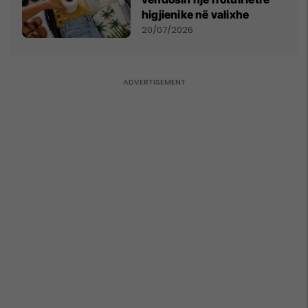
higjienike në valixhe
20/07/2026