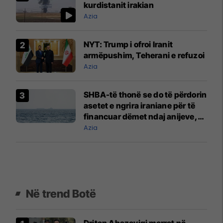
kurdistanit irakian
Azia
NYT: Trump i ofroi Iranit
armëpushim, Teherani e refuzoi
Azia
SHBA-të thonë se do të përdorin
asetet e ngrira iraniane për të
financuar dëmet ndaj anijeve,
ndërsa sulmet vazhdojnë
Azia
Në trend Botë