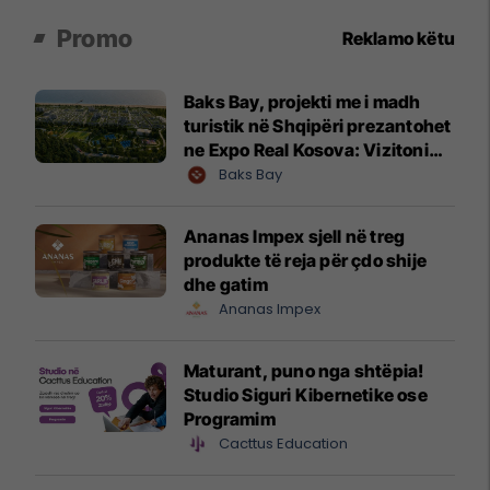
Promo
Reklamo këtu
Baks Bay, projekti me i madh
turistik në Shqipëri prezantohet
ne Expo Real Kosova: Vizitoni
shtandin dhe zbuloni
Baks Bay
mundësitë e investimit
Ananas Impex sjell në treg
produkte të reja për çdo shije
dhe gatim
Ananas Impex
Maturant, puno nga shtëpia!
Studio Siguri Kibernetike ose
Programim
Cacttus Education