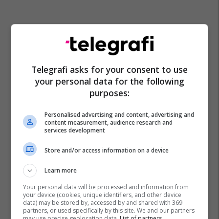
Telegrafi asks for your consent to use
your personal data for the following
purposes:
Personalised advertising and content, advertising and
content measurement, audience research and
Irani
Donald Trump
Lufta Në Iran
Video
services development
Store and/or access information on a device
Learn more
Your personal data will be processed and information from
your device (cookies, unique identifiers, and other device
data) may be stored by, accessed by and shared with 369
partners, or used specifically by this site. We and our partners
may use precise geolocation data.
List of partners.