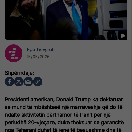
Nga
Telegrafi
15/05/2026
Presidenti amerikan, Donald Trump ka deklaruar
se mund të mbështesë një marrëveshje që do të
ndalte aktivitetin bërthamor të Iranit për një
periudhë 20-vjeçare, duke theksuar se garancitë
nga Teherani duhet të jenë të besueshme dhe të