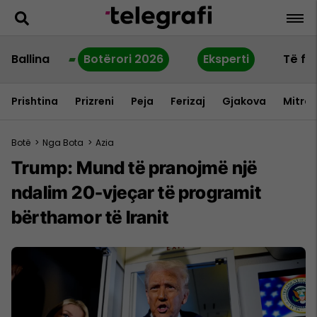
Ballina
Botërori 2026
Eksperti
Të fu
Prishtina
Prizreni
Peja
Ferizaj
Gjakova
Mitrov
Botë
>
Nga Bota
>
Azia
Trump: Mund të pranojmë një
ndalim 20-vjeçar të programit
bërthamor të Iranit