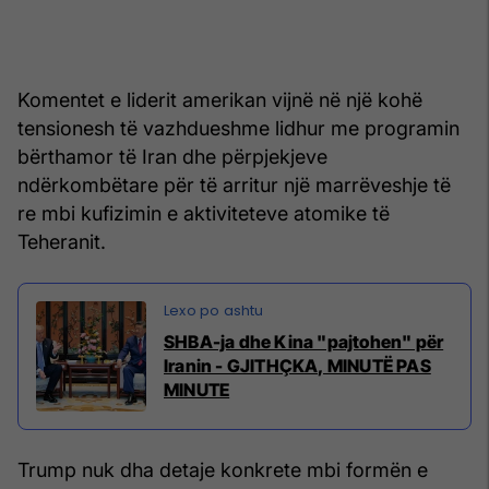
Komentet e liderit amerikan vijnë në një kohë
tensionesh të vazhdueshme lidhur me programin
bërthamor të Iran dhe përpjekjeve
ndërkombëtare për të arritur një marrëveshje të
re mbi kufizimin e aktiviteteve atomike të
Teheranit.
SHBA-ja dhe Kina "pajtohen" për
Iranin - GJITHÇKA, MINUTË PAS
MINUTE
Trump nuk dha detaje konkrete mbi formën e