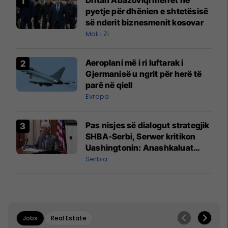
Dritan Abazoviqi merret në
pyetje për dhënien e shtetësisë
së nderit biznesmenit kosovar
Mali i Zi
Aeroplani më i ri luftarak i
Gjermanisë u ngrit për herë të
parë në qiell
Evropa
Pas nisjes së dialogut strategjik
SHBA-Serbi, Serwer kritikon
Uashingtonin: Anashkaluat
Banjskën, sulmin ndaj KFOR-it
Serbia
dhe rrëmbimin e Policëve të
Kosovës
Jobs
Real Estate