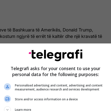
eteve të Bashkuara të Amerikës, Donald Trump,
 kostum ngjyrë të errët të kaltër dhe një kravatë të
Telegrafi asks for your consent to use your
personal data for the following purposes:
Personalised advertising and content, advertising and content
measurement, audience research and services development
Store and/or access information on a device
Learn more