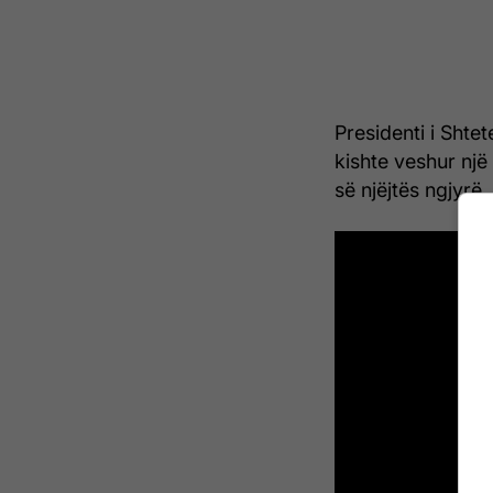
Presidenti i Sht
kishte veshur një
së njëjtës ngjyrë.