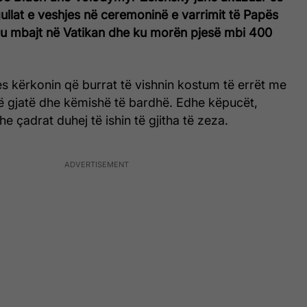
ullat e veshjes në ceremoninë e varrimit të Papës
a u mbajt në Vatikan dhe ku morën pjesë mbi 400
es kërkonin që burrat të vishnin kostum të errët me
të gjatë dhe këmishë të bardhë. Edhe këpucët,
he çadrat duhej të ishin të gjitha të zeza.