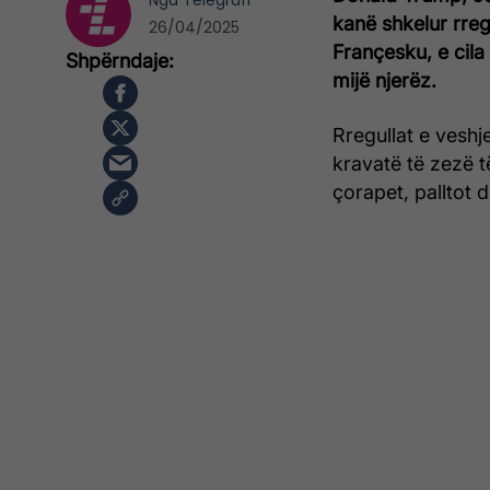
Nga
Telegrafi
kanë shkelur rreg
26/04/2025
Françesku, e cil
mijë njerëz.
Rregullat e veshj
kravatë të zezë 
çorapet, palltot d