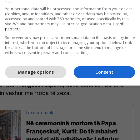
Your personal data will be processed and information from your device
(cookies, unique identifiers, and other device data) may be stored by,
accessed by and shared with 369 partners, or used specifically by this
site. We and our partners may use precise geolocation data.
List of
partners.
inës, Volodymyr Zelensky, nuk kishte veshur fare
Some vendors may process your personal data on the basis of legitimate
interest, which you can object to by managing your options below. Look
for a link at the bottom of this page or in the site menu to manage or
withdraw consent in privacy and cookie settings.
erikan, Joe Biden, kishte veshur një kravatë të
Manage options
Consent
ar për mungesë respekti, duke qenë se liderët e
hin veshur me rroba të zeza.
Në ceremoninë mortore të Papa
Françeskut, Kurti: Do të mbahet
mend si një udhëheqës i përulur