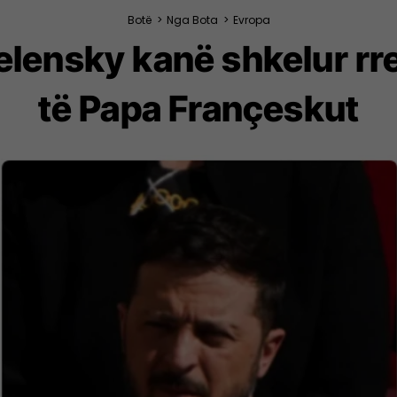
Botë
>
Nga Bota
>
Evropa
lensky kanë shkelur rreg
të Papa Françeskut