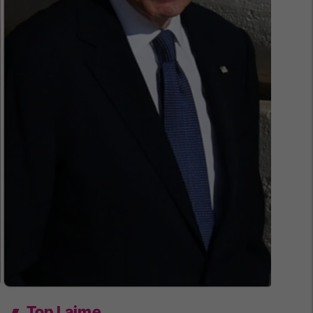
Top Lajme