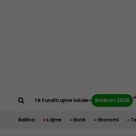
Të Fundit
Lajme lokale
Botërori 2026
Ballina
Lajme
Botë
Ekonomi
T