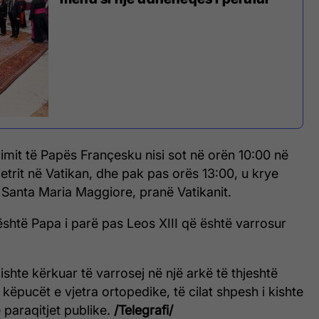
mit të Papës Françesku nisi sot në orën 10:00 në
etrit në Vatikan, dhe pak pas orës 13:00, u krye
 Santa Maria Maggiore, pranë Vatikanit.
shtë Papa i parë pas Leos XIII që është varrosur
 kishte kërkuar të varrosej në një arkë të thjeshtë
 këpucët e vjetra ortopedike, të cilat shpesh i kishte
paraqitjet publike.
/Telegrafi/