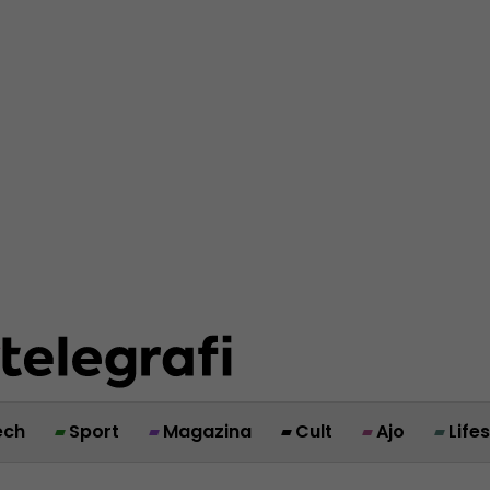
ech
Sport
Magazina
Cult
Ajo
Life