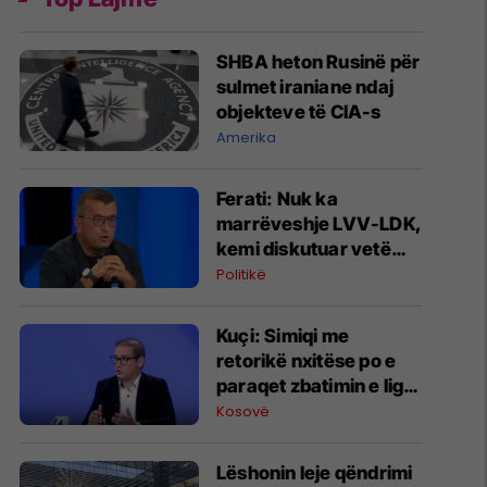
SHBA heton Rusinë për
sulmet iraniane ndaj
objekteve të CIA-s
Amerika
Ferati: Nuk ka
marrëveshje LVV-LDK,
kemi diskutuar vetëm
për parime
Politikë
Kuçi: Simiqi me
retorikë nxitëse po e
paraqet zbatimin e ligjit
në veri si "spastrim
Kosovë
etnik"
Lëshonin leje qëndrimi