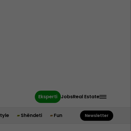
Eksperti
Jobs
Real Estate
style
Shëndeti
Fun
Newsletter