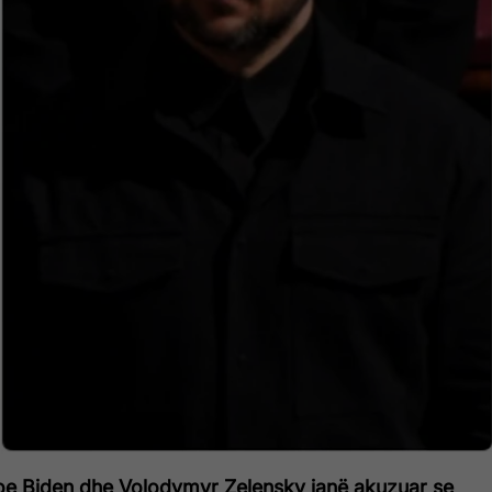
e Biden dhe Volodymyr Zelensky janë akuzuar se