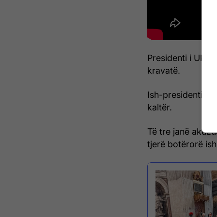
Presidenti i Ukra
kravatë.
Ish-presidenti am
kaltër.
Të tre janë akuzu
tjerë botërorë is