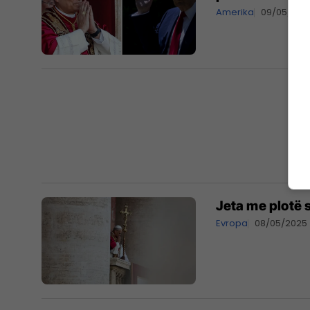
Amerika
09/05/202
Jeta me plotë 
Evropa
08/05/2025