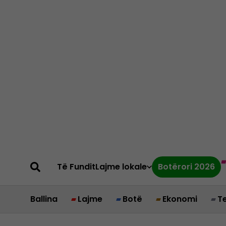
Të Fundit
Lajme lokale
Botërori 2026
Ballina
Lajme
Botë
Ekonomi
T