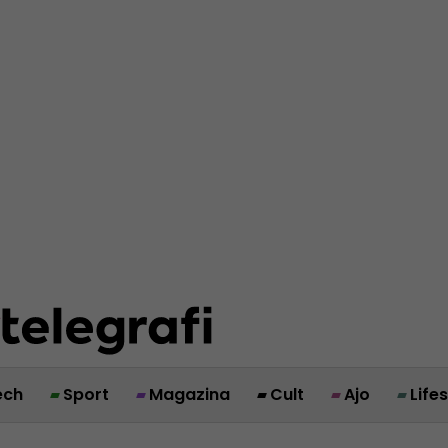
ech
Sport
Magazina
Cult
Ajo
Life