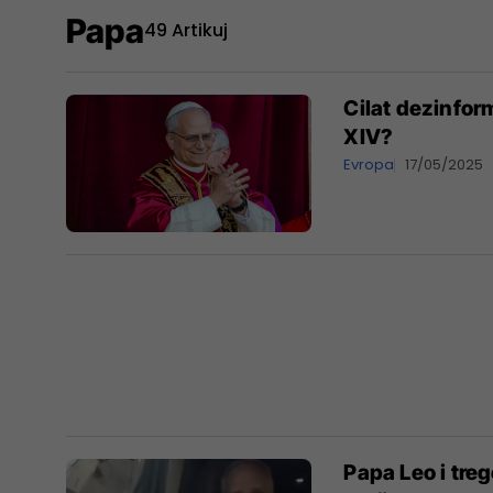
Papa
49 Artikuj
Cilat dezinfo
XIV?
Evropa
17/05/2025
Papa Leo i treg