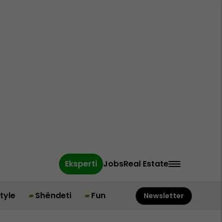
Eksperti
Jobs
Real Estate
style
Shëndeti
Fun
Newsletter