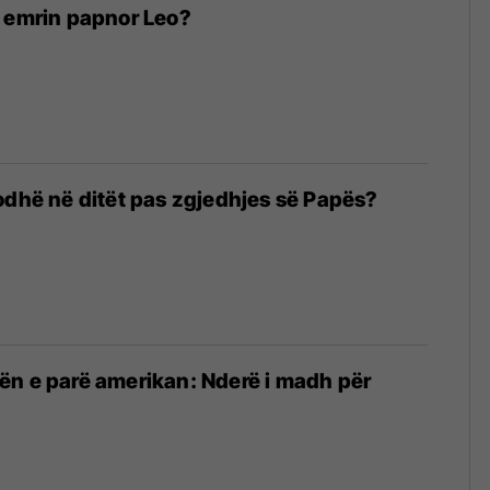
r emrin papnor Leo?
odhë në ditët pas zgjedhjes së Papës?
ën e parë amerikan: Nderë i madh për