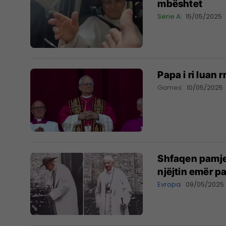
mbështet
Serie A
15/05/2025
Papa i ri luan 
Games
10/05/2025
Shfaqen pamjet
njëjtin emër p
Evropa
09/05/2025