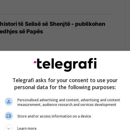
histori të Selisë së Shenjtë - publikohen
jedhjes së Papës
kërkoi falje Zotit në meshën e parë në
e
Telegrafi asks for your consent to use your
personal data for the following purposes:
Personalised advertising and content, advertising and content
measurement, audience research and services development
Store and/or access information on a device
frikë të thotë të vërtetën: Leo XIV dënoi
umpit dhe JD Vance ndaj migrantëve
Learn more