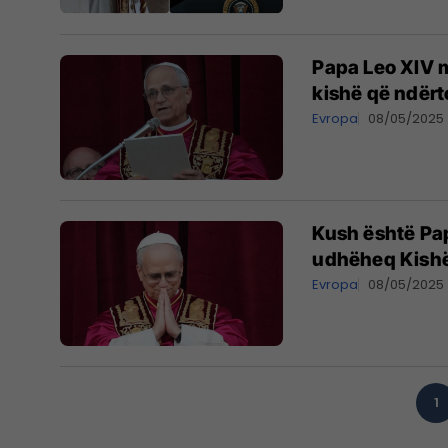
Papa Leo XIV mb
kishë që ndërt
Evropa
08/05/2025
Kush është Pap
udhëheq Kishë
Evropa
08/05/2025
1