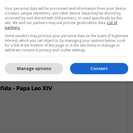
5
Your personal data will be processed and information from your device
(cookies, unique identifiers, and other device data) may be stored by,
accessed by and shared with 369 partners, or used specifically by this
site. We and our partners may use precise geolocation data.
List of
partners.
Some vendors may process your personal data on the basis of legitimate
interest, which you can object to by managing your options below. Look
for a link at the bottom of this page or in the site menu to manage or
withdraw consent in privacy and cookie settings.
Manage options
Consent
sfida - Papa Leo XIV