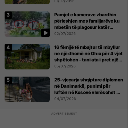
asnjë ditë"
01/07/2026
Pamjet e kamerave zbardhin
përleshjen mes familjarëve ku
mbetën të plagosur katër
persona
02/07/2026
16 fëmijë të mbajtur të mbyllur
në një dhomë në Ohio për 4 vjet
shpëtohen - tani ata i pret një
sfidë e madhe
05/07/2026
25-vjeçarja shqiptare diplomon
në Danimarkë, punimi për
luftën në Kosovë vlerësohet me
notën më të lartë
04/07/2026