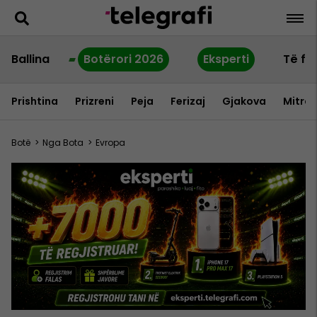
Ballina
Botërori 2026
Eksperti
Të fu
Prishtina
Prizreni
Peja
Ferizaj
Gjakova
Mitrov
Botë
>
Nga Bota
>
Evropa