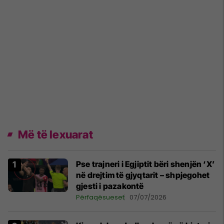
Më të lexuarat
Pse trajneri i Egjiptit bëri shenjën ‘X’
në drejtim të gjyqtarit – shpjegohet
gjesti i pazakontë
Përfaqësueset
07/07/2026