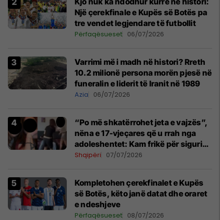
Kjo nuk ka ndodhur kurrë në histori:
Një çerekfinale e Kupës së Botës pa
tre vendet legjendare të futbollit
Përfaqësueset
06/07/2026
Varrimi më i madh në histori? Rreth
10.2 milionë persona morën pjesë në
funeralin e liderit të Iranit në 1989
Azia
06/07/2026
“Po më shkatërrohet jeta e vajzës”,
nëna e 17-vjeçares që u rrah nga
adoleshentet: Kam frikë për sigurinë
e fëmijëve
Shqipëri
07/07/2026
Kompletohen çerekfinalet e Kupës
së Botës, këto janë datat dhe oraret
e ndeshjeve
Përfaqësueset
08/07/2026