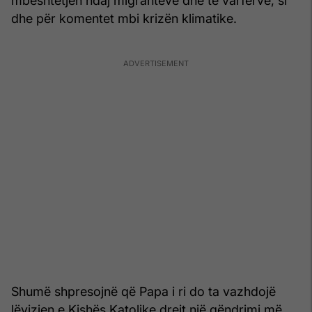
mbështetjen ndaj migrantëve dhe të varfërve, si
dhe për komentet mbi krizën klimatike.
Shumë shpresojnë që Papa i ri do ta vazhdojë
lëvizjen e Kishës Katolike drejt një qëndrimi më