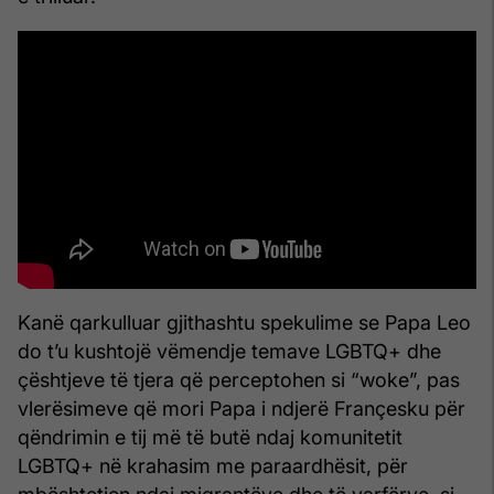
Kanë qarkulluar gjithashtu spekulime se Papa Leo
do t’u kushtojë vëmendje temave LGBTQ+ dhe
çështjeve të tjera që perceptohen si “woke”, pas
vlerësimeve që mori Papa i ndjerë Françesku për
qëndrimin e tij më të butë ndaj komunitetit
LGBTQ+ në krahasim me paraardhësit, për