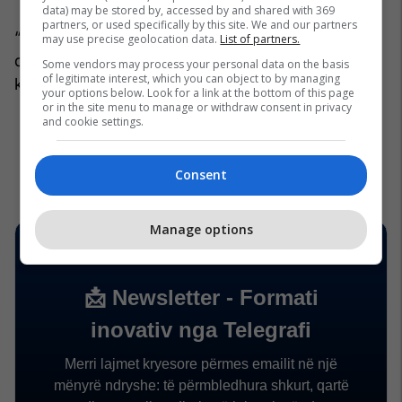
data) may be stored by, accessed by and shared with 369
partners, or used specifically by this site. We and our partners
“Nuk ekziston asnjë provë e dokumentuar dhe as
may use precise geolocation data.
List of partners.
dëshmi e besueshme që ta lidhin Papa Leon me
Some vendors may process your personal data on the basis
of legitimate interest, which you can object to by managing
këto raste,” ka deklaruar ai.
/Telegrafi/
your options below. Look for a link at the bottom of this page
or in the site menu to manage or withdraw consent in privacy
and cookie settings.
Consent
Manage options