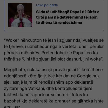
Si do të udhëheqë Papa i ri? Ditët e
tij të para në detyrë mund të japin
të dhëna të rëndësishme
“Woke” nënkupton të jesh i zgjuar ndaj vuajtjes së
të tjerëve, i udhëhequr nga e vërteta, dhe i përulur
përpara mëshirës. Pretendohet se Papa Leo ka
thënë se “Jini të zgjuar, jini plot dashuri, jini woke”.
Megjithatë, nuk ka asnjë provë që ai t’i ketë thënë
ndonjëherë këto fjalë. Një kërkim në Google nuk
sjell asnjë lajm të rëndësishëm apo deklaratë
zyrtare nga Vatikani, dhe kontrollues të tjerë
faktesh kanë raportuar se autori i fotos ku
bazohet kjo deklaratë ka pranuar se gjithçka ishte
e trilluar.