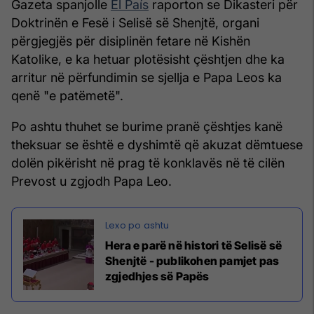
Gazeta spanjolle
El País
raporton se Dikasteri për
Doktrinën e Fesë i Selisë së Shenjtë, organi
përgjegjës për disiplinën fetare në Kishën
Katolike, e ka hetuar plotësisht çështjen dhe ka
arritur në përfundimin se sjellja e Papa Leos ka
qenë "e patëmetë".
Po ashtu thuhet se burime pranë çështjes kanë
theksuar se është e dyshimtë që akuzat dëmtuese
dolën pikërisht në prag të konklavës në të cilën
Prevost u zgjodh Papa Leo.
Hera e parë në histori të Selisë së
Shenjtë - publikohen pamjet pas
zgjedhjes së Papës