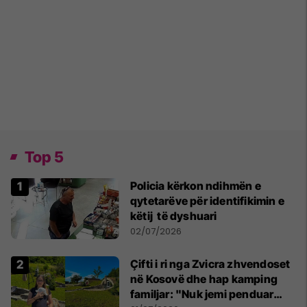
Top 5
Policia kërkon ndihmën e
qytetarëve për identifikimin e
këtij të dyshuari
02/07/2026
Çifti i ri nga Zvicra zhvendoset
në Kosovë dhe hap kamping
familjar: "Nuk jemi penduar