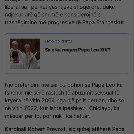
liberal sa i përket çështjeve shoqërore, duke
ndjekur atë që shumë e konsiderojnë si
trashëgiminë më progresive të Papa Françeskut.
Sa e ka rrogën Papa Leo XIV?
Një pretendim më serioz pohon se Papa Leo ka
fshehur një sërë rastesh të abuzimit seksual të
kryera në vitin 2004 nga një prift peruan, dhe se
në vitin 2022, kur ishte ipeshkëv i Chiclayo, ka
mësuar për to, por nuk i ka hetuar.
Kardinali Robert Prevost, siç quhej atëherë Papa