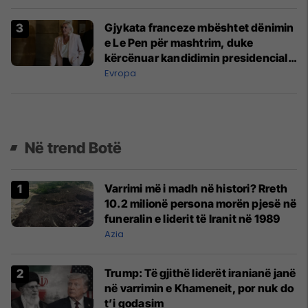
Gjykata franceze mbështet dënimin
e Le Pen për mashtrim, duke
kërcënuar kandidimin presidencial
të vitit 2027
Evropa
Në trend Botë
Varrimi më i madh në histori? Rreth
10.2 milionë persona morën pjesë në
funeralin e liderit të Iranit në 1989
Azia
Trump: Të gjithë liderët iranianë janë
në varrimin e Khameneit, por nuk do
t’i godasim