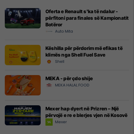
Oferta e Renault s'ka të ndalur -
përfitoni para finales së Kampionatit
Botëror
Auto Mita
Këshilla për përdorim më efikas të
klimës nga Shell Fuel Save
Shell
MEKA - për çdo shije
MEKA HALAL FOOD
Mexer hap dyert në Prizren – Një
përvojë e re e blerjes vjen në Kosovë
Mexer