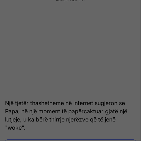
Një tjetër thashetheme në internet sugjeron se
Papa, në një moment të papërcaktuar gjatë një
lutjeje, u ka bërë thirrje njerëzve që të jenë
"woke".