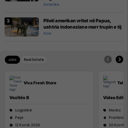
Amerika
Piloti amerikan vritet në Papua,
ushtria indoneziane merr trupin e tij
Azia
Jobs
Real Estate
Viva Fresh Store
Teleg
Vozitës B
Video Editor
Logjistikë
Media
Pejë
Prishtinë
12 Korrik 2026
20 Korrik 