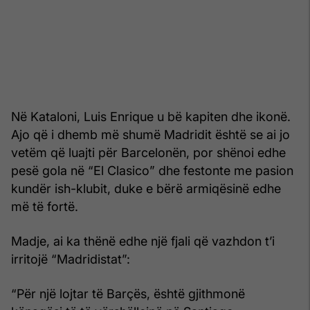
Në Kataloni, Luis Enrique u bë kapiten dhe ikonë.
Ajo që i dhemb më shumë Madridit është se ai jo
vetëm që luajti për Barcelonën, por shënoi edhe
pesë gola në “El Clasico” dhe festonte me pasion
kundër ish-klubit, duke e bërë armiqësinë edhe
më të fortë.
Madje, ai ka thënë edhe një fjali që vazhdon t’i
irritojë “Madridistat”:
“Për një lojtar të Barçës, është gjithmonë