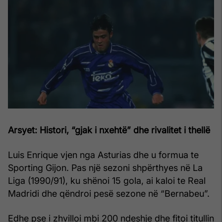
Arsyet: Histori, “gjak i nxehtë” dhe rivalitet i thellë
Luis Enrique vjen nga Asturias dhe u formua te
Sporting Gijon. Pas një sezoni shpërthyes në La
Liga (1990/91), ku shënoi 15 gola, ai kaloi te Real
Madridi dhe qëndroi pesë sezone në “Bernabeu”.
Edhe pse i zhvilloi mbi 200 ndeshje dhe fitoi titullin