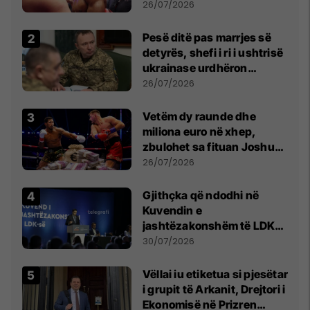
26/07/2026
Pesë ditë pas marrjes së
detyrës, shefi i ri i ushtrisë
ukrainase urdhëron
kontroll të madh
26/07/2026
Vetëm dy raunde dhe
miliona euro në xhep,
zbulohet sa fituan Joshua
e Prenga
26/07/2026
Gjithçka që ndodhi në
Kuvendin e
jashtëzakonshëm të LDK-
së
30/07/2026
Vëllai iu etiketua si pjesëtar
i grupit të Arkanit, Drejtori i
Ekonomisë në Prizren