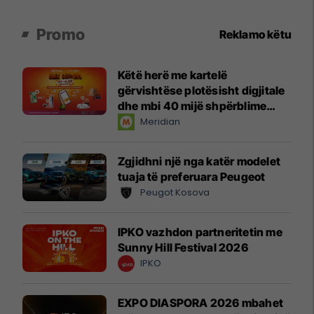
Promo
Reklamo këtu
Këtë herë me kartelë
gërvishtëse plotësisht digjitale
dhe mbi 40 mijë shpërblime
instant!
Meridian
Zgjidhni një nga katër modelet
tuaja të preferuara Peugeot
Peugot Kosova
IPKO vazhdon partneritetin me
Sunny Hill Festival 2026
IPKO
EXPO DIASPORA 2026 mbahet