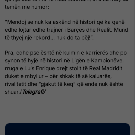
temën me humor:
“Mendoj se nuk ka askënd në histori që ka qenë
edhe lojtar edhe trajner i Barçës dhe Realit. Mund
të thyej një rekord… nuk do ta bëj!”.
Pra, edhe pse është në kulmin e karrierës dhe po
synon të hyjë në histori në Ligën e Kampionëve,
rruga e Luis Enrique drejt stolit të Real Madridit
duket e mbyllur – për shkak të së kaluarës,
rivalitetit dhe “gjakut të keq” që ende nuk është
shuar./
Telegrafi/