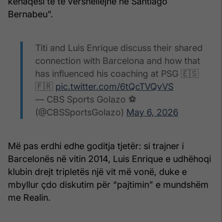
kënaqësi të të vërshëllejnë në Santiago
Bernabeu”.
Titi and Luis Enrique discuss their shared
connection with Barcelona and how that
has influenced his coaching at PSG 🇪🇸
🇫🇷
pic.twitter.com/6tQcTVQvVS
— CBS Sports Golazo ⚽️
(@CBSSportsGolazo)
May 6, 2026
Më pas erdhi edhe goditja tjetër: si trajner i
Barcelonës në vitin 2014, Luis Enrique e udhëhoqi
klubin drejt tripletës një vit më vonë, duke e
mbyllur çdo diskutim për “pajtimin” e mundshëm
me Realin.