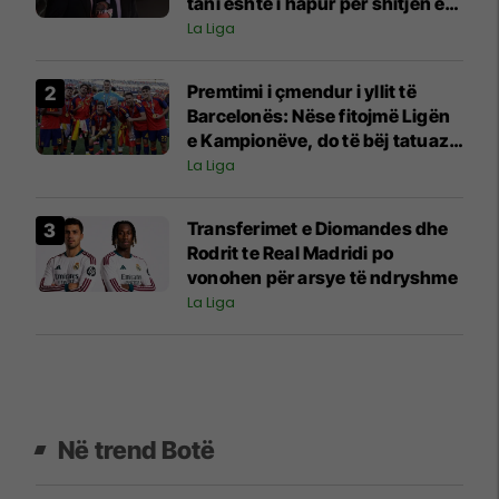
tani është i hapur për shitjen e
tij
La Liga
Premtimi i çmendur i yllit të
Barcelonës: Nëse fitojmë Ligën
e Kampionëve, do të bëj tatuazh
fytyrën e Flickut
La Liga
Transferimet e Diomandes dhe
Rodrit te Real Madridi po
vonohen për arsye të ndryshme
La Liga
Në trend Botë