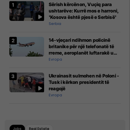
Sërish kërcënon, Vuçiq para
ushtarëve: Kurrë mos e harroni,
'Kosova është pjesë e Serbisë'
Serbia
14-vjeçari ndihmon policinë
britanike për një telefonatë të
rreme, aeroplanët luftarakë u
ngritën në ajër për të
Evropa
interceptuar fluturaken e Qatar
Airways që po shkonte drejt
Ukrainasit sulmohen në Poloni -
Mançesterit
Tusk i kërkon presidentit të
reagojë
Evropa
Jobs
Real Estate