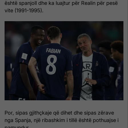
është spanjoll dhe ka luajtur për Realin për pesë
vite (1991-1995).
Por, sipas gjithçkaje që dihet dhe sipas zërave
nga Spanja, një ribashkim i tillë është pothuajse i
pamundur.