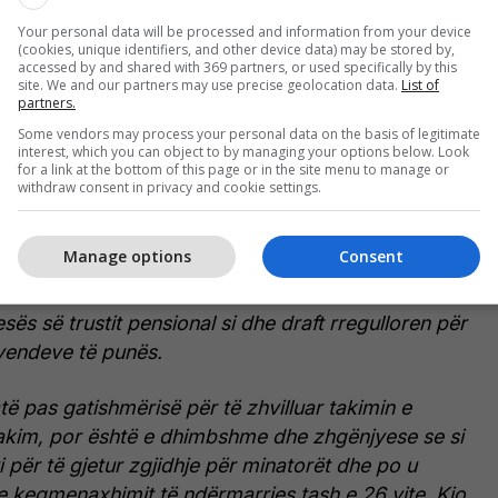
ke ju rënduar situata", thuhet në njoftim.
Your personal data will be processed and information from your device
(cookies, unique identifiers, and other device data) may be stored by,
ni postimin e plotë të Sindikatës:
accessed by and shared with 369 partners, or used specifically by this
site. We and our partners may use precise geolocation data.
List of
partners.
na si sindikatë për t’u takuar me bordin mbikëqyrës
Some vendors may process your personal data on the basis of legitimate
mbi situatën aktuale të minatorëve dhe gjendjen
interest, which you can object to by managing your options below. Look
for a link at the bottom of this page or in the site menu to manage or
ë kushteve të punës, largimet e shumta që po
withdraw consent in privacy and cookie settings.
pa procedura ligjore, për shkak të dështimit të
ndërmarrjes, për të cilë nuk po merr askush
Manage options
Consent
s së trustit pensional si dhe draft rregulloren për
 vendeve të punës.
ikatë pas gatishmërisë për të zhvilluar takimin e
akim, por është e dhimbshme dhe zhgënjyese se si
 për të gjetur zgjidhje për minatorët dhe po u
e keqmenaxhimit të ndërmarrjes tash e 26 vite. Kjo