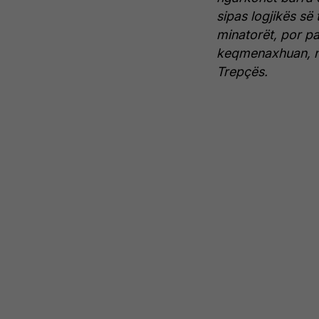
sipas logjikës së
minatorët, por pa
keqmenaxhuan, nd
Trepçës.