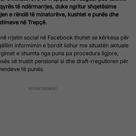
yrës të ndërmarrjes, duke ngritur shqetësime
djen e rëndë të minatorëve, kushtet e punës dhe
stimeve në Trepçë.
 në rrjetin social në Facebook thuhet se kërkesa për
qëllim informimin e bordit lidhur me situatën aktuale
argimet e shumta nga puna pa procedura ligjore,
s së trustit pensional si dhe draft-rregulloren për
 vendeve të punës.