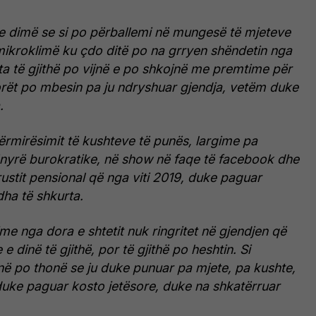
 e dimë se si po përballemi në mungesë të mjeteve
mikroklimë ku çdo ditë po na grryen shëndetin nga
a të gjithë po vijnë e po shkojnë me premtime për
torët po mbesin pa ju ndryshuar gjendja, vetëm duke
.
rmirësimit të kushteve të punës, largime pa
yrë burokratike, në show në faqe të facebook dhe
stit pensional që nga viti 2019, duke paguar
ha të shkurta.
me nga dora e shtetit nuk ringritet në gjendjen që
e dinë të gjithë, por të gjithë po heshtin. Si
në po thonë se ju duke punuar pa mjete, pa kushte,
 duke paguar kosto jetësore, duke na shkatërruar