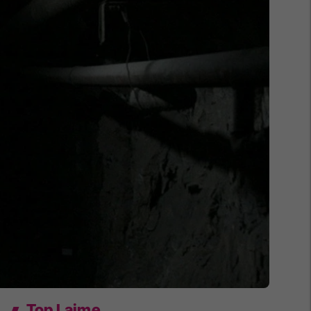
Top Lajme