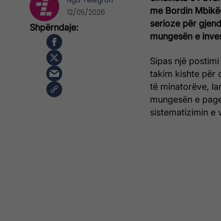
Nga
Telegrafi
me Bordin Mbikëq
12/05/2026
serioze për gjen
mungesën e inve
Sipas një postimi
takim kishte për 
të minatorëve, l
mungesën e pagesë
sistematizimin e