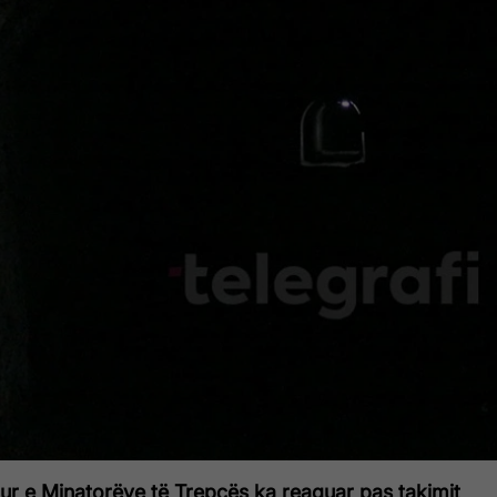
ur e Minatorëve të Trepçës ka reaguar pas takimit