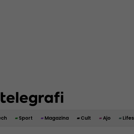
ech
Sport
Magazina
Cult
Ajo
Life