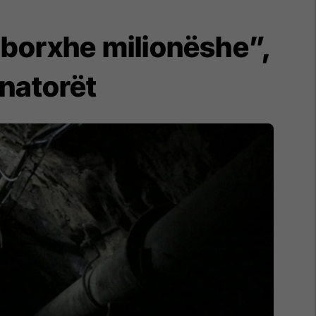
 borxhe milionëshe”,
inatorët