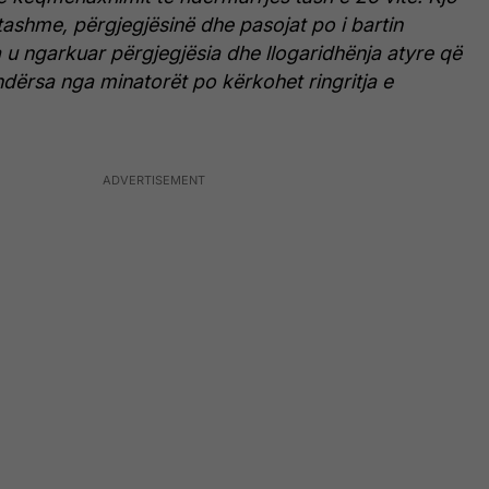
 tashme, përgjegjësinë dhe pasojat po i bartin
 u ngarkuar përgjegjësia dhe llogaridhënja atyre që
ërsa nga minatorët po kërkohet ringritja e