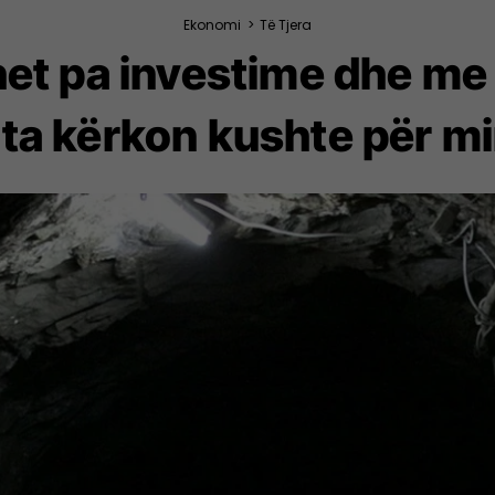
Ekonomi
>
Të Tjera
het pa investime dhe me
ta kërkon kushte për m