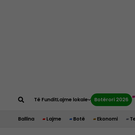
Të Fundit
Lajme lokale
Botërori 2026
Ballina
Lajme
Botë
Ekonomi
T