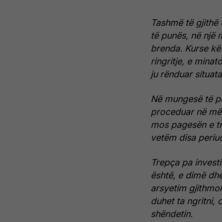
Tashmë të gjithë
të punës, në një 
brenda. Kurse kët
ringritje, e mina
ju rënduar situata
Në mungesë të pë
proceduar në mën
mos pagesën e tru
vetëm disa periud
Trepça pa investi
është, e dimë dhe 
arsyetim gjithmo
duhet ta ngritni,
shëndetin.