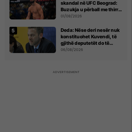
skandal në UFC Beograd:
Buzukja u përball me thirrje
anti-shqiptare nga
01/08/2026
tribunat
Deda: Nëse deri nesër nuk
konstituohet Kuvendi, të
gjithë deputetët do të
bëjnë shkelje të rëndë
06/08/2026
kushtetuese