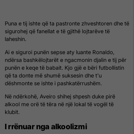
Puna e tij ishte që ta pastronte zhveshtoren dhe të
sigurohej që fanellat e të gjithë lojtarëve të
laheshin.
Ai e siguroi punën sepse aty luante Ronaldo,
ndërsa bashkëlojtarët e ngacmonin djalin e tij për
punën e keqe të babait. Kjo gjë e bëri futbollistin
që ta donte më shumë suksesin dhe t'u
dëshmonte se ishte i pashkatërrushëm.
Në ndërkohë, Aveiro shihej shpesh duke pirë
alkool me orë të tëra në një lokal të vogël të
klubit.
I rrënuar nga alkoolizmi