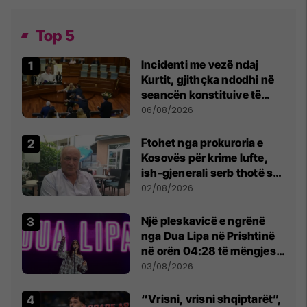
Top 5
Incidenti me vezë ndaj
Kurtit, gjithçka ndodhi në
seancën konstituive të
Kuvendit
06/08/2026
Ftohet nga prokuroria e
Kosovës për krime lufte,
ish-gjenerali serb thotë se
dikush e tradhtoi në
02/08/2026
Beograd
Një pleskavicë e ngrënë
nga Dua Lipa në Prishtinë
në orën 04:28 të mëngjesit
- dhe bota digjitale serbe
03/08/2026
shpall gjendjen e luftës
“Vrisni, vrisni shqiptarët”,