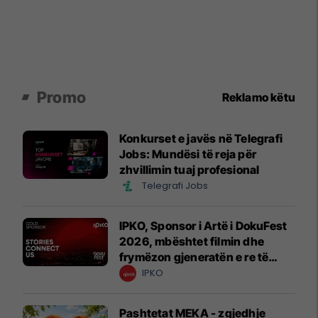
Promo
Reklamo këtu
Konkurset e javës në Telegrafi
Jobs: Mundësi të reja për
zhvillimin tuaj profesional
Telegrafi Jobs
IPKO, Sponsor i Artë i DokuFest
2026, mbështet filmin dhe
frymëzon gjeneratën e re të
krijuesve
IPKO
Pashtetat MEKA - zgjedhje