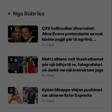
Nga Rubrika
Çifti hollivudian divorcohet:
Alice Evans pretendonte se nuk
kishte asgjë për të ngrënë,
ndërsa burri i saj bleu orë Rolex
Po Flitet
Matt LeBlanc nxit thashethemet
për një lidhje të re, fotografohet
në darkë me një instruktore joge
Po Flitet
Kylian Mbappe shijon pushimet
me aktoren Ester Exposito
Po Flitet