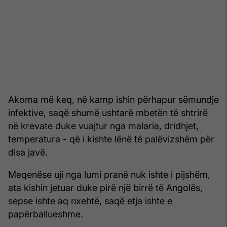
Akoma më keq, në kamp ishin përhapur sëmundje
infektive, saqë shumë ushtarë mbetën të shtrirë
në krevate duke vuajtur nga malaria, dridhjet,
temperatura - që i kishte lënë të palëvizshëm për
disa javë.
Meqenëse uji nga lumi pranë nuk ishte i pijshëm,
ata kishin jetuar duke pirë një birrë të Angolës,
sepse ishte aq nxehtë, saqë etja ishte e
papërballueshme.