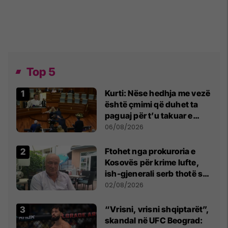
Top 5
Kurti: Nëse hedhja me vezë
është çmimi që duhet ta
paguaj për t’u takuar e
bashkëbiseduar jam i
06/08/2026
lumtur ta bëj këtë
Ftohet nga prokuroria e
Kosovës për krime lufte,
ish-gjenerali serb thotë se
dikush e tradhtoi në
02/08/2026
Beograd
“Vrisni, vrisni shqiptarët”,
skandal në UFC Beograd: