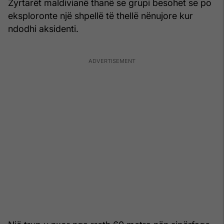
Zyrtarët maldivianë thanë se grupi besohet se po
eksploronte një shpellë të thellë nënujore kur
ndodhi aksidenti.