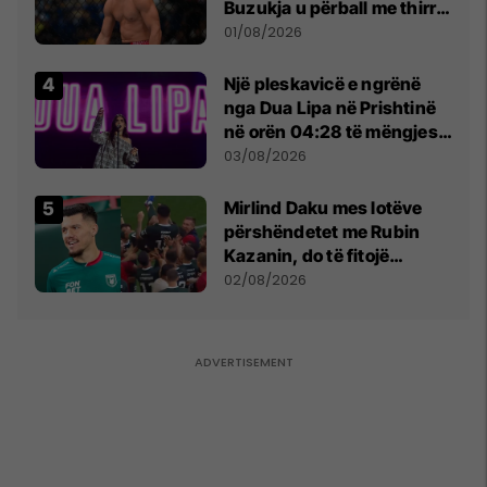
Buzukja u përball me thirrje
anti-shqiptare nga
01/08/2026
tribunat
Një pleskavicë e ngrënë
nga Dua Lipa në Prishtinë
në orën 04:28 të mëngjesit
- dhe bota digjitale serbe
03/08/2026
shpall gjendjen e luftës
Mirlind Daku mes lotëve
përshëndetet me Rubin
Kazanin, do të fitojë
miliona te Spartak Moska
02/08/2026