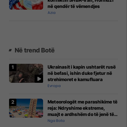
në qendër të vëmendjes
Azia
Në trend Botë
Ukrainasit i kapin ushtarët rusë
në befasi, ishin duke fjetur në
strehimoret e kamufluara
Evropa
Meteorologët me parashikime të
reja: Ndryshime ekstreme,
muajt e ardhshëm do të jenë të
pazakontë
Nga Bota