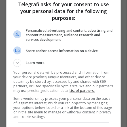
Telegrafi asks for your consent to use
Maldive
Shpella
your personal data for the following
purposes:
Personalised advertising and content, advertising and
content measurement, audience research and
services development
Store and/or access information on a device
Learn more
Your personal data will be processed and information from
your device (cookies, unique identifiers, and other device
data) may be stored by, accessed by and shared with 369
partners, or used specifically by this site. We and our partners
may use precise geolocation data.
List of partners.
Some vendors may process your personal data on the basis
of legitimate interest, which you can object to by managing
your options below. Look for a link at the bottom of this page
or in the site menu to manage or withdraw consent in privacy
and cookie settings.