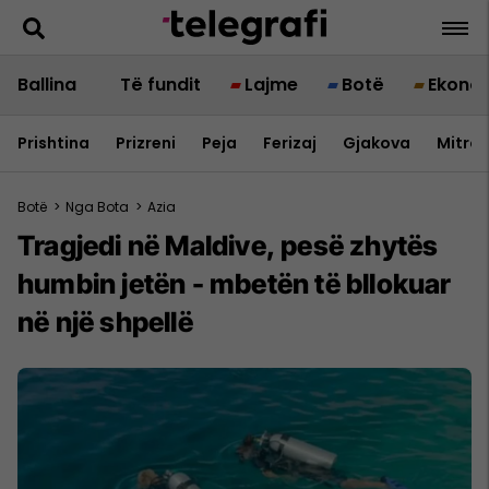
Ballina
Të fundit
Lajme
Botë
Ekono
Prishtina
Prizreni
Peja
Ferizaj
Gjakova
Mitrov
Botë
>
Nga Bota
>
Azia
Tragjedi në Maldive, pesë zhytës
humbin jetën - mbetën të bllokuar
në një shpellë