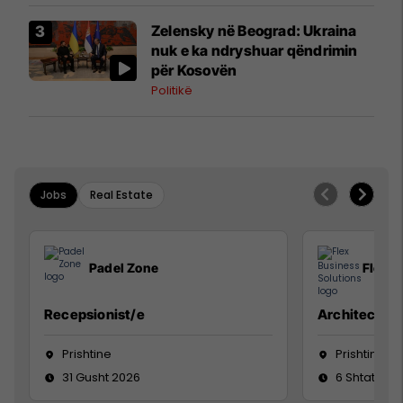
Zelensky në Beograd: Ukraina
nuk e ka ndryshuar qëndrimin
për Kosovën
Politikë
Jobs
Real Estate
Padel Zone
Flex B
Recepsionist/e
Architect
Prishtine
Prishtinë
31 Gusht 2026
6 Shtator 2