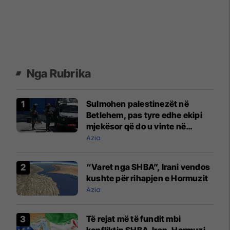
Nga Rubrika
Sulmohen palestinezët në
Betlehem, pas tyre edhe ekipi
mjekësor që do u vinte në
ndihmë
Azia
“Varet nga SHBA”, Irani vendos
kushte për rihapjen e Hormuzit
Azia
Të rejat më të fundit mbi
konfliktin SHBA-Iran, Hormuzi