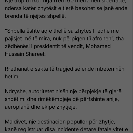
Një trup u nxor nga rreth 60 metra nën sipërfaqe,
ndërsa katër zhytësit e tjerë besohet se janë ende
brenda të njëjtës shpellë.
“Shpella është aq e thellë sa zhytësit, edhe me
pajisjet më të mira, nuk përpiqen t’i afrohen”, tha
zëdhënësi i presidentit të vendit, Mohamed
Hussain Shareef.
Rrethanat e sakta të tragjedisë ende mbeten nën
hetim.
Ndryshe, autoritetet nisën një përpjekje të gjerë
shpëtimi dhe rimëkëmbjeje që përfshinte anije,
aeroplanë dhe ekipe zhytjeje.
Maldivet, një destinacion popullor për zhytje,
kanë regjistruar disa incidente detare fatale vitet e