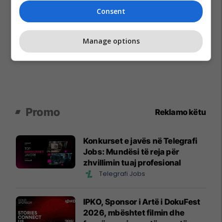
Consent
Manage options
Promo
Reklamo këtu
Konkurset e javës në Telegrafi
Jobs: Mundësi të reja për
zhvillimin tuaj profesional
Telegrafi Jobs
IPKO, Sponsor i Artë i DokuFest
2026, mbështet filmin dhe