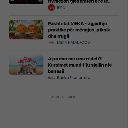
frymëzon gjeneratën e re të
krijuesve
IPKO
Pashtetat MEKA - zgjedhje
praktike për mëngjes, piknik
dhe rrugë
MEKA HALAL FOOD
A po don me rrnu n’deti?
Kursimet mund t’ju sjellin një
banesë
Banka Ekonomike