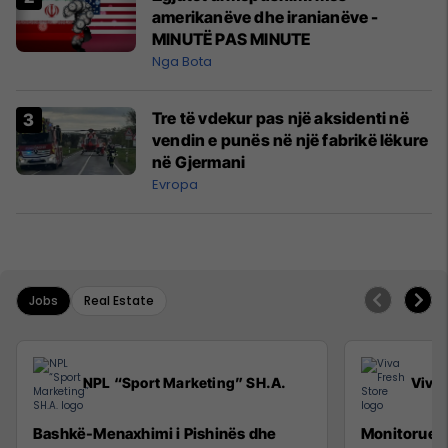
amerikanëve dhe iranianëve -
MINUTË PAS MINUTE
Nga Bota
Tre të vdekur pas një aksidenti në
vendin e punës në një fabrikë lëkure
në Gjermani
Evropa
Jobs
Real Estate
NPL “Sport Marketing” SH.A.
Viva 
Bashkë-Menaxhimi i Pishinës dhe
Monitorues