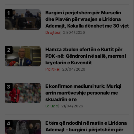
Burgim i përjetshëm për Murselin
dhe Plavën për vrasjen e Liridona
Ademajt, Kokalla dënohet me 30 vjet
Drejtësi
21/04/2026
Hamza zbulon ofertën e Kurtit për
PDK-në: Qëndroni në sallë, merreni
kryetarin e Kuvendit
Politikë
20/04/2026
E konfirmon mediumi turk: Muriqi
arrin marrëveshje personale me
skuadrën e re
La Liga
21/04/2026
E tëra që ndodhi në rastin e Liridona
Ademajt - burgim i përjetshëm për