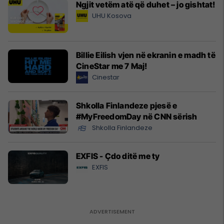
Ngjit vetëm atë që duhet – jo gishtat!
UHU Kosova
Billie Eilish vjen në ekranin e madh të
CineStar me 7 Maj!
Cinestar
Shkolla Finlandeze pjesë e
#MyFreedomDay në CNN sërish
Shkolla Finlandeze
EXFIS - Çdo ditë me ty
EXFIS