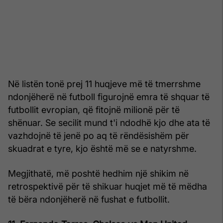
Në listën tonë prej 11 huqjeve më të tmerrshme
ndonjëherë në futboll figurojnë emra të shquar të
futbollit evropian, që fitojnë milionë për të
shënuar. Se secilit mund t'i ndodhë kjo dhe ata të
vazhdojnë të jenë po aq të rëndësishëm për
skuadrat e tyre, kjo është më se e natyrshme.
Megjithatë, më poshtë hedhim një shikim në
retrospektivë për të shikuar huqjet më të mëdha
të bëra ndonjëherë në fushat e futbollit.