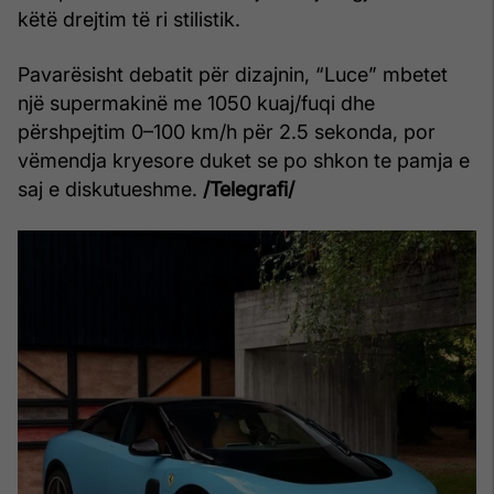
këtë drejtim të ri stilistik.
Pavarësisht debatit për dizajnin, “Luce” mbetet
një supermakinë me 1050 kuaj/fuqi dhe
përshpejtim 0–100 km/h për 2.5 sekonda, por
vëmendja kryesore duket se po shkon te pamja e
saj e diskutueshme.
/Telegrafi/