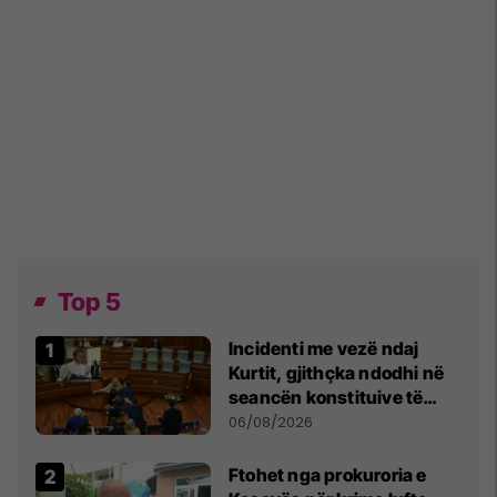
Top 5
Incidenti me vezë ndaj
Kurtit, gjithçka ndodhi në
seancën konstituive të
Kuvendit
06/08/2026
Ftohet nga prokuroria e