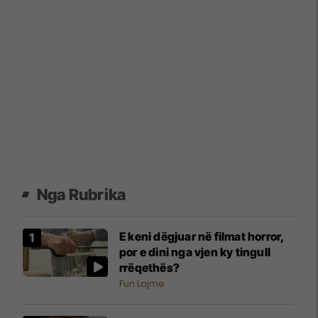
Nga Rubrika
E keni dëgjuar në filmat horror,
por e dini nga vjen ky tingull
rrëqethës?
Fun Lajme