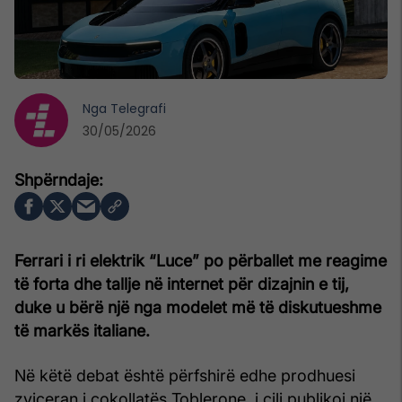
Nga
Telegrafi
30/05/2026
Ferrari i ri elektrik “Luce” po përballet me reagime
të forta dhe tallje në internet për dizajnin e tij,
duke u bërë një nga modelet më të diskutueshme
të markës italiane.
Në këtë debat është përfshirë edhe prodhuesi
zviceran i çokollatës Toblerone, i cili publikoi një