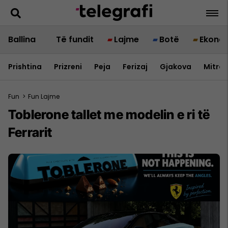
Ballina
Të fundit
Lajme
Botë
Ekono
Prishtina
Prizreni
Peja
Ferizaj
Gjakova
Mitrov
Fun
>
Fun Lajme
Toblerone tallet me modelin e ri të
Ferrarit