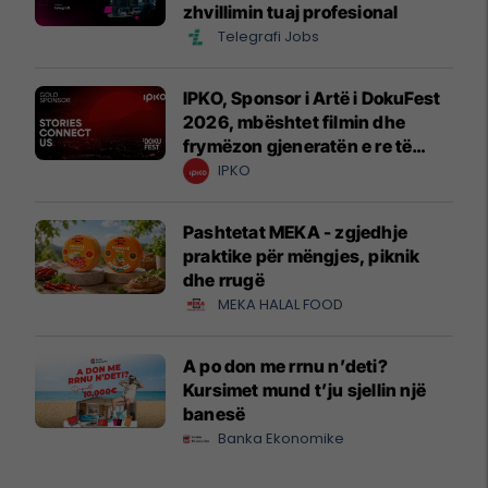
zhvillimin tuaj profesional
Telegrafi Jobs
IPKO, Sponsor i Artë i DokuFest
2026, mbështet filmin dhe
frymëzon gjeneratën e re të
krijuesve
IPKO
Pashtetat MEKA - zgjedhje
praktike për mëngjes, piknik
dhe rrugë
MEKA HALAL FOOD
A po don me rrnu n’deti?
Kursimet mund t’ju sjellin një
banesë
Banka Ekonomike