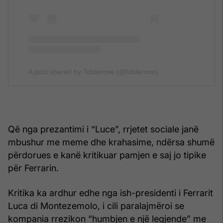
A post shared by Toblerone (@toblerone)
Që nga prezantimi i “Luce”, rrjetet sociale janë
mbushur me meme dhe krahasime, ndërsa shumë
përdorues e kanë kritikuar pamjen e saj jo tipike
për Ferrarin.
Kritika ka ardhur edhe nga ish-presidenti i Ferrarit
Luca di Montezemolo, i cili paralajmëroi se
kompania rrezikon “humbjen e një legjende” me