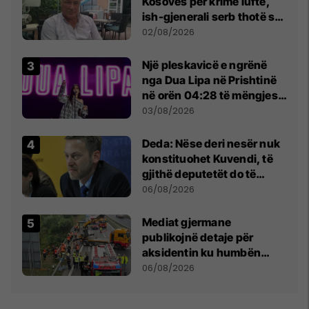
Kosovës për krime lufte,
ish-gjenerali serb thotë se
dikush e tradhtoi në
02/08/2026
Beograd
Një pleskavicë e ngrënë
nga Dua Lipa në Prishtinë
në orën 04:28 të mëngjesit
- dhe bota digjitale serbe
03/08/2026
shpall gjendjen e luftës
Deda: Nëse deri nesër nuk
konstituohet Kuvendi, të
gjithë deputetët do të
bëjnë shkelje të rëndë
06/08/2026
kushtetuese
Mediat gjermane
publikojnë detaje për
aksidentin ku humbën
jetën tre mërgimtarë nga
06/08/2026
Komogllava e Ferizajt