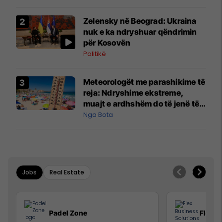
Zelensky në Beograd: Ukraina
nuk e ka ndryshuar qëndrimin
për Kosovën
Politikë
Meteorologët me parashikime të
reja: Ndryshime ekstreme,
muajt e ardhshëm do të jenë të
pazakontë
Nga Bota
Jobs
Real Estate
Padel Zone
Flex B