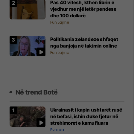
Pas 40 vitesh, kthen librin e
vjedhur me një letër pendese
dhe 100 dollarë
Fun Lajme
Politikania zelandeze shfaqet
nga banjoja në takimin online
Fun Lajme
Në trend Botë
Ukrainasit i kapin ushtarët rusë
në befasi, ishin duke fjetur në
strehimoret e kamufluara
Evropa