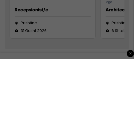
Recepsionist/e
Architect
Prishtine
Prishtinë
31 Gusht 2026
6 Shtator 2
×