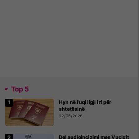
Top 5
Hyn në fuqi ligji i ri për
shtetësinë
22/05/2026
Del audioincizimi mes Vuçiqit