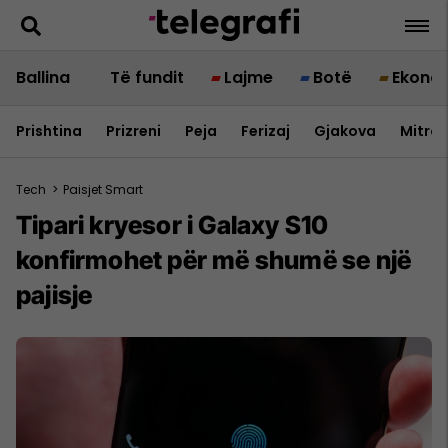
Ballina
Të fundit
Lajme
Botë
Ekono
Prishtina
Prizreni
Peja
Ferizaj
Gjakova
Mitrov
Tech
>
Paisjet Smart
Tipari kryesor i Galaxy S10
konfirmohet për më shumë se një
pajisje