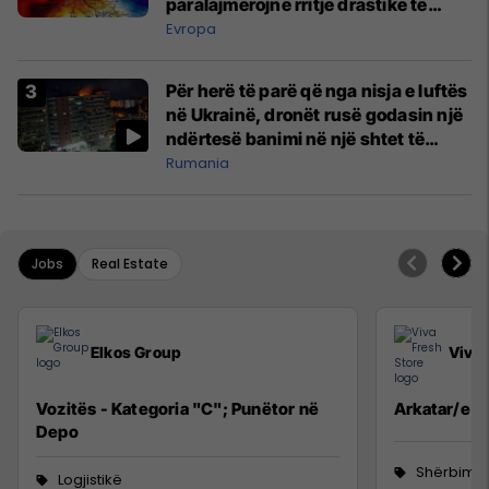
paralajmërojnë rritje drastike të
temperaturave
Evropa
Për herë të parë që nga nisja e luftës
në Ukrainë, dronët rusë godasin një
ndërtesë banimi në një shtet të
NATO-s
Rumania
Jobs
Real Estate
Elkos Group
Viva 
Vozitës - Kategoria "C"; Punëtor në
Arkatar/e
Depo
Shërbime 
Logjistikë