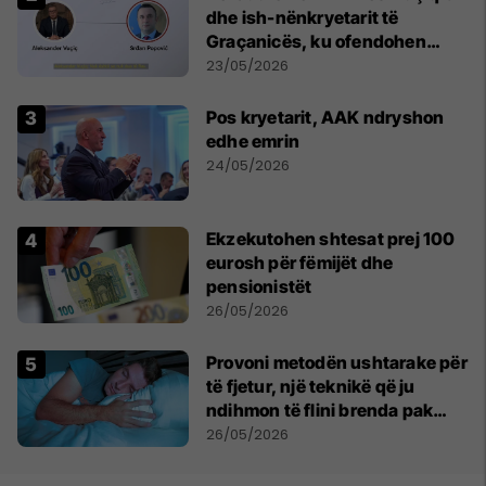
dhe ish-nënkryetarit të
Graçanicës, ku ofendohen
krerë të Kishës Ortodokse
23/05/2026
Serbe
Pos kryetarit, AAK ndryshon
edhe emrin
24/05/2026
Ekzekutohen shtesat prej 100
eurosh për fëmijët dhe
pensionistët
26/05/2026
Provoni metodën ushtarake për
të fjetur, një teknikë që ju
ndihmon të flini brenda pak
minutash
26/05/2026