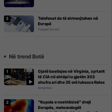
Telefonat do të shtrenjtohen në
Evropë
Paisjet Smart
Në trend Botë
Gjatë bastisjes në Virginia, zyrtarit
të CIA në shtëpi iu gjetën 303
shufra ari dhe 35 orë luksoze Rolex
Amerika
"Kupola e nxehtësisë" drejt
Evropës, meteorologët