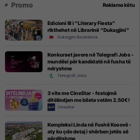
Promo
Reklamo këtu
Edicioni III i “Literary Fiesta”
rikthehet në Librarinë “Dukagjini”
Dukagjini Bookstore
Konkurset javore në Telegrafi Jobs -
mundësi për kandidatë në fusha të
ndryshme
Telegrafi Jobs
3 vite me CineStar - festojmë
ditëlindjen me bileta vetëm 2.50€!
Cinestar
Kompleksi Linda në Fushë Kosovë -
aty ku çdo detaj i shërben jetës së
përditshme