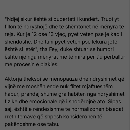
"Ndjej sikur është si puberteti i kundërt. Trupi yt
fillon të ndryshojë dhe të shëmtohet në mënyra të
reja. Kur je 12 ose 13 vjeç, pyet veten pse je kaq i
shëndoshë. Dhe tani pyet veten pse lëkura jote
është si letër", tha Fey, duke shtuar se humori
është një nga mënyrat më të mira për t'u përballur
me procesin e plakjes.
Aktorja theksoi se menopauza dhe ndryshimet që
vijnë me moshën ende nuk flitet mjaftueshëm
hapur, prandaj shumë gra habiten nga ndryshimet
fizike dhe emocionale që i shoqërojnë ato. Sipas
saj, është e rëndësishme të normalizohen bisedat
rreth temave që shpesh konsiderohen të
pakëndshme ose tabu.