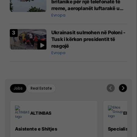
britanike për një telefonatë të
rreme, aeroplanët luftarakë u
ngritën në ajër për të
Evropa
interceptuar fluturaken e Qatar
Airways që po shkonte drejt
Ukrainasit sulmohen në Poloni -
Mançesterit
Tusk i kërkon presidentit të
reagojë
Evropa
Jobs
Real Estate
ALTINBAS
Elkos
Asistente e Shitjes
Specialist Mi