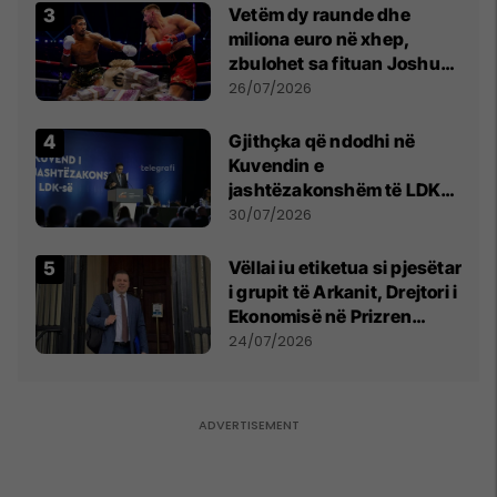
Vetëm dy raunde dhe
miliona euro në xhep,
zbulohet sa fituan Joshua
e Prenga
26/07/2026
Gjithçka që ndodhi në
Kuvendin e
jashtëzakonshëm të LDK-
së
30/07/2026
Vëllai iu etiketua si pjesëtar
i grupit të Arkanit, Drejtori i
Ekonomisë në Prizren
mohon pretendimet
24/07/2026