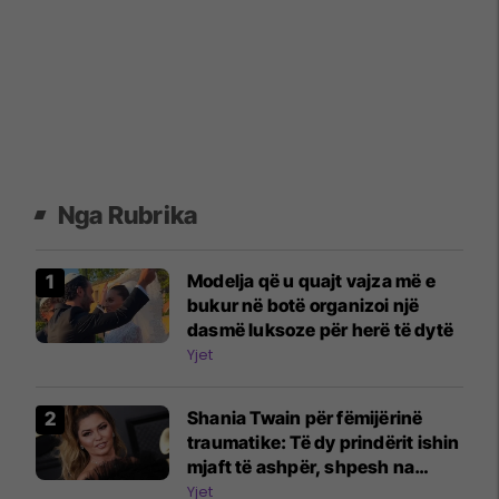
Nga Rubrika
Modelja që u quajt vajza më e
bukur në botë organizoi një
dasmë luksoze për herë të dytë
Yjet
Shania Twain për fëmijërinë
traumatike: Të dy prindërit ishin
mjaft të ashpër, shpesh na
rrihnin
Yjet