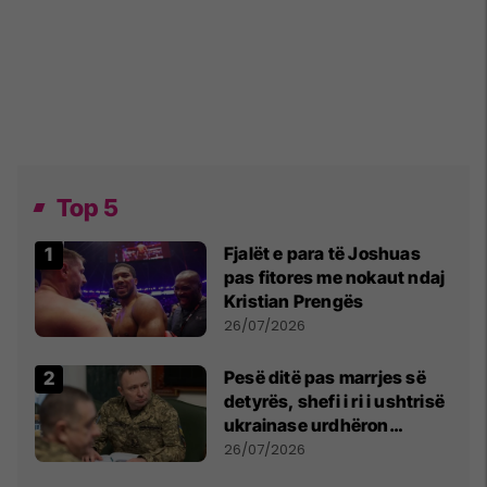
Top 5
Fjalët e para të Joshuas
pas fitores me nokaut ndaj
Kristian Prengës
26/07/2026
Pesë ditë pas marrjes së
detyrës, shefi i ri i ushtrisë
ukrainase urdhëron
kontroll të madh
26/07/2026