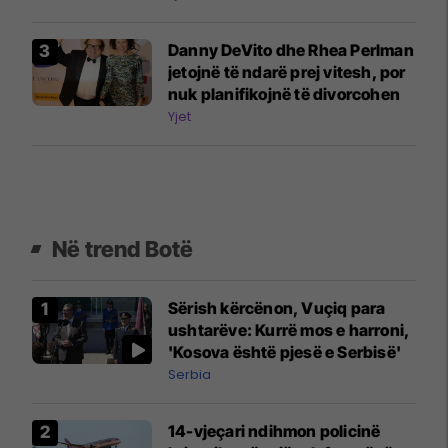
Danny DeVito dhe Rhea Perlman
jetojnë të ndarë prej vitesh, por
nuk planifikojnë të divorcohen
Yjet
Në trend Botë
Sërish kërcënon, Vuçiq para
ushtarëve: Kurrë mos e harroni,
'Kosova është pjesë e Serbisë'
Serbia
14-vjeçari ndihmon policinë