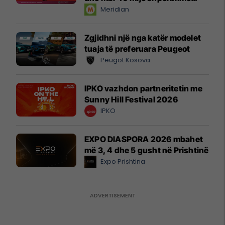
instant!
Meridian
Zgjidhni një nga katër modelet
tuaja të preferuara Peugeot
Peugot Kosova
IPKO vazhdon partneritetin me
Sunny Hill Festival 2026
IPKO
EXPO DIASPORA 2026 mbahet
më 3, 4 dhe 5 gusht në Prishtinë
Expo Prishtina