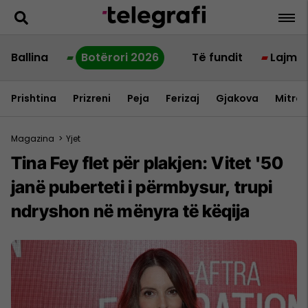
Ballina
Botërori 2026
Të fundit
Lajme
Prishtina
Prizreni
Peja
Ferizaj
Gjakova
Mitrov
Magazina
>
Yjet
Tina Fey flet për plakjen: Vitet '50
janë puberteti i përmbysur, trupi
ndryshon në mënyra të këqija