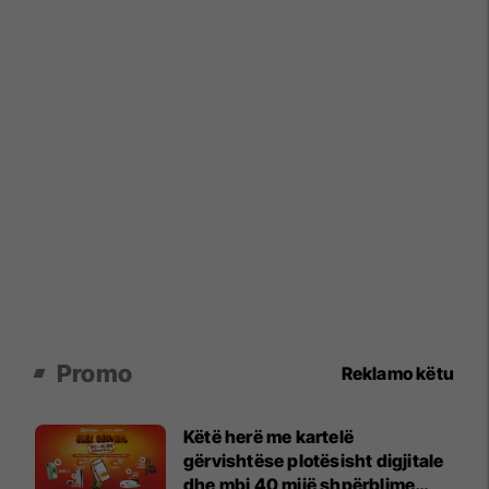
Promo
Reklamo këtu
Këtë herë me kartelë
gërvishtëse plotësisht digjitale
dhe mbi 40 mijë shpërblime