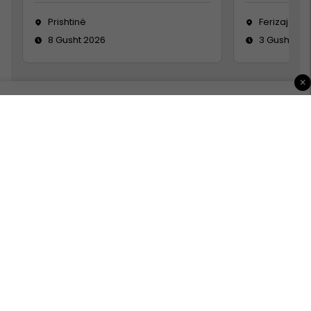
Prishtinë
Ferizaj
8 Gusht 2026
3 Gusht 20
×