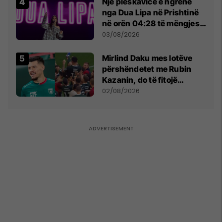
Një pleskavicë e ngrënë
nga Dua Lipa në Prishtinë
në orën 04:28 të mëngjesit
- dhe bota digjitale serbe
03/08/2026
shpall gjendjen e luftës
Mirlind Daku mes lotëve
përshëndetet me Rubin
Kazanin, do të fitojë
miliona te Spartak Moska
02/08/2026