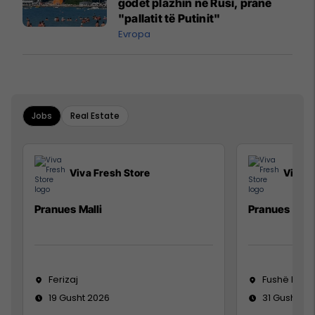
godet plazhin në Rusi, pranë
"pallatit të Putinit"
Evropa
Jobs
Real Estate
Viva Fresh Store
Viva F
Pranues Malli
Pranues mall
Ferizaj
Fushë Koso
19 Gusht 2026
31 Gusht 20