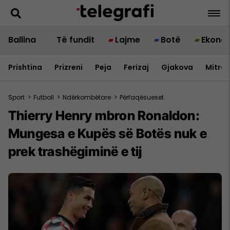
Ballina
Të fundit
Lajme
Botë
Ekono
Prishtina
Prizreni
Peja
Ferizaj
Gjakova
Mitrov
Sport
>
Futboll
>
Ndërkombëtare
>
Përfaqësueset
Thierry Henry mbron Ronaldon:
Mungesa e Kupës së Botës nuk e
prek trashëgiminë e tij