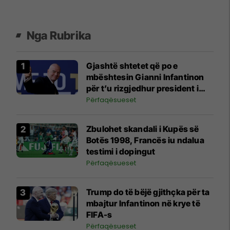
Nga Rubrika
Gjashtë shtetet që po e
mbështesin Gianni Infantinon
për t’u rizgjedhur president i
FIFA-s
Përfaqësueset
Zbulohet skandali i Kupës së
Botës 1998, Francës iu ndalua
testimi i dopingut
Përfaqësueset
Trump do të bëjë gjithçka për ta
mbajtur Infantinon në krye të
FIFA-s
Përfaqësueset