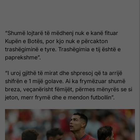
“Shumë lojtarë të mëdhenj nuk e kanë fituar
Kupën e Botës, por kjo nuk e përcakton
trashëgiminë e tyre. Trashëgimia e tij është e
paprekshme”.
“I uroj gjithë të mirat dhe shpresoj që ta arrijë
shifrën e 1 mijë golave. Ai ka frymëzuar shumë
breza, veçanërisht fëmijët, përmes mënyrës se si
jeton, merr frymë dhe e mendon futbollin”.