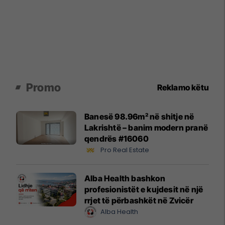
Promo
Reklamo këtu
Banesë 98.96m² në shitje në
Lakrishtë – banim modern pranë
qendrës #16060
Pro Real Estate
Alba Health bashkon
profesionistët e kujdesit në një
rrjet të përbashkët në Zvicër
Alba Health