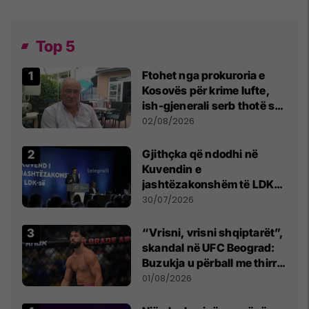
Top 5
Ftohet nga prokuroria e
Kosovës për krime lufte,
ish-gjenerali serb thotë se
dikush e tradhtoi në
02/08/2026
Beograd
Gjithçka që ndodhi në
Kuvendin e
jashtëzakonshëm të LDK-
së
30/07/2026
“Vrisni, vrisni shqiptarët”,
skandal në UFC Beograd:
Buzukja u përball me thirrje
anti-shqiptare nga
01/08/2026
tribunat