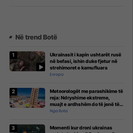
Në trend Botë
Ukrainasit i kapin ushtarët rusë
në befasi, ishin duke fjetur në
strehimoret e kamufluara
Evropa
Meteorologët me parashikime të
reja: Ndryshime ekstreme,
muajt e ardhshëm do të jenë të
pazakontë
Nga Bota
Momenti kur droni ukrainas