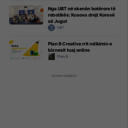
Nga UBT në skenën botërore të
robotikës: Kosova drejt Koresë
së Jugut
UBT
Plan B Creative rrit ndikimin e
biznesit tuaj online
Plan B