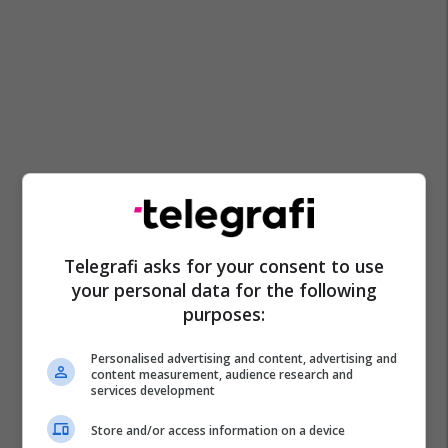
Telegrafi asks for your consent to use
your personal data for the following
purposes:
Thierry Henry
Kombëtarja E Portugalisë
Personalised advertising and content, advertising and
Kampionati Botëror 2026
Cristiano Ronaldo
content measurement, audience research and
services development
Store and/or access information on a device