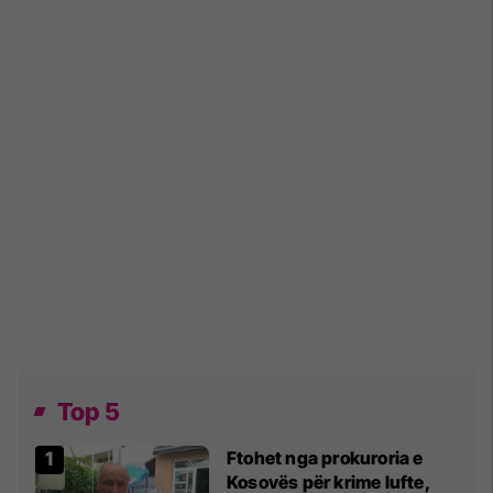
Top 5
Ftohet nga prokuroria e
Kosovës për krime lufte,