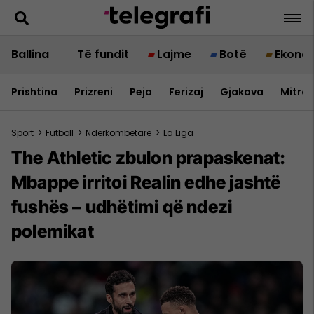
Ballina
Të fundit
Lajme
Botë
Ekono
Prishtina
Prizreni
Peja
Ferizaj
Gjakova
Mitrov
Sport
>
Futboll
>
Ndërkombëtare
>
La Liga
The Athletic zbulon prapaskenat:
Mbappe irritoi Realin edhe jashtë
fushës – udhëtimi që ndezi
polemikat