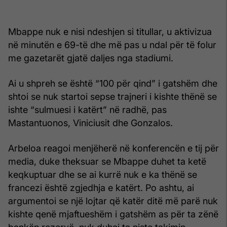
Mbappe nuk e nisi ndeshjen si titullar, u aktivizua
në minutën e 69-të dhe më pas u ndal për të folur
me gazetarët gjatë daljes nga stadiumi.
Ai u shpreh se është “100 për qind” i gatshëm dhe
shtoi se nuk startoi sepse trajneri i kishte thënë se
ishte “sulmuesi i katërt” në radhë, pas
Mastantuonos, Viniciusit dhe Gonzalos.
Arbeloa reagoi menjëherë në konferencën e tij për
media, duke theksuar se Mbappe duhet ta ketë
keqkuptuar dhe se ai kurrë nuk e ka thënë se
francezi është zgjedhja e katërt. Po ashtu, ai
argumentoi se një lojtar që katër ditë më parë nuk
kishte qenë mjaftueshëm i gatshëm as për ta zënë