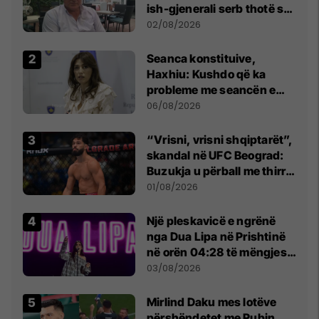
ish-gjenerali serb thotë se
dikush e tradhtoi në
02/08/2026
Beograd
Seanca konstituive,
Haxhiu: Kushdo që ka
probleme me seancën e
sotme e ftoj t’i drejtohet
06/08/2026
Kushtetueses
“Vrisni, vrisni shqiptarët”,
skandal në UFC Beograd:
Buzukja u përball me thirrje
anti-shqiptare nga
01/08/2026
tribunat
Një pleskavicë e ngrënë
nga Dua Lipa në Prishtinë
në orën 04:28 të mëngjesit
- dhe bota digjitale serbe
03/08/2026
shpall gjendjen e luftës
Mirlind Daku mes lotëve
përshëndetet me Rubin