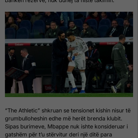
bankën rezervë, nuk duhej ta niste takimin.
“The Athletic” shkruan se tensionet kishin nisur të
grumbulloheshin edhe më herët brenda klubit.
Sipas burimeve, Mbappe nuk ishte konsideruar i
gatshëm për t’u stërvitur deri një ditë para