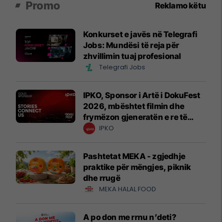
Promo
Reklamo këtu
Konkurset e javës në Telegrafi
Jobs: Mundësi të reja për
zhvillimin tuaj profesional
Telegrafi Jobs
IPKO, Sponsor i Artë i DokuFest
2026, mbështet filmin dhe
frymëzon gjeneratën e re të
krijuesve
IPKO
Pashtetat MEKA - zgjedhje
praktike për mëngjes, piknik
dhe rrugë
MEKA HALAL FOOD
A po don me rrnu n’deti?