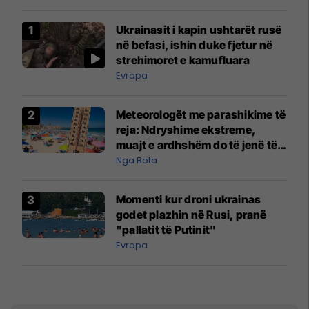
Ukrainasit i kapin ushtarët rusë
në befasi, ishin duke fjetur në
strehimoret e kamufluara
Evropa
Meteorologët me parashikime të
reja: Ndryshime ekstreme,
muajt e ardhshëm do të jenë të
pazakontë
Nga Bota
Momenti kur droni ukrainas
godet plazhin në Rusi, pranë
"pallatit të Putinit"
Evropa