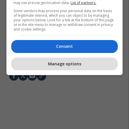
may use precise geolocation data.
List of partners.
Some vendors may process your personal data on the basis
of legitimate interest, which you can object to by managing
your options below. Look for a link at the bottom of this page
or in the site menu to manage or withdraw consent in privacy
and cookie settings.
Consent
Kylian Mbappe
Alvaro Arbeloa
Real Madrid
Manage options