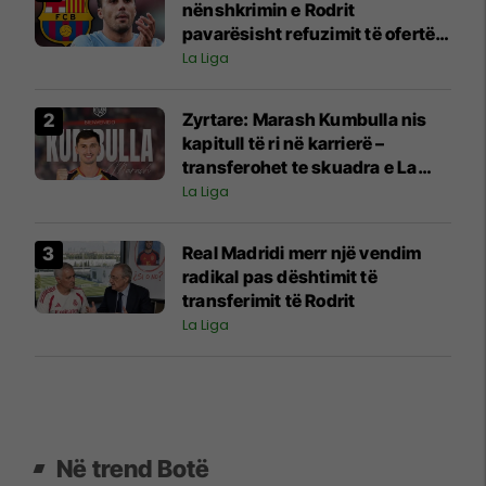
nënshkrimin e Rodrit
pavarësisht refuzimit të ofertës
fillestare nga Manr City
La Liga
Zyrtare: Marash Kumbulla nis
kapitull të ri në karrierë –
transferohet te skuadra e La
Ligas
La Liga
Real Madridi merr një vendim
radikal pas dështimit të
transferimit të Rodrit
La Liga
Në trend Botë