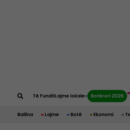
Të Fundit
Lajme lokale
Botërori 2026
Ballina
Lajme
Botë
Ekonomi
T