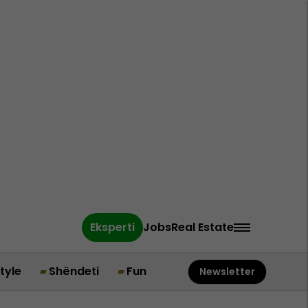
Eksperti
Jobs
Real Estate
style
Shëndeti
Fun
Newsletter