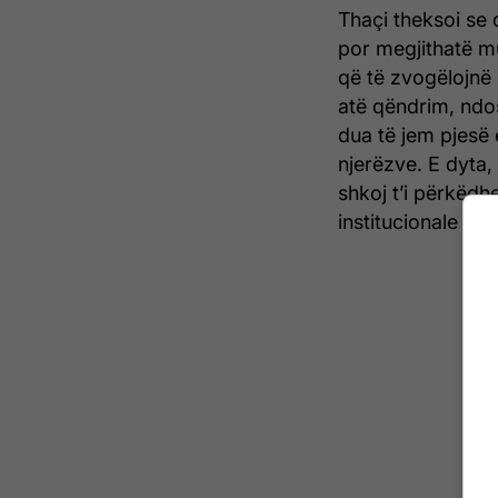
Thaçi theksoi se 
por megjithatë mu
që të zvogëlojnë 
atë qëndrim, ndos
dua të jem pjesë 
njerëzve. E dyta
shkoj t’i përkëdhe
institucionale si 