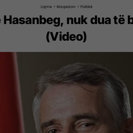
Lajme
>
Maqedoni
>
Politikë
 Hasanbeg, nuk dua të b
(Video)