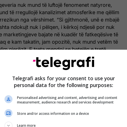
qeveria nuk mund të luftojë fenomenet natyrore,
nd të rregullojë kanalizimet atmosferike me qëllim
rrezikun nga vërshimet. “Si gjithmonë, unë e mbajë
hta ndokujt nuk i pëlqen, i kërkoj ndjesë por nuk
e marketingjeve bajate në kuadër të fatkeqësive të
, aq e kam takatin, jam opozitë, nuk mund vetëm të
lim njerëzit. E treta mendoj se betejën e tretë
parti politike jemi duke e bërë.
Telegrafi asks for your consent to use your
personal data for the following purposes:
Personalised advertising and content, advertising and content
measurement, audience research and services development
Store and/or access information on a device
Learn more