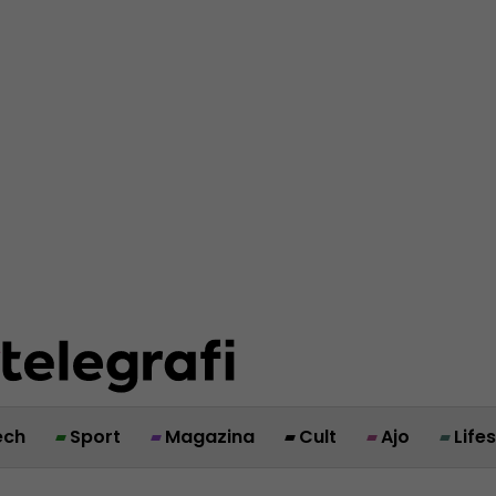
ech
Sport
Magazina
Cult
Ajo
Life