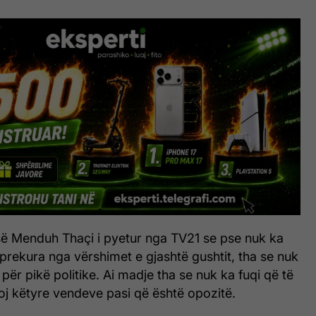
së Menduh Thaçi i pyetur nga TV21 se pse nuk ka
 prekura nga vërshimet e gjashtë gushtit, tha se nuk
 për pikë politike. Ai madje tha se nuk ka fuqi që të
moj këtyre vendeve pasi që është opozitë.