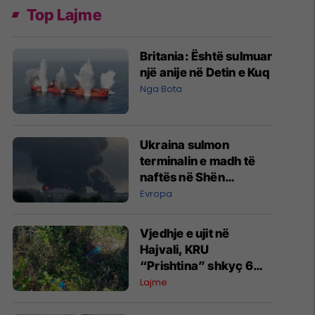
Top Lajme
Britania: Është sulmuar
një anije në Detin e Kuq
Nga Bota
Ukraina sulmon
terminalin e madh të
naftës në Shën
Petersburg të Rusisë
Evropa
Vjedhje e ujit në
Hajvali, KRU
“Prishtina” shkyç 6
lidhje ilegale - rastet
Lajme
dërgohen në Prokurori