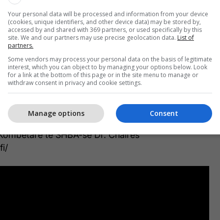
Your personal data will be processed and information from your device
(cookies, unique identifiers, and other device data) may be stored by,
accessed by and shared with 369 partners, or used specifically by this
site. We and our partners may use precise geolocation data.
List of
partners.
Some vendors may process your personal data on the basis of legitimate
interest, which you can object to by managing your options below. Look
nga këto shqiptarë që janë në qeverisje të bëjnë
for a link at the bottom of this page or in the site menu to manage or
withdraw consent in privacy and cookie settings.
e t’i parandalojnë fenomenet natyrore, megjithatë
imit atmosferik është një çështje shumë e
ryetari i PDSH Menduh Thaçi Të gjitha këto Thaçi i
Manage options
Consent
imi me drejtorin e lartë të çështjeve Evropianë nga
së Kombëtare të SHBA-së Dr. Chalres
i/