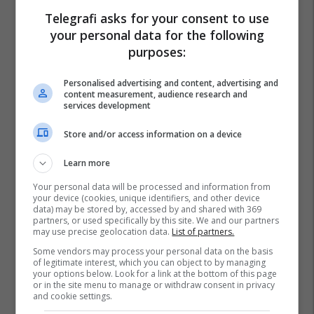
Telegrafi asks for your consent to use
Tesla
Tesla Model S
Tesla Model X
your personal data for the following
purposes:
Personalised advertising and content, advertising and
content measurement, audience research and
services development
Store and/or access information on a device
Learn more
Your personal data will be processed and information from
your device (cookies, unique identifiers, and other device
data) may be stored by, accessed by and shared with 369
partners, or used specifically by this site. We and our partners
may use precise geolocation data.
List of partners.
Some vendors may process your personal data on the basis
of legitimate interest, which you can object to by managing
your options below. Look for a link at the bottom of this page
or in the site menu to manage or withdraw consent in privacy
and cookie settings.