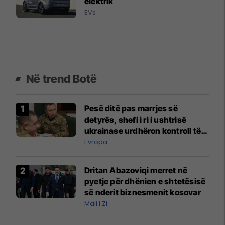
elektrik
EVs
Në trend Botë
Pesë ditë pas marrjes së
detyrës, shefi i ri i ushtrisë
ukrainase urdhëron kontroll të
madh
Evropa
Dritan Abazoviqi merret në
pyetje për dhënien e shtetësisë
së nderit biznesmenit kosovar
Mali i Zi