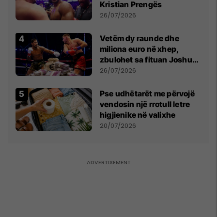
Kristian Prengës
26/07/2026
Vetëm dy raunde dhe
miliona euro në xhep,
zbulohet sa fituan Joshua
e Prenga
26/07/2026
Pse udhëtarët me përvojë
vendosin një rrotull letre
higjienike në valixhe
20/07/2026