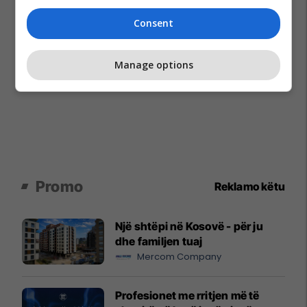
Consent
Manage options
Promo
Reklamo këtu
Një shtëpi në Kosovë - për ju
dhe familjen tuaj
Mercom Company
Profesionet me rritjen më të