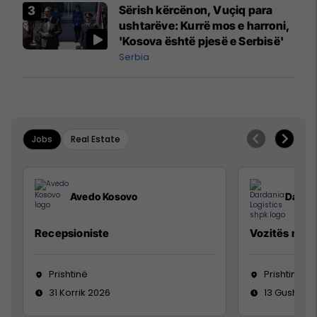
Sërish kërcënon, Vuçiq para
ushtarëve: Kurrë mos e harroni,
'Kosova është pjesë e Serbisë'
Serbia
Jobs
Real Estate
Avedo Kosovo
Dardan
Recepsioniste
Vozitës me K
Prishtinë
Prishtinë
31 Korrik 2026
13 Gusht 20