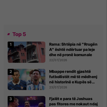
Top 5
Rama: Shtëpia në "Rrugën
A" është ndërtuar pa leje
dhe në pronë komunale
22/07/2026
Mbappe rendit gjashtë
futbollistët më të mëdhenj
në historinë e Kupës së
Botës, Messi mbetet i dyti
23/07/2026
Fjalët e para të Joshuas
pas fitores me nokaut ndaj