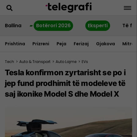
Ballina
Botërori 2026
Eksperti
Të fu
Prishtina
Prizreni
Peja
Ferizaj
Gjakova
Mitrov
Tech
>
Auto & Transport
>
Auto Lajme
>
EVs
Tesla konfirmon zyrtarisht se po i
jep fund prodhimit të modeleve të
saj ikonike Model S dhe Model X