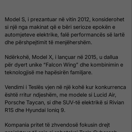
Model S, i prezantuar në vitin 2012, konsiderohet
si një nga makinat që e bëri serioze epokën e
automjeteve elektrike, falë performancës së lartë
dhe përshpejtimit të menjëhershëm.
Ndërkohë, Model X, i lançuar në 2015, u dallua
për dyert unike “Falcon Wing” dhe kombinimin e
teknologjisë me hapësirën familjare.
Vendimi i Teslës vjen në një kohë kur konkurrenca
është rritur ndjeshëm, me modele si Lucid Air,
Porsche Taycan, si dhe SUV-të elektrikë si Rivian
R1S dhe Hyundai Ioniq 9.
Kompania pritet të zhvendosë fokusin drejt