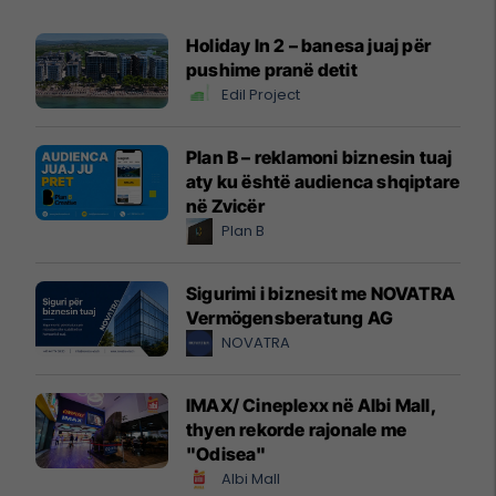
Holiday In 2 – banesa juaj për
pushime pranë detit
Edil Project
Plan B – reklamoni biznesin tuaj
aty ku është audienca shqiptare
në Zvicër
Plan B
Sigurimi i biznesit me NOVATRA
Vermögensberatung AG
NOVATRA
IMAX/ Cineplexx në Albi Mall,
thyen rekorde rajonale me
"Odisea"
Albi Mall