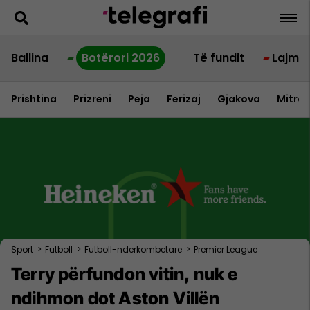
Ballina
Botërori 2026
Të fundit
Lajme
Prishtina
Prizreni
Peja
Ferizaj
Gjakova
Mitrov
Sport
>
Futboll
>
Futboll-nderkombetare
>
Premier League
Terry përfundon vitin, nuk e
ndihmon dot Aston Villën