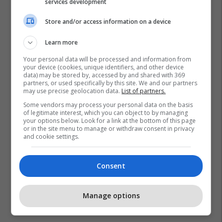
services development
Store and/or access information on a device
Learn more
Your personal data will be processed and information from
your device (cookies, unique identifiers, and other device
data) may be stored by, accessed by and shared with 369
partners, or used specifically by this site. We and our partners
may use precise geolocation data.
List of partners.
Aston Villa
John Terry
Championship
Some vendors may process your personal data on the basis
of legitimate interest, which you can object to by managing
your options below. Look for a link at the bottom of this page
or in the site menu to manage or withdraw consent in privacy
and cookie settings.
Consent
Manage options