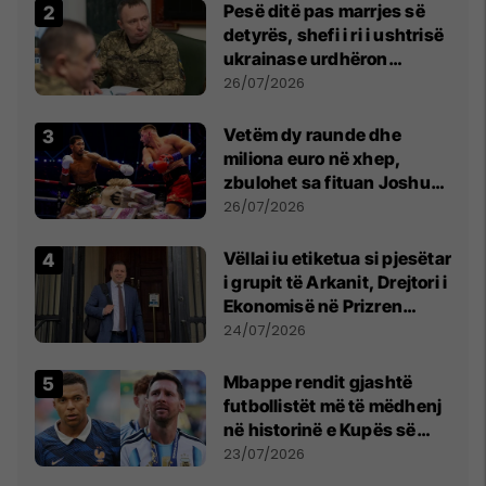
Pesë ditë pas marrjes së
detyrës, shefi i ri i ushtrisë
ukrainase urdhëron
kontroll të madh
26/07/2026
Vetëm dy raunde dhe
miliona euro në xhep,
zbulohet sa fituan Joshua
e Prenga
26/07/2026
Vëllai iu etiketua si pjesëtar
i grupit të Arkanit, Drejtori i
Ekonomisë në Prizren
mohon pretendimet
24/07/2026
Mbappe rendit gjashtë
futbollistët më të mëdhenj
në historinë e Kupës së
Botës, Messi mbetet i dyti
23/07/2026