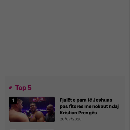
Top 5
Fjalët e para të Joshuas
pas fitores me nokaut ndaj
Kristian Prengës
26/07/2026