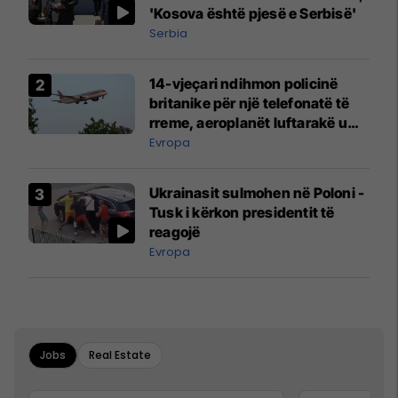
'Kosova është pjesë e Serbisë'
Serbia
14-vjeçari ndihmon policinë
britanike për një telefonatë të
rreme, aeroplanët luftarakë u
ngritën në ajër për të
Evropa
interceptuar fluturaken e Qatar
Airways që po shkonte drejt
Ukrainasit sulmohen në Poloni -
Mançesterit
Tusk i kërkon presidentit të
reagojë
Evropa
Jobs
Real Estate