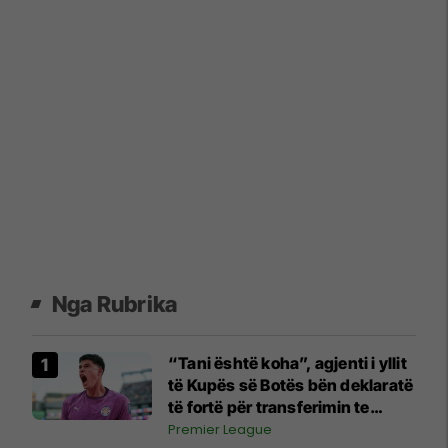
Nga Rubrika
“Tani është koha”, agjenti i yllit
të Kupës së Botës bën deklaratë
të fortë për transferimin te
Manchester United
Premier League