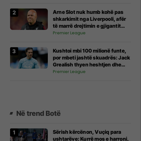
Arne Slot nuk humb kohë pas
shkarkimit nga Liverpooli, afër
të marrë drejtimin e gjigantit
arab
Premier League
Kushtoi mbi 100 milionë funte,
por mbeti jashtë skuadrës: Jack
Grealish thyen heshtjen dhe
shpjegon prapaskenat
Premier League
Në trend Botë
Sërish kërcënon, Vuçiq para
ushtarëve: Kurrë mos e harroni,