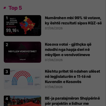
Top 5
Numërohen mbi 99% të votave,
ky është rezultati sipas KQZ-së
07/06/2026
Kosova votoi - gjithçka që
ndodhi nga hapja deri në
mbylljen e vendvotimeve
07/06/2026
Kështu pritet të ndahen ulëset
në legjislaturën e 11-të në
Kuvendin e Kosovës
07/06/2026
BE-ja paralajmëron Shqipërinë
për projektin e lidhur me