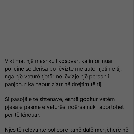
Viktima, një mashkull kosovar, ka informuar
policinë se derisa po lëvizte me automjetin e tij,
nga një veturë tjetër në lëvizje një person i
panjohur ka hapur zjarr në drejtim të tij.
Si pasojë e të shtënave, është goditur vetëm
pjesa e pasme e veturës, ndërsa nuk raportohet
për të lënduar.
Njësitë relevante policore kanë dalë menjëherë në