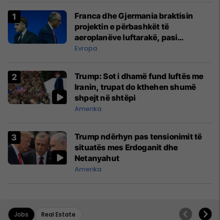
Franca dhe Gjermania braktisin
projektin e përbashkët të
aeroplanëve luftarakë, pasi
kompanitë nuk arrijnë marrëveshje
Evropa
Trump: Sot i dhamë fund luftës me
Iranin, trupat do kthehen shumë
shpejt në shtëpi
Amerika
Trump ndërhyn pas tensionimit të
situatës mes Erdoganit dhe
Netanyahut
Amerika
Jobs
Real Estate