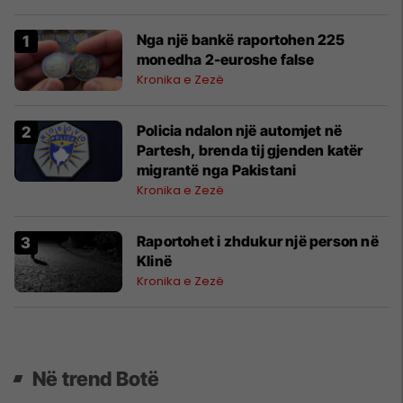
Nga një bankë raportohen 225
monedha 2-euroshe false
Kronika e Zezë
Policia ndalon një automjet në
Partesh, brenda tij gjenden katër
migrantë nga Pakistani
Kronika e Zezë
Raportohet i zhdukur një person në
Klinë
Kronika e Zezë
Në trend Botë