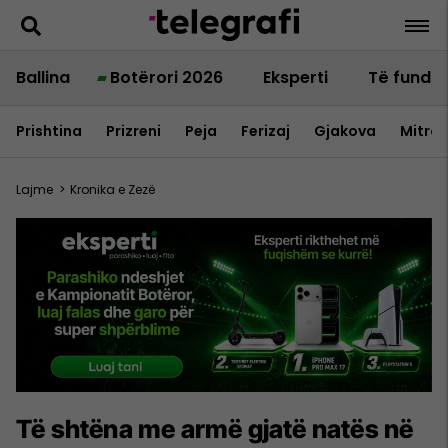
Ballina
Botërori 2026
Eksperti
Të fundit
Prishtina
Prizreni
Peja
Ferizaj
Gjakova
Mitrov
Lajme
>
Kronika e Zezë
Të shtëna me armë gjatë natës në