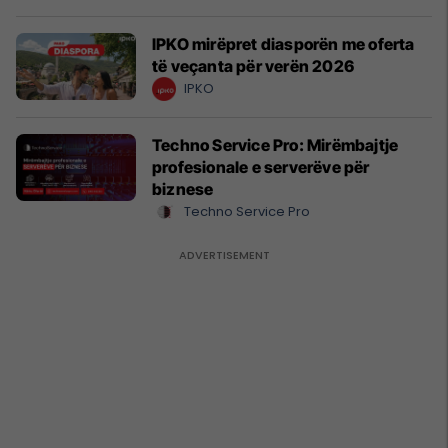
IPKO mirëpret diasporën me oferta
të veçanta për verën 2026
IPKO
Techno Service Pro: Mirëmbajtje
profesionale e serverëve për
biznese
Techno Service Pro