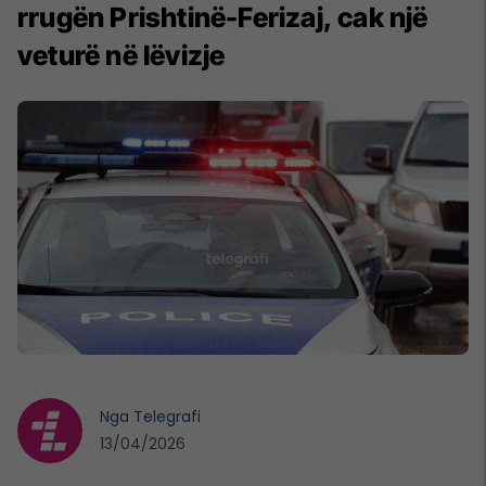
rrugën Prishtinë-Ferizaj, cak një
veturë në lëvizje
Nga
Telegrafi
13/04/2026