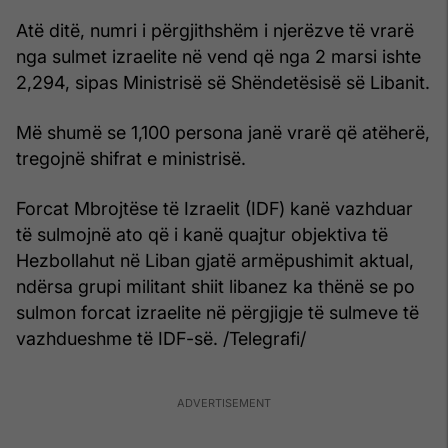
Atë ditë, numri i përgjithshëm i njerëzve të vrarë
nga sulmet izraelite në vend që nga 2 marsi ishte
2,294, sipas Ministrisë së Shëndetësisë së Libanit.
Më shumë se 1,100 persona janë vrarë që atëherë,
tregojnë shifrat e ministrisë.
Forcat Mbrojtëse të Izraelit (IDF) kanë vazhduar
të sulmojnë ato që i kanë quajtur objektiva të
Hezbollahut në Liban gjatë armëpushimit aktual,
ndërsa grupi militant shiit libanez ka thënë se po
sulmon forcat izraelite në përgjigje të sulmeve të
vazhdueshme të IDF-së. /Telegrafi/