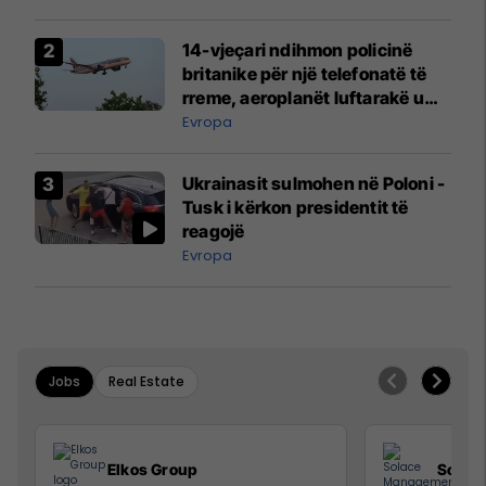
14-vjeçari ndihmon policinë
britanike për një telefonatë të
rreme, aeroplanët luftarakë u
ngritën në ajër për të
Evropa
interceptuar fluturaken e Qatar
Airways që po shkonte drejt
Ukrainasit sulmohen në Poloni -
Mançesterit
Tusk i kërkon presidentit të
reagojë
Evropa
Jobs
Real Estate
Elkos Group
Solac