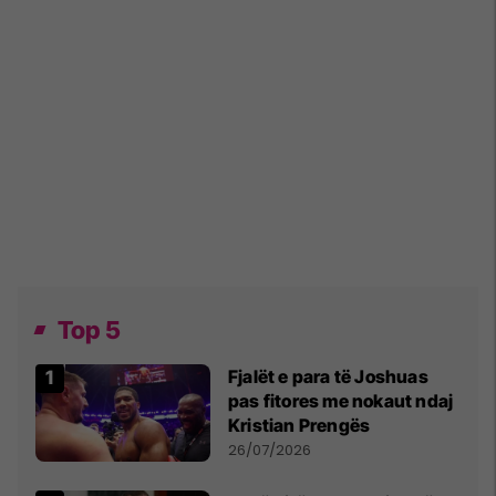
Top 5
Fjalët e para të Joshuas
pas fitores me nokaut ndaj
Kristian Prengës
26/07/2026