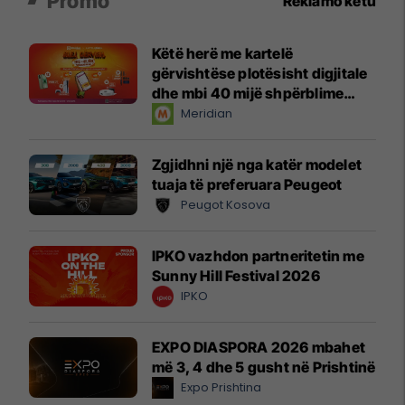
Promo
Reklamo këtu
Këtë herë me kartelë
gërvishtëse plotësisht digjitale
dhe mbi 40 mijë shpërblime
instant!
Meridian
Zgjidhni një nga katër modelet
tuaja të preferuara Peugeot
Peugot Kosova
IPKO vazhdon partneritetin me
Sunny Hill Festival 2026
IPKO
EXPO DIASPORA 2026 mbahet
më 3, 4 dhe 5 gusht në Prishtinë
Expo Prishtina