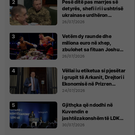
Pesë ditë pas marrjes së
detyrës, shefi i ri i ushtrisë
ukrainase urdhëron
kontroll të madh
26/07/2026
Vetëm dy raunde dhe
miliona euro në xhep,
zbulohet sa fituan Joshua
e Prenga
26/07/2026
Vëllai iu etiketua si pjesëtar
i grupit të Arkanit, Drejtori i
Ekonomisë në Prizren
mohon pretendimet
24/07/2026
Gjithçka që ndodhi në
Kuvendin e
jashtëzakonshëm të LDK-
së
30/07/2026