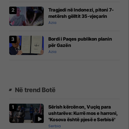
Tragjedi në Indonezi, pitoni 7-
metërsh gëlltit 35-vjeçarin
Azia
Bordi i Paqes publikon planin
për Gazën
Azia
Në trend Botë
Sërish kërcënon, Vuçiq para
ushtarëve: Kurrë mos e harroni,
'Kosova është pjesë e Serbisë'
Serbia