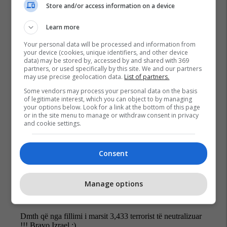
Store and/or access information on a device
Learn more
Your personal data will be processed and information from
your device (cookies, unique identifiers, and other device
data) may be stored by, accessed by and shared with 369
partners, or used specifically by this site. We and our partners
may use precise geolocation data.
List of partners.
Some vendors may process your personal data on the basis
of legitimate interest, which you can object to by managing
your options below. Look for a link at the bottom of this page
Libani
Izraeli
Hezbollahu
Lufta Në Iran
or in the site menu to manage or withdraw consent in privacy
and cookie settings.
Consent
Manage options