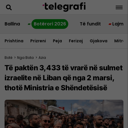
Ballina
Botërori 2026
Të fundit
Lajme
Prishtina
Prizreni
Peja
Ferizaj
Gjakova
Mitrov
Botë
>
Nga Bota
>
Azia
Të paktën 3,433 të vrarë në sulmet
izraelite në Liban që nga 2 marsi,
thotë Ministria e Shëndetësisë