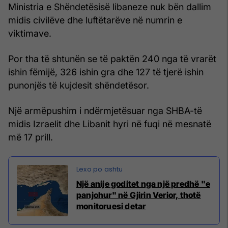
Ministria e Shëndetësisë libaneze nuk bën dallim
midis civilëve dhe luftëtarëve në numrin e
viktimave.
Por tha të shtunën se të paktën 240 nga të vrarët
ishin fëmijë, 326 ishin gra dhe 127 të tjerë ishin
punonjës të kujdesit shëndetësor.
Një armëpushim i ndërmjetësuar nga SHBA-të
midis Izraelit dhe Libanit hyri në fuqi në mesnatë
më 17 prill.
Një anije goditet nga një predhë "e
panjohur" në Gjirin Verior, thotë
monitoruesi detar