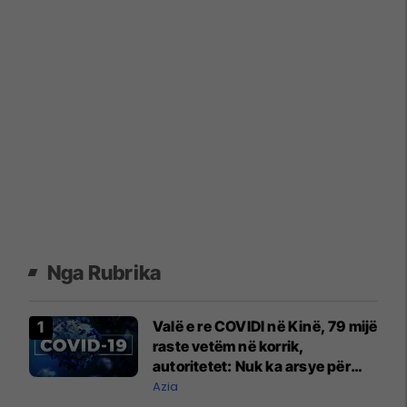
Nga Rubrika
Valë e re COVIDI në Kinë, 79 mijë
raste vetëm në korrik,
autoritetet: Nuk ka arsye për
alarm
Azia