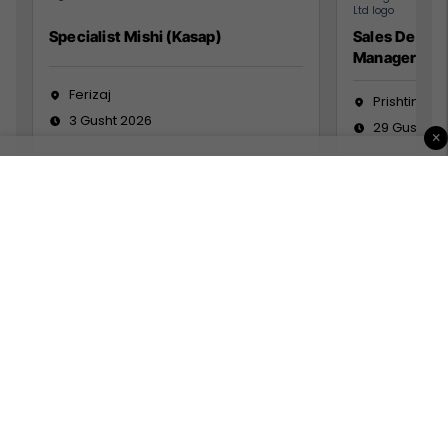
Specialist Mishi (Kasap)
Sales Devel
Manager
Ferizaj
Prishtinë
3 Gusht 2026
29 Gusht 2
×