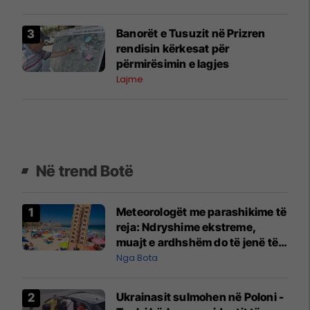
Banorët e Tusuzit në Prizren
rendisin kërkesat për
përmirësimin e lagjes
Lajme
Në trend Botë
Meteorologët me parashikime të
reja: Ndryshime ekstreme,
muajt e ardhshëm do të jenë të
pazakontë
Nga Bota
Ukrainasit sulmohen në Poloni -