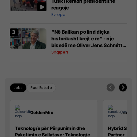
Tusk i kërkon presidentit të
reagojë
Evropa
“Në Ballkan po lind diçka
historikisht krejt e re” - një
bisedë me Oliver Jens Schmitt
mbi protestat në Shqipëri dhe të
Shqipëri
kaluarën e rajonit
Jobs
Real Estate
GoldenMix
sunci
Teknolog/e për Përpunimin dhe
Hybrid Senio
Paketimin e Sallatave; Teknolog/e
Partner