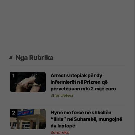
Nga Rubrika
​Arrest shtëpiak për dy
infermierët në Prizren që
përvetësuan mbi 2 mijë euro
Shëndetësi
Hynë me forcë në shkollën
“Iliria” në Suharekë, mungojnë
dy laptopë
Suhareka