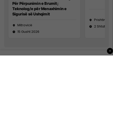
Për Përpunimin e Brumit;
Teknolog/e për Menaxhimin e
Sigurisë së Ushqimit
Prishtinë
Mitrovicë
2 Shtator 2
15 Gusht 2026
×