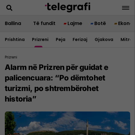
Ballina
Të fundit
Lajme
Botë
Ekono
Prishtina
Prizreni
Peja
Ferizaj
Gjakova
Mitrov
Prizreni
Alarm në Prizren për guidat e
palicencuara: “Po dëmtohet
turizmi, po shtrembërohet
historia”