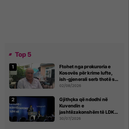
Top 5
Ftohet nga prokuroria e
Kosovës për krime lufte,
ish-gjenerali serb thotë se
dikush e tradhtoi në
02/08/2026
Beograd
Gjithçka që ndodhi në
Kuvendin e
jashtëzakonshëm të LDK-
së
30/07/2026