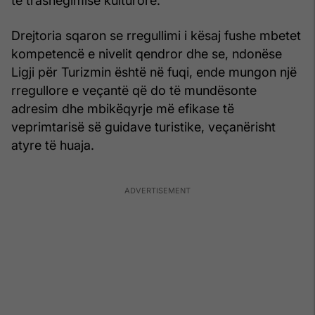
të trashëgimisë kulturore.
Drejtoria sqaron se rregullimi i kësaj fushe mbetet
kompetencë e nivelit qendror dhe se, ndonëse
Ligji për Turizmin është në fuqi, ende mungon një
rregullore e veçantë që do të mundësonte
adresim dhe mbikëqyrje më efikase të
veprimtarisë së guidave turistike, veçanërisht
atyre të huaja.