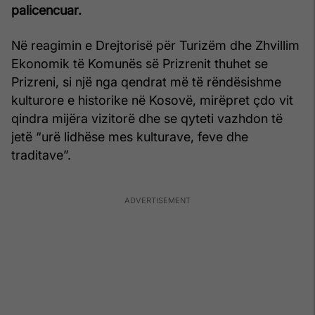
palicencuar.
Në reagimin e Drejtorisë për Turizëm dhe Zhvillim
Ekonomik të Komunës së Prizrenit thuhet se
Prizreni, si një nga qendrat më të rëndësishme
kulturore e historike në Kosovë, mirëpret çdo vit
qindra mijëra vizitorë dhe se qyteti vazhdon të
jetë “urë lidhëse mes kulturave, feve dhe
traditave”.