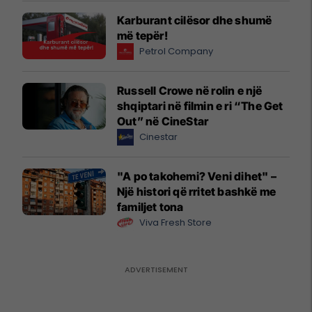
Karburant cilësor dhe shumë
më tepër!
Petrol Company
Russell Crowe në rolin e një
shqiptari në filmin e ri “The Get
Out” në CineStar
Cinestar
"A po takohemi? Veni dihet" –
Një histori që rritet bashkë me
familjet tona
Viva Fresh Store