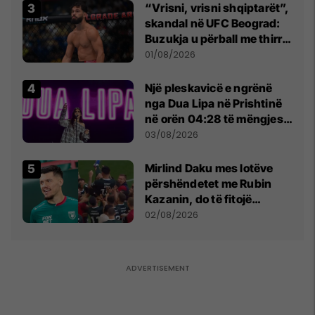
“Vrisni, vrisni shqiptarët”,
skandal në UFC Beograd:
Buzukja u përball me thirrje
anti-shqiptare nga
01/08/2026
tribunat
Një pleskavicë e ngrënë
nga Dua Lipa në Prishtinë
në orën 04:28 të mëngjesit
- dhe bota digjitale serbe
03/08/2026
shpall gjendjen e luftës
Mirlind Daku mes lotëve
përshëndetet me Rubin
Kazanin, do të fitojë
miliona te Spartak Moska
02/08/2026