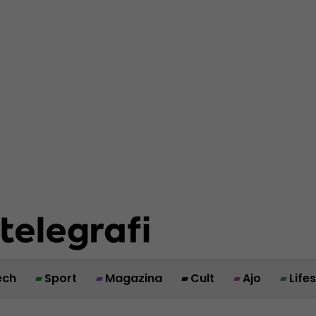
ech
Sport
Magazina
Cult
Ajo
Life