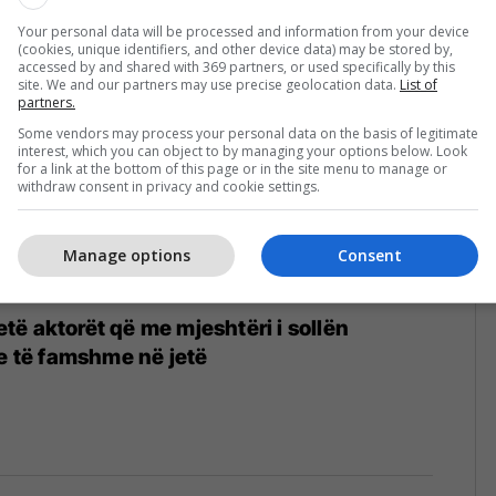
Your personal data will be processed and information from your device
(cookies, unique identifiers, and other device data) may be stored by,
accessed by and shared with 369 partners, or used specifically by this
site. We and our partners may use precise geolocation data.
List of
partners.
Some vendors may process your personal data on the basis of legitimate
interest, which you can object to by managing your options below. Look
for a link at the bottom of this page or in the site menu to manage or
withdraw consent in privacy and cookie settings.
Manage options
Consent
ë aktorët që me mjeshtëri i sollën
re të famshme në jetë