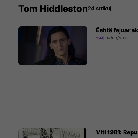
Tom Hiddleston
24 Artikuj
Është fejuar a
Yjet
18/03/2022
Viti 1981: Repu