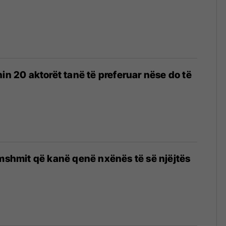
in 20 aktorët tanë të preferuar nëse do të
amshmit që kanë qenë nxënës të së njëjtës