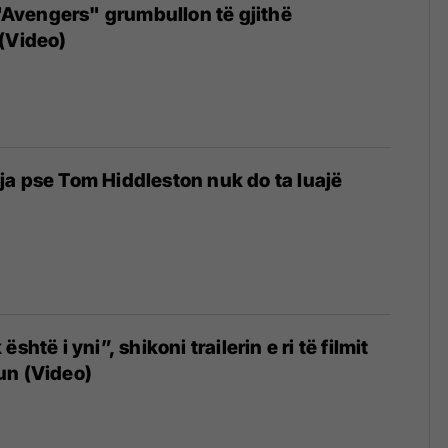
i "Avengers" grumbullon të gjithë
(Video)
a pse Tom Hiddleston nuk do ta luajë
shtë i yni”, shikoni trailerin e ri të filmit
un (Video)