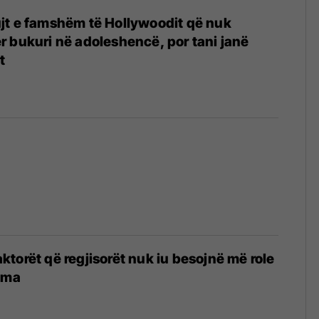
jt e famshëm të Hollywoodit që nuk
 bukuri në adoleshencë, por tani janë
t
torët që regjisorët nuk iu besojnë më role
lma