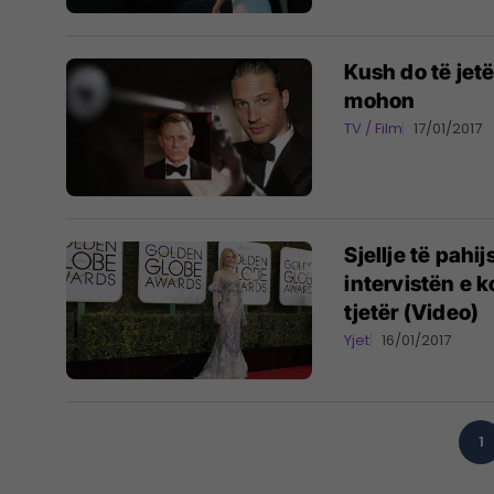
Kush do të jet
mohon
TV / Film
17/01/2017
Sjellje të pah
intervistën e 
tjetër (Video)
Yjet
16/01/2017
1