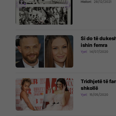
Histori
28/12/2021
Si do të dukesh
ishin femra
Yjet
14/07/2020
Tridhjetë të f
shkollë
Yjet
15/05/2020