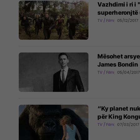
Vazhdimi i ri 
superheronjtë 
TV / Film
05/12/2017
Mësohet arsyej
James Bondin
TV / Film
05/04/2017
“Ky planet nuk ë
për King Kong
TV / Film
07/03/2017