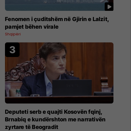
Fenomen i çuditshëm në Gjirin e Lalzit,
pamjet bëhen virale
Shqipëri
Deputeti serb e quajti Kosovën fqinj,
Brnabiq e kundërshton me narrativën
zyrtare të Beogradit