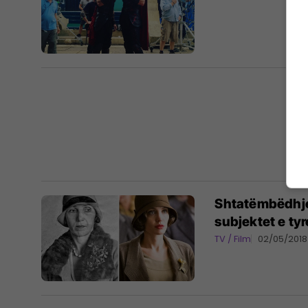
Shtatëmbëdhjet
subjektet e ty
TV / Film
02/05/2018