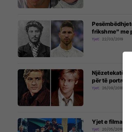
Pesëmbëdhjetë 
frikshme" me p
Yjet
22/03/2019
Njëzetekatër t
për të portretiz
Yjet
26/09/2018
Yjet e filmave
Yjet
20/05/2018