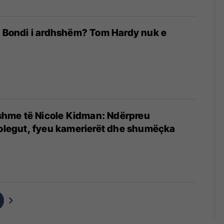
ë Bondi i ardhshëm? Tom Hardy nuk e
ijshme të Nicole Kidman: Ndërpreu
kolegut, fyeu kamerierët dhe shumëçka