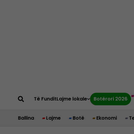
Të Fundit
Lajme lokale
Botërori 2026
Ballina
Lajme
Botë
Ekonomi
T