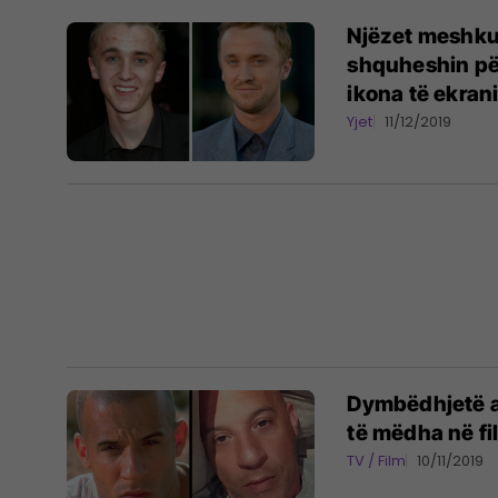
Njëzet meshku
shquheshin për
ikona të ekrani
Yjet
11/12/2019
Dymbëdhjetë ak
të mëdha në fi
TV / Film
10/11/2019