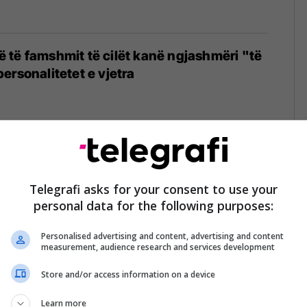
të famshmit të cilët kanë ngjashmëri "të
ersonalitetet e vjetra
ë famshmit që nuk kanë nevojë për grim
uar njëri-tjetrin
Telegrafi asks for your consent to use your
personal data for the following purposes:
Personalised advertising and content, advertising and content
measurement, audience research and services development
Store and/or access information on a device
 me superheronj dhe dublerët e tyre
Learn more