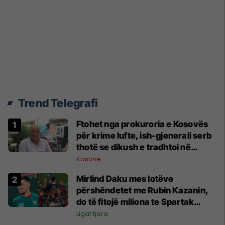
Trend Telegrafi
Ftohet nga prokuroria e Kosovës
për krime lufte, ish-gjenerali serb
thotë se dikush e tradhtoi në
Beograd
Kosovë
Mirlind Daku mes lotëve
përshëndetet me Rubin Kazanin,
do të fitojë miliona te Spartak
Moska
Ligat tjera