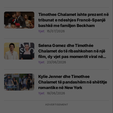
Timothee Chalamet ishte prezent në
tribunat e ndeshjes Francë-Spanjë
bashkë me familjen Beckham
Yjet
15/07/2026
Selena Gomez dhe Timothée
Chalamet do të ribashkohen në një
film, dy vjet pas momentit viral në
Golden Globes
Yjet
23/06/2026
Kylie Jenner dhe Timothee
Chalamet të pandashëm në shëtitje
romantike në New York
Yjet
19/06/2026