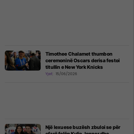
Timothee Chalamet thumbon
ceremoninë Oscars derisa festoi
titullin e New York Knicks
Yjet
15/06/2026
Një lexuese buzësh zbuloi se për
çfarë folën Kylie Jenner dhe