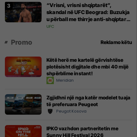
“Vrisni, vrisni shqiptarët”,
skandal në UFC Beograd: Buzukja
u përball me thirrje anti-shqiptare
nga tribunat
UFC
Promo
Reklamo këtu
Këtë herë me kartelë gërvishtëse
plotësisht digjitale dhe mbi 40 mijë
shpërblime instant!
Meridian
Zgjidhni një nga katër modelet tuaja
të preferuara Peugeot
Peugot Kosova
IPKO vazhdon partneritetin me
Sunny Hill Festival 2026