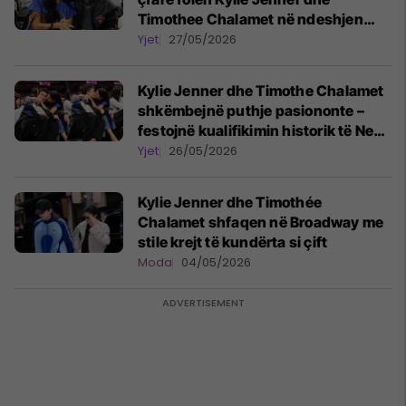
Timothee Chalamet në ndeshjen
kundër Knicks
Yjet
27/05/2026
Kylie Jenner dhe Timothe Chalamet
shkëmbejnë puthje pasiononte –
festojnë kualifikimin historik të New
York Knicks në finalet e NBA-së
Yjet
26/05/2026
Kylie Jenner dhe Timothée
Chalamet shfaqen në Broadway me
stile krejt të kundërta si çift
Moda
04/05/2026