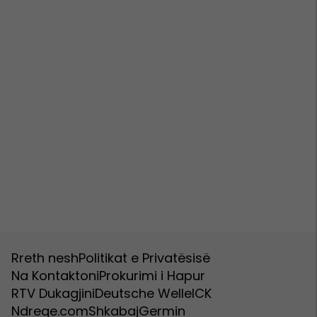
Rreth nesh
Politikat e Privatësisë
Na Kontaktoni
Prokurimi i Hapur
RTV Dukagjini
Deutsche Welle
ICK
Ndreqe.com
Shkabaj
Germin