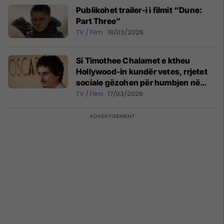
Publikohet trailer-i i filmit “Dune:
Part Three”
TV / Film
18/03/2026
Si Timothee Chalamet e ktheu
Hollywood-in kundër vetes, rrjetet
sociale gëzohen për humbjen në
Oscars
TV / Film
17/03/2026