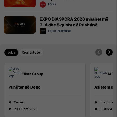
IPKO
EXPO DIASPORA 2026 mbahet më
3, 4 dhe 5 gusht në Prishtinë
Expo Prishtina
Jobs
Real Estate
Elkos Group
ALTI
Punëtor në Depo
Asistente e
Xërxe
Prishtinë
20 Gusht 2026
8 Gusht 2