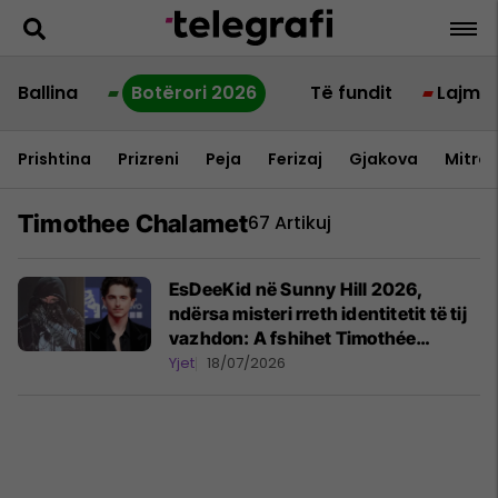
Ballina
Botërori 2026
Të fundit
Lajme
Prishtina
Prizreni
Peja
Ferizaj
Gjakova
Mitrov
Timothee Chalamet
67 Artikuj
EsDeeKid në Sunny Hill 2026,
ndërsa misteri rreth identitetit të tij
vazhdon: A fshihet Timothée
Chalamet pas maskës?
Yjet
18/07/2026