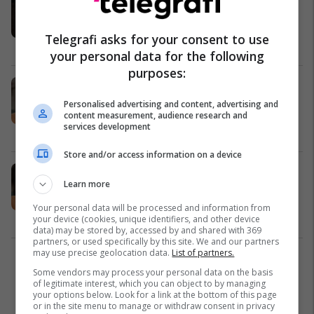
çmim Oscar, Timothee Chalamet
humbi çmimin e parë për herë të
Telegrafi asks for your consent to use
tretë
Yjet
16/03/2026
your personal data for the following
purposes:
Timothee Chalamet kritikohet nga
institucionet e operës pas
Personalised advertising and content, advertising and
deklaratave për baletin dhe operën
content measurement, audience research and
services development
Yjet
08/03/2026
Store and/or access information on a device
Timothee Chalamet shkakton
Learn more
reagime në botën e artit skenik për
komentet mbi baletin dhe operën
Your personal data will be processed and information from
Yjet
07/03/2026
your device (cookies, unique identifiers, and other device
data) may be stored by, accessed by and shared with 369
partners, or used specifically by this site. We and our partners
may use precise geolocation data.
List of partners.
1
Some vendors may process your personal data on the basis
of legitimate interest, which you can object to by managing
your options below. Look for a link at the bottom of this page
or in the site menu to manage or withdraw consent in privacy