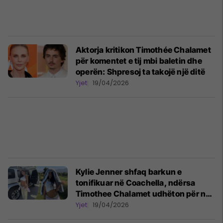
Aktorja kritikon Timothée Chalamet
për komentet e tij mbi baletin dhe
operën: Shpresoj ta takojë një ditë
Yjet
19/04/2026
Kylie Jenner shfaq barkun e
tonifikuar në Coachella, ndërsa
Timothee Chalamet udhëton për në
Miami
Yjet
19/04/2026