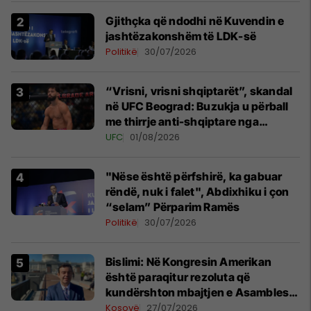
Gjithçka që ndodhi në Kuvendin e
jashtëzakonshëm të LDK-së
Politikë
30/07/2026
“Vrisni, vrisni shqiptarët”, skandal
në UFC Beograd: Buzukja u përball
me thirrje anti-shqiptare nga
tribunat
UFC
01/08/2026
"Nëse është përfshirë, ka gabuar
rëndë, nuk i falet", Abdixhiku i çon
“selam” Përparim Ramës
Politikë
30/07/2026
Bislimi: Në Kongresin Amerikan
është paraqitur rezoluta që
kundërshton mbajtjen e Asamblesë
Parlamentare të OSBE-së në
Kosovë
27/07/2026