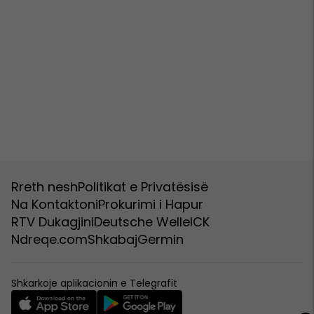
Rreth nesh
Politikat e Privatësisë
Na Kontaktoni
Prokurimi i Hapur
RTV Dukagjini
Deutsche Welle
ICK
Ndreqe.com
Shkabaj
Germin
Shkarkoje aplikacionin e Telegrafit