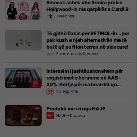
Rinesa Lashes dhe Ermira prekin
Hollywood-in me qerpikët e Cardi B
Telegrafi
Të gjithë flasin për RETINOL-in… por
pak kush e njeh alternativën më të
butë që po fiton terren në skincare!
Pharmaceris Kosova
Interesim i jashtëzakonshëm për
regjistrimet e hershme në AAB -
30% zbritje për maturantët që
regjistrohen tani
Kolegji AAB
Produkti më i ri nga HAJE
HAJE - Kosova