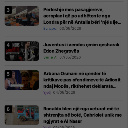
Përleshje mes pasagjerëve,
aeroplani që po udhëtonte nga
Londra për në Antalia bëri 'një ulje
emergjente' në Prishtinë
Evropa
03/05/2026
Juventusi i vendos çmim qesharak
Edon Zhegrovës
Serie A
07/05/2026
Arbana Osmani në qendër të
kritikave pas ofendimeve të Adionit
ndaj Mozës, rikthehet deklarata
‘Është emision tjetër ai’
Yjet
04/05/2026
Ronaldo blen një nga veturat më të
shtrenjta në botë, Cabriolet unik me
ngjyrat e Al Nassr
Yjet
05/05/2026