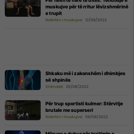
Për fillim të mirë të ditës: Tendosje e
muskujve për të rritur lëvizshmërinë
e trupit
Ndërtim i muskujve
12/09/2022
Shkaku më i zakonshëm i dhimbjes
së shpinës
Shëndeti
25/08/2022
Për trup sportisti kulmor: Stërvitje
brutale me superseri
Ndërtim i muskujve
09/08/2022
Mënyra e duhur për trajtimin e