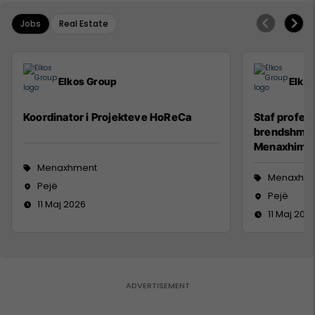
Jobs
Real Estate
Elkos Group
Elko
Koordinator i Projekteve HoReCa
Staf profesi
brendshme (
Menaxhim)
Menaxhment
Menaxhm
Pejë
Pejë
11 Maj 2026
11 Maj 202