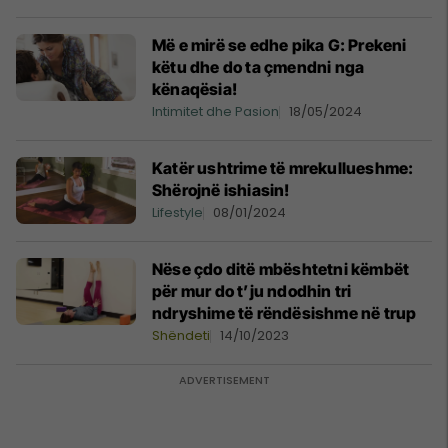
Më e mirë se edhe pika G: Prekeni
këtu dhe do ta çmendni nga
kënaqësia!
Intimitet dhe Pasion
18/05/2024
Katër ushtrime të mrekullueshme:
Shërojnë ishiasin!
Lifestyle
08/01/2024
Nëse çdo ditë mbështetni këmbët
për mur do t’ju ndodhin tri
ndryshime të rëndësishme në trup
Shëndeti
14/10/2023