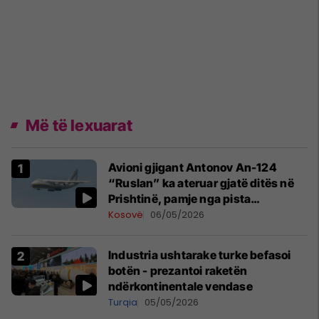
Më të lexuarat
Avioni gjigant Antonov An-124
“Ruslan” ka ateruar gjatë ditës në
Prishtinë, pamje nga pista
publikohen edhe në rrjete sociale
Kosovë
06/05/2026
Industria ushtarake turke befasoi
botën - prezantoi raketën
ndërkontinentale vendase
Turqia
05/05/2026