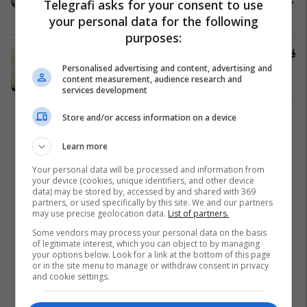
Telegrafi asks for your consent to use
me dhimbjen!
Shëndeti
22/07/2021
your personal data for the following
purposes:
Poza më e shpeshtë në të cilën kurrë
nuk do të duhet të ulemi
Personalised advertising and content, advertising and
content measurement, audience research and
Shëndeti
07/02/2021
services development
Store and/or access information on a device
1
Learn more
Your personal data will be processed and information from
your device (cookies, unique identifiers, and other device
data) may be stored by, accessed by and shared with 369
partners, or used specifically by this site. We and our partners
may use precise geolocation data.
List of partners.
Some vendors may process your personal data on the basis
of legitimate interest, which you can object to by managing
your options below. Look for a link at the bottom of this page
or in the site menu to manage or withdraw consent in privacy
and cookie settings.