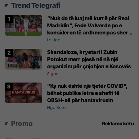
Trend Telegrafi
“Nuk do të luaj më kurrë për Real
Madridin”, Fede Valverde po e
konsideron të ardhmen pas sherrit
me Tchouamenin
La Liga
Skandaloze, kryetari i Zubin
Potokut merr pjesë në në një
organizim për çnjohjen e Kosovës
Siguri
"Ky nuk është një tjetër COVID",
bëhet publike letra e shefit të
OBSH-së për hantavirusin
Nga Bota
Promo
Reklamo këtu