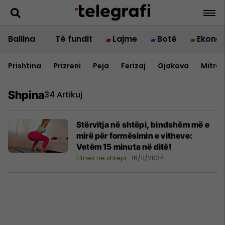
Ballina
Të fundit
Lajme
Botë
Ekono
Prishtina
Prizreni
Peja
Ferizaj
Gjakova
Mitrov
Shpina
34 Artikuj
Stërvitja në shtëpi, bindshëm më e
mirë për formësimin e vitheve:
Vetëm 15 minuta në ditë!
Fitnes në shtëpi
16/11/2024