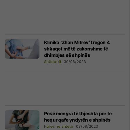
Klinika 'Zhan Mitrev' tregon 4
shkaqet më të zakonshme të
dhimbjes së shpinës
Shëndeti
30/08/2023
Pesë mënyra të thjeshta për të
hequr qafe yndyrën e shpinës
Fitnes në shtëpi
08/08/2023