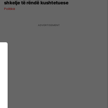
shkelje të rëndë kushtetuese
Politikë