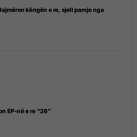
alajmëron këngën e re, sjell pamje nga
on EP-në e re “26”