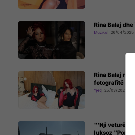
Rina Balaj dhe
Muzikë
26/04/2025
Rina Balaj mah
fotografitë e f
Yjet
25/03/2025
"'Nji veturë m
luksoz "Porsc