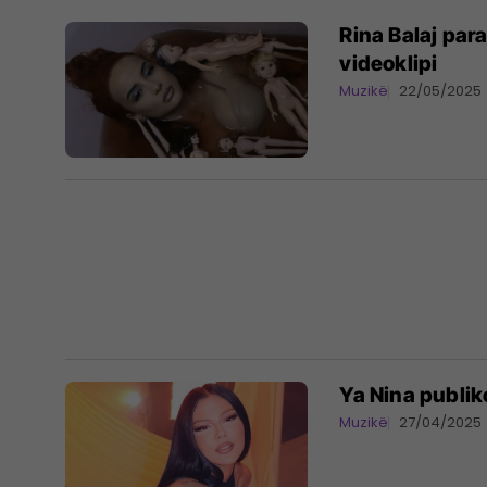
Rina Balaj par
videoklipi
Muzikë
22/05/2025
Ya Nina publik
Muzikë
27/04/2025