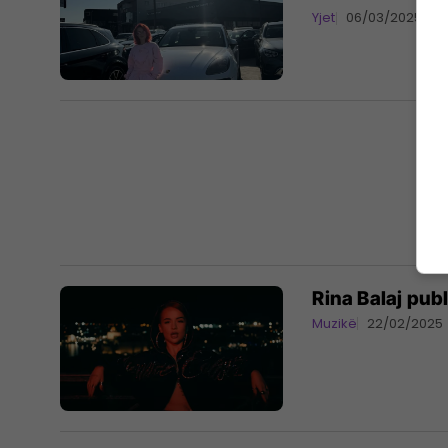
Yjet
06/03/2025
Rina Balaj pub
Muzikë
22/02/2025