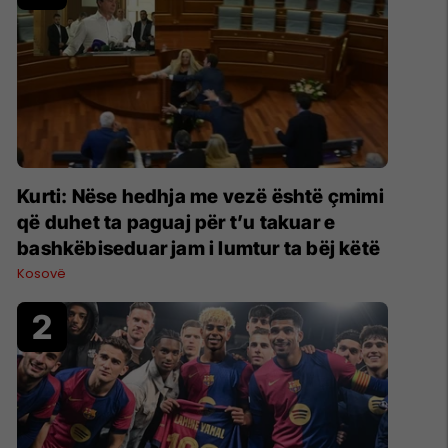
Kurti: Nëse hedhja me vezë është çmimi
që duhet ta paguaj për t’u takuar e
bashkëbiseduar jam i lumtur ta bëj këtë
Kosovë