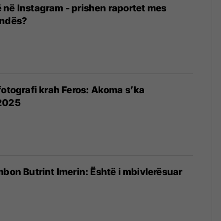
në Instagram - prishen raportet mes
indës?
fotografi krah Feros: Akoma s’ka
 2025
mbon Butrint Imerin: Është i mbivlerësuar