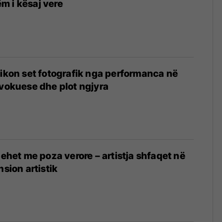
m i kësaj vere
likon set fotografik nga performanca në
ovokuese dhe plot ngjyra
hehet me poza verore – artistja shfaqet në
nsion artistik