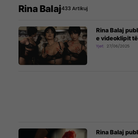
Rina Balaj
433 Artikuj
Rina Balaj pub
e videoklipit t
Yjet
27/06/2025
Rina Balaj pub