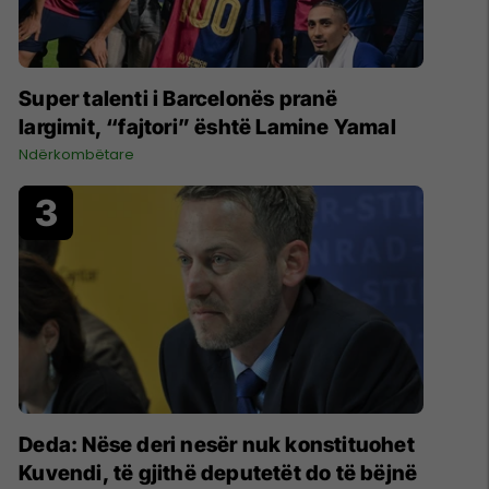
Super talenti i Barcelonës pranë
largimit, “fajtori” është Lamine Yamal
Ndërkombëtare
Deda: Nëse deri nesër nuk konstituohet
Kuvendi, të gjithë deputetët do të bëjnë