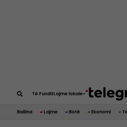
Të Fundit
Lajme lokale
Ballina
Lajme
Botë
Ekonomi
T