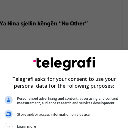
 Ya Nina sjellin këngën “No Other”
nit me dukjen e saj provokative në
undit
Telegrafi asks for your consent to use your
personal data for the following purposes:
Personalised advertising and content, advertising and content
measurement, audience research and services development
Store and/or access information on a device
odeste", Rina Balaj blen makinë të brendit
he"
Learn more