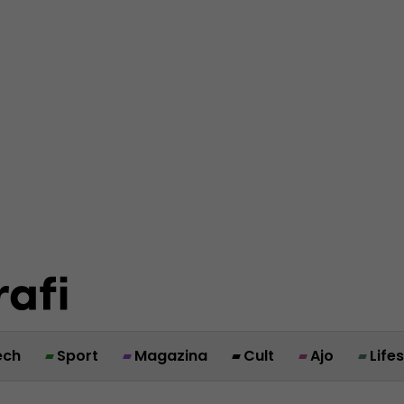
ech
Sport
Magazina
Cult
Ajo
Life