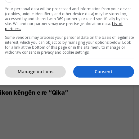
Your personal data will be processed and information from your device
(cookies, unique identifiers, and other device data) may be stored by,
accessed by and shared with 369 partners, or used specifically by this
site. We and our partners may use precise geolocation data.
List of
partners.
Some vendors may process your personal data on the basis of legitimate
interest, which you can object to by managing your options below. Look
for a link at the bottom of this page or in the site menu to manage or
withdraw consent in privacy and cookie settings.
Manage options
Consent
likon këngën e re “Qika”