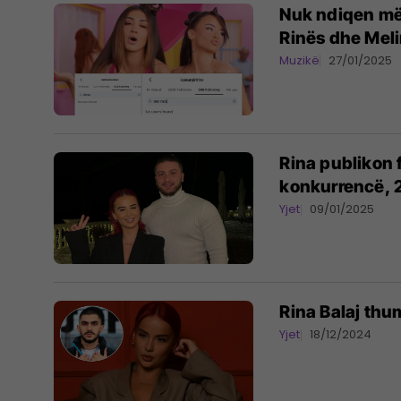
Nuk ndiqen më 
Rinës dhe Mel
Muzikë
27/01/2025
Rina publikon 
konkurrencë,
Yjet
09/01/2025
Rina Balaj thu
Yjet
18/12/2024