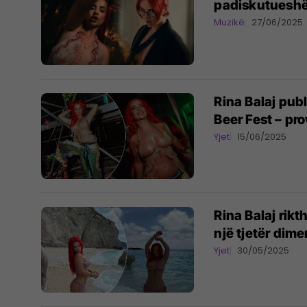
padiskutueshë
Muzikë
27/06/2025
Rina Balaj pub
Beer Fest – pr
Yjet
15/06/2025
Rina Balaj rikt
një tjetër dime
Yjet
30/05/2025