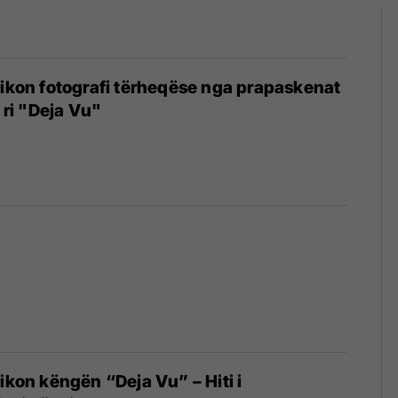
likon fotografi tërheqëse nga prapaskenat
ë ri "Deja Vu"
likon këngën “Deja Vu” – Hiti i