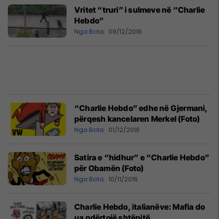
Vritet “truri” i sulmeve në “Charlie
Hebdo”
Nga Bota
09/12/2016
“Charlie Hebdo” edhe në Gjermani,
përqesh kancelaren Merkel (Foto)
Nga Bota
01/12/2016
Satira e “hidhur” e “Charlie Hebdo”
për Obamën (Foto)
Nga Bota
10/11/2016
Charlie Hebdo, italianëve: Mafia do
ua ndërtojë shtëpitë