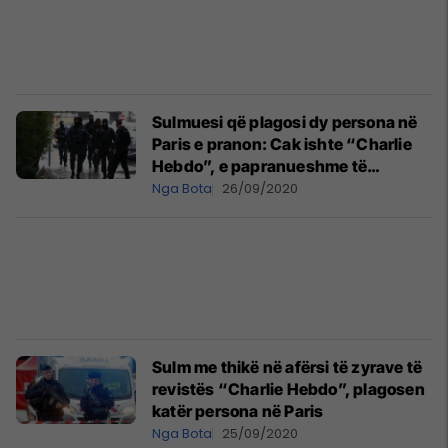
Sulmuesi që plagosi dy persona në
Paris e pranon: Cak ishte “Charlie
Hebdo”, e papranueshme të
ripublikohen karikaturat e profetit
Nga Bota
26/09/2020
Muhamed
Sulm me thikë në afërsi të zyrave të
revistës “Charlie Hebdo”, plagosen
katër persona në Paris
Nga Bota
25/09/2020