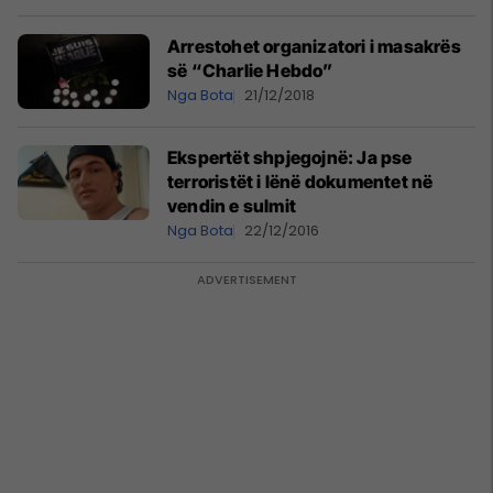
Arrestohet organizatori i masakrës
së “Charlie Hebdo”
Nga Bota
21/12/2018
Ekspertët shpjegojnë: Ja pse
terroristët i lënë dokumentet në
vendin e sulmit
Nga Bota
22/12/2016