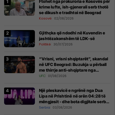
Ftohet nga prokuroria e Kosovës për
krime lufte, ish-gjenerali serb thotë
se dikush e tradhtoi në Beograd
Kosovë
02/08/2026
Gjithçka që ndodhi në Kuvendin e
jashtëzakonshëm të LDK-së
Politikë
30/07/2026
“Vrisni, vrisni shqiptarët”, skandal
në UFC Beograd: Buzukja u përball
me thirrje anti-shqiptare nga
tribunat
UFC
01/08/2026
Një pleskavicë e ngrënë nga Dua
Lipa në Prishtinë në orën 04:28 të
mëngjesit - dhe bota digjitale serbe
shpall gjendjen e luftës
Serbia
03/08/2026