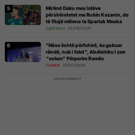
Mirlind Daku mes lotëve
përshëndetet me Rubin Kazanin, do
të fitojë miliona te Spartak Moska
Ligat tjera
02/08/2026
"Nëse është përfshirë, ka gabuar
rëndë, nuk i falet", Abdixhiku i çon
“selam” Përparim Ramës
Politikë
30/07/2026