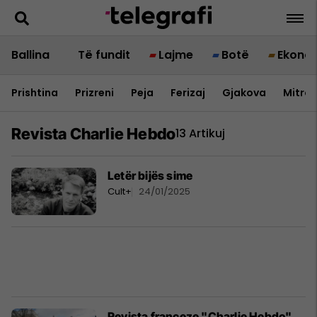
Ballina
Të fundit
Lajme
Botë
Ekono
Prishtina
Prizreni
Peja
Ferizaj
Gjakova
Mitrov
Revista Charlie Hebdo
13 Artikuj
Letër bijës sime
Cult+
24/01/2025
Revista franceze "Charlie Hebdo"