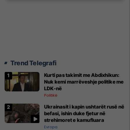
Trend Telegrafi
Kurti pas takimit me Abdixhikun:
Nuk kemi marrëveshje politike me
LDK-në
Politikë
Ukrainasit i kapin ushtarët rusë në
befasi, ishin duke fjetur në
strehimoret e kamufluara
Evropa