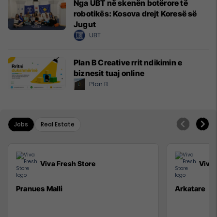
Nga UBT në skenën botërore të
robotikës: Kosova drejt Koresë së
Jugut
UBT
Plan B Creative rrit ndikimin e
biznesit tuaj online
Plan B
Jobs
Real Estate
Viva Fresh Store
Viva 
Pranues Malli
Arkatare