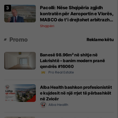
Pacolli: Nëse Shqipëria zgjidh
kontratën për Aeroportin e Vlorës,
MABCO do t’i drejtohet arbitrazhit
ndërkombëtar
Shqipëri
Promo
Reklamo këtu
Banesë 98.96m² në shitje në
Lakrishtë – banim modern pranë
qendrës #16060
Pro Real Estate
Alba Health bashkon profesionistët
e kujdesit në një rrjet të përbashkët
në Zvicër
Alba Health