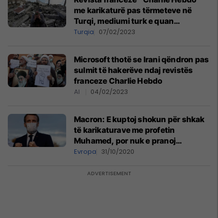
me karikaturë pas tërmeteve në
Turqi, mediumi turk e quan
skandaloze
Turqia
07/02/2023
Microsoft thotë se Irani qëndron pas
sulmit të hakerëve ndaj revistës
franceze Charlie Hebdo
AI
04/02/2023
Macron: E kuptoj shokun për shkak
të karikaturave me profetin
Muhamed, por nuk e pranoj
arsyetimin e dhunës
Evropa
31/10/2020