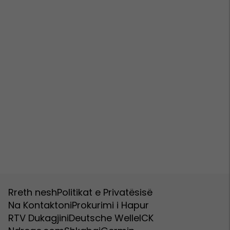
Rreth nesh
Politikat e Privatësisë
Na Kontaktoni
Prokurimi i Hapur
RTV Dukagjini
Deutsche Welle
ICK