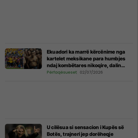
Ekuadori ka marrë kërcënime nga
kartelet meksikane para humbjes
ndaj kombëtares nikoqire, dalin
detaje të reja
Përfaqësueset
02/07/2026
U cilësua si sensacion i Kupës së
Botës, trajneri jep dorëheqje