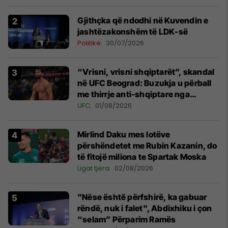
Gjithçka që ndodhi në Kuvendin e
jashtëzakonshëm të LDK-së
Politikë
30/07/2026
“Vrisni, vrisni shqiptarët”, skandal
në UFC Beograd: Buzukja u përball
me thirrje anti-shqiptare nga
tribunat
UFC
01/08/2026
Mirlind Daku mes lotëve
përshëndetet me Rubin Kazanin, do
të fitojë miliona te Spartak Moska
Ligat tjera
02/08/2026
"Nëse është përfshirë, ka gabuar
rëndë, nuk i falet", Abdixhiku i çon
“selam” Përparim Ramës