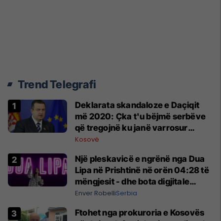
Trend Telegrafi
​Deklarata skandaloze e Daçiqit
më 2020: Çka t'u bëjmë serbëve
që tregojnë ku janë varrosur
shqiptarët në Serbi
Kosovë
Një pleskavicë e ngrënë nga Dua
Lipa në Prishtinë në orën 04:28 të
mëngjesit - dhe bota digjitale
serbe shpall gjendjen e luftës
Enver Robelli
Serbia
Ftohet nga prokuroria e Kosovës