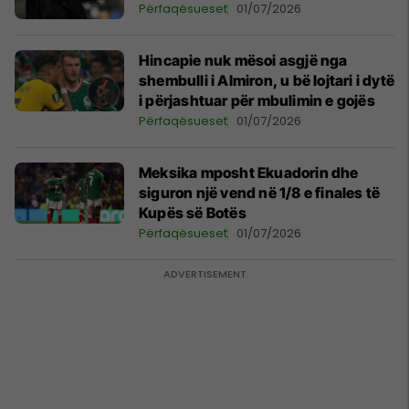
Përfaqësueset
01/07/2026
Hincapie nuk mësoi asgjë nga
shembulli i Almiron, u bë lojtari i dytë
i përjashtuar për mbulimin e gojës
Përfaqësueset
01/07/2026
Meksika mposht Ekuadorin dhe
siguron një vend në 1/8 e finales të
Kupës së Botës
Përfaqësueset
01/07/2026