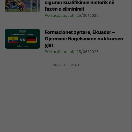
siguron kualifikimin historik në
fazën e eliminimit
Përfaqësueset
25/06/2026
Formacionet zyrtare, Ekuador –
Gjermani: Nagelsmann nuk kursen
yjet
Përfaqësueset
25/06/2026