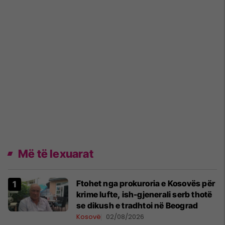
Më të lexuarat
Ftohet nga prokuroria e Kosovës për
krime lufte, ish-gjenerali serb thotë
se dikush e tradhtoi në Beograd
Kosovë
02/08/2026