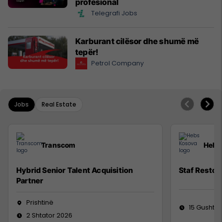
profesional
Telegrafi Jobs
Karburant cilësor dhe shumë më
tepër!
Petrol Company
Jobs
Real Estate
Transcom
Hebs
Hybrid Senior Talent Acquisition
Staf Restor
Partner
Prishtinë
15 Gusht 2
2 Shtator 2026