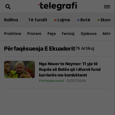
Ballina
Të fundit
Lajme
Botë
Ekono
Prishtina
Prizreni
Peja
Ferizaj
Gjakova
Mitrov
Përfaqësuesja E Ekuadorit
76 Artikuj
Nga Neuer te Neymar: 11 yje të
Kupës së Botës që i dhanë fund
karrierës me kombëtaret
Përfaqësueset
22/07/2026