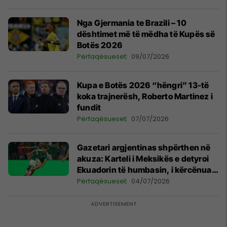
Nga Gjermania te Brazili – 10
dështimet më të mëdha të Kupës së
Botës 2026
Përfaqësueset
09/07/2026
Kupa e Botës 2026 “hëngri” 13-të
koka trajnerësh, Roberto Martinez i
fundit
Përfaqësueset
07/07/2026
Gazetari argjentinas shpërthen në
akuza: Karteli i Meksikës e detyroi
Ekuadorin të humbasin, i kërcënuan
lojtarët dhe familjet e tyre
Përfaqësueset
04/07/2026