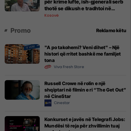
për krime lufte, ish-gjenerali serb
thotë se dikush e tradhtoi në
Beograd
Kosovë
Promo
Reklamo këtu
"A po takohemi? Veni dihet" – Një
histori që rritet bashkë me familjet
tona
Viva Fresh Store
Russell Crowe në rolin e një
shqiptari në filmin e ri “The Get Out”
në CineStar
Cinestar
Konkurset e javës në Telegrafi Jobs:
Mundësi të reja për zhvillimin tuaj