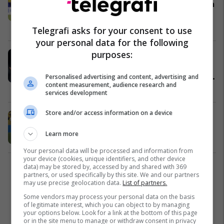
reziston deri në fund dhe merr pikën
e parë historike
Përfaqësueset
21/06/2026
Telegrafi asks for your consent to use
your personal data for the following
purposes:
Udhëtimi i Piero Hincapie nga të
luajturit futboll në plazhet e
Ekuadorit deri te kampioni në pritje i
Personalised advertising and content, advertising and
content measurement, audience research and
Ligës Premier
Premier League
03/03/2026
services development
Store and/or access information on a device
Reprezentuesi i Ekuadorit vritet në
mes të rrugës
Learn more
Ndërkombëtare
18/12/2025
Your personal data will be processed and information from
your device (cookies, unique identifiers, and other device
data) may be stored by, accessed by and shared with 369
1
partners, or used specifically by this site. We and our partners
may use precise geolocation data.
List of partners.
Some vendors may process your personal data on the basis
of legitimate interest, which you can object to by managing
your options below. Look for a link at the bottom of this page
or in the site menu to manage or withdraw consent in privacy