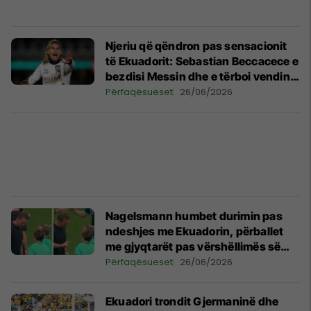
Njeriu që qëndron pas sensacionit
të Ekuadorit: Sebastian Beccacece e
bezdisi Messin dhe e tërboi vendin -
tani është i çmendur nga lumturia
Përfaqësueset
26/06/2026
Nagelsmann humbet durimin pas
ndeshjes me Ekuadorin, përballet
me gjyqtarët pas vërshëllimës së
fundit
Përfaqësueset
26/06/2026
Ekuadori trondit Gjermaninë dhe