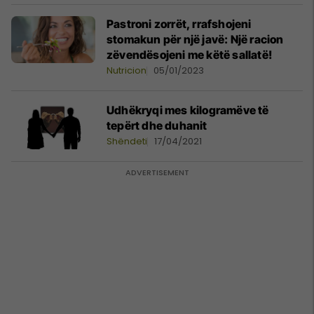
Pastroni zorrët, rrafshojeni
stomakun për një javë: Një racion
zëvendësojeni me këtë sallatë!
Nutricion
05/01/2023
Udhëkryqi mes kilogramëve të
tepërt dhe duhanit
Shëndeti
17/04/2021