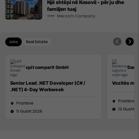
Një shtëpi në Kosovë - për ju dhe
familjen tuaj
Mercom Company
Jobs
Real Estate
cpit comparit GmbH
Darda
Senior Lead .NET Developer (C# /
Vozitës me 
.NET) 4-Day Workweek
Prishtinë
Prishtinë
13 Gusht 2
5 Gusht 2026