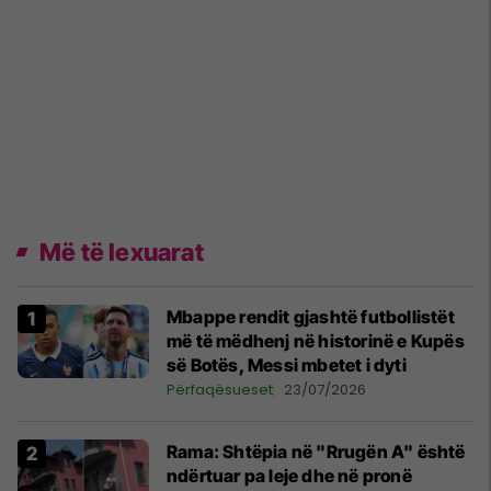
Më të lexuarat
Mbappe rendit gjashtë futbollistët
më të mëdhenj në historinë e Kupës
së Botës, Messi mbetet i dyti
Përfaqësueset
23/07/2026
Rama: Shtëpia në "Rrugën A" është
ndërtuar pa leje dhe në pronë