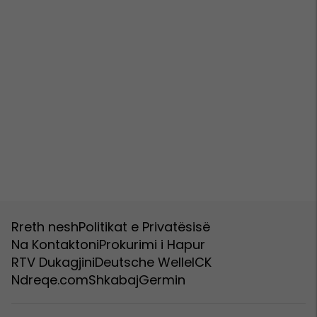
Rreth nesh
Politikat e Privatësisë
Na Kontaktoni
Prokurimi i Hapur
RTV Dukagjini
Deutsche Welle
ICK
Ndreqe.com
Shkabaj
Germin