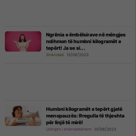
Ngrënia e ëmbëlsirave në mëngjes
ndihmon të humbni kilogramët e
tepërt! Ja se si...
Shëndeti
13/08/2023
Humbni kilogramët e tepërt gjatë
menopauzës: Rregulla të thjeshta
për linjë të mirë!
Ushqim i shëndetshëm
01/08/2023