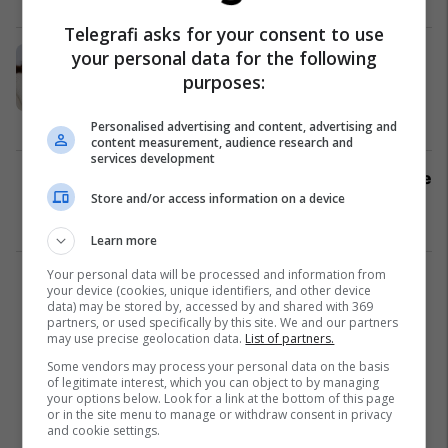
Telegrafi asks for your consent to use
Supa dietale heq pesë kilogram për
your personal data for the following
shtatë ditë: Përmbajuni kësaj
purposes:
menyje dhe do t’ju fascinojnë
rezultatet!
Dietë
02/05/2018
Personalised advertising and content, advertising and
content measurement, audience research and
services development
Si ndihmojnë proteinat në procesin e
Store and/or access information on a device
humbjes së kilogramëve
Nutricion
08/04/2018
Learn more
Your personal data will be processed and information from
1
your device (cookies, unique identifiers, and other device
data) may be stored by, accessed by and shared with 369
partners, or used specifically by this site. We and our partners
may use precise geolocation data.
List of partners.
Some vendors may process your personal data on the basis
of legitimate interest, which you can object to by managing
your options below. Look for a link at the bottom of this page
or in the site menu to manage or withdraw consent in privacy
and cookie settings.