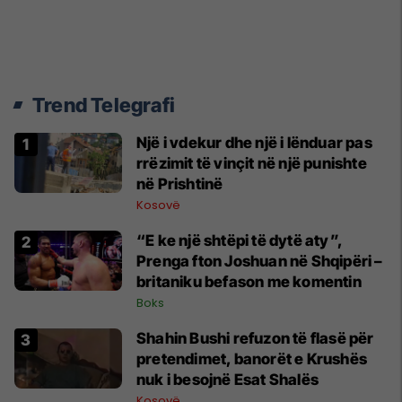
Trend Telegrafi
Një i vdekur dhe një i lënduar pas
rrëzimit të vinçit në një punishte
në Prishtinë
Kosovë
“E ke një shtëpi të dytë aty”,
Prenga fton Joshuan në Shqipëri –
britaniku befason me komentin
Boks
Shahin Bushi refuzon të flasë për
pretendimet, banorët e Krushës
nuk i besojnë Esat Shalës
Kosovë