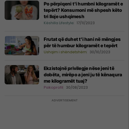
Po përpiqeni t'i humbni kilogramët e
tepërt? Konsumoni më shpesh këto
tri lloje ushqimesh
Këshilla Lifestyle
17/11/2023
Frutat që duhet t'i hani në mëngjes
për të humbur kilogramët e tepërt
Ushqim i shëndetshëm
30/10/2023
Ekzistojnë privilegje nëse jeni të
dobëta, mirëpo a jeni ju të kënaqura
me kilogramët tuaj?
Psikoprofil
30/08/2023