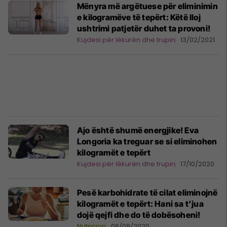
Mënyra më argëtuese për eliminimin
e kilogramëve të tepërt: Këtë lloj
ushtrimi patjetër duhet ta provoni!
Kujdesi për lëkurën dhe trupin
13/02/2021
Ajo është shumë energjike! Eva
Longoria ka treguar se si eliminohen
kilogramët e tepërt
Kujdesi për lëkurën dhe trupin
17/10/2020
Pesë karbohidrate të cilat eliminojnë
kilogramët e tepërt: Hani sa t’jua
dojë qejfi dhe do të dobësoheni!
Nutricion
06/09/2020