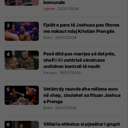
komunale
Lajme
22/07/2026
Fjalët e para të Joshuas pas fitores
me nokaut ndaj Kristian Prengës
Boks
26/07/2026
Pesë ditë pas marrjes së detyrës,
shefi i ri i ushtrisë ukrainase
urdhëron kontroll të madh
Evropa
26/07/2026
Vetëm dy raunde dhe miliona euro
në xhep, zbulohet sa fituan Joshua
e Prenga
Boks
26/07/2026
Vëllai iu etiketua si pjesëtar i grupit