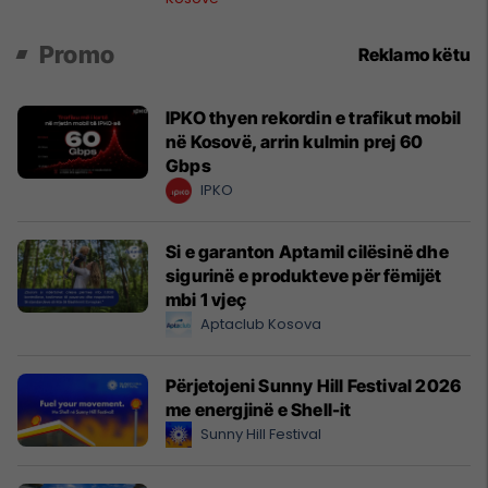
Promo
Reklamo këtu
IPKO thyen rekordin e trafikut mobil
në Kosovë, arrin kulmin prej 60
Gbps
IPKO
Si e garanton Aptamil cilësinë dhe
sigurinë e produkteve për fëmijët
mbi 1 vjeç
Aptaclub Kosova
Përjetojeni Sunny Hill Festival 2026
me energjinë e Shell-it
Sunny Hill Festival