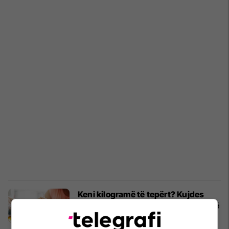
Keni kilogramë të tepërt? Kujdes
nëse hani brumëra të ngrohtë apo të
ftohtë. Nuk do të besoni!
Nutricion
06/05/2018