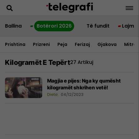
Ballina
Botërori 2026
Të fundit
Lajme
Prishtina
Prizreni
Peja
Ferizaj
Gjakova
Mitrov
Kilogramët E Tepërt
27 Artikuj
Magjia e pijes: Nga ky qumësht
kilogramët shkrihen vetë!
Dietë
04/12/2023