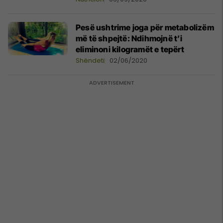
Pesë ushtrime joga për metabolizëm
më të shpejtë: Ndihmojnë t’i
eliminoni kilogramët e tepërt
Shëndeti
02/06/2020