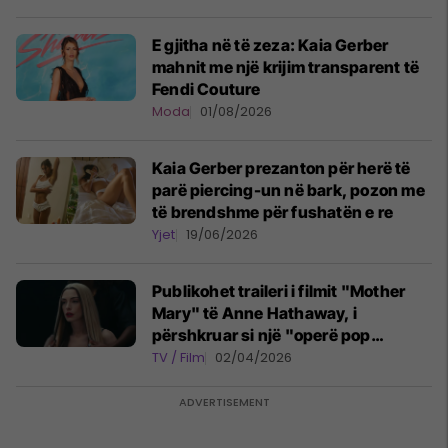
E gjitha në të zeza: Kaia Gerber
mahnit me një krijim transparent të
Fendi Couture
Moda
01/08/2026
Kaia Gerber prezanton për herë të
parë piercing-un në bark, pozon me
të brendshme për fushatën e re
Yjet
19/06/2026
Publikohet traileri i filmit "Mother
Mary" të Anne Hathaway, i
përshkruar si një "operë pop
psikoseksuale"
TV / Film
02/04/2026