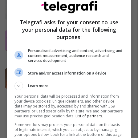
Kaq thjesht, kaq yll: Frymëzohuni
nga dukja e Kaia Gerber
Moda
26/01/2023
Telegrafi asks for your consent to use
your personal data for the following
Ekspertët përpiqen të shpjegojnë si
purposes:
u bë Pete Davidson hamshori më i
madh në Hollywood
Personalised advertising and content, advertising and
Yjet
17/11/2022
content measurement, audience research and
services development
Cindy a je ti? Kaia Gerber ngjan
Store and/or access information on a device
shumë me nënën e saj të famshme
në edicionin e fundit
Learn more
Modë
19/10/2022
Your personal data will be processed and information from
your device (cookies, unique identifiers, and other device
data) may be stored by, accessed by and shared with 369
partners, or used specifically by this site. We and our partners
1
may use precise geolocation data.
List of partners.
Some vendors may process your personal data on the basis
of legitimate interest, which you can object to by managing
your options below. Look for a link at the bottom of this page