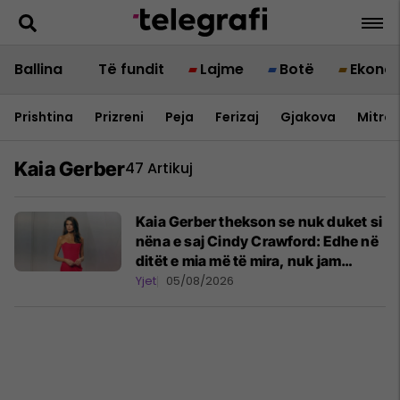
Ballina
Të fundit
Lajme
Botë
Ekono
Prishtina
Prizreni
Peja
Ferizaj
Gjakova
Mitrov
Kaia Gerber
47 Artikuj
Kaia Gerber thekson se nuk duket si
nëna e saj Cindy Crawford: Edhe në
ditët e mia më të mira, nuk jam
askund pranë saj
Yjet
05/08/2026