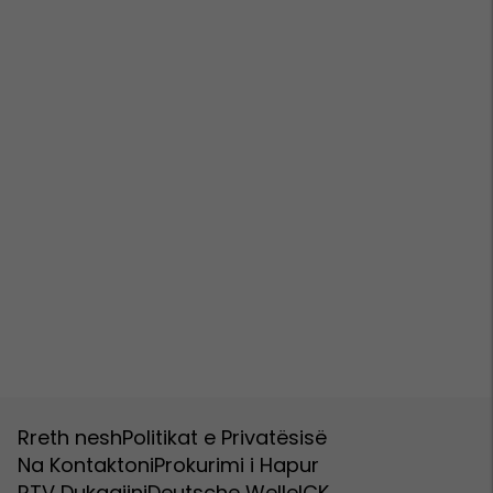
Rreth nesh
Politikat e Privatësisë
Na Kontaktoni
Prokurimi i Hapur
RTV Dukagjini
Deutsche Welle
ICK