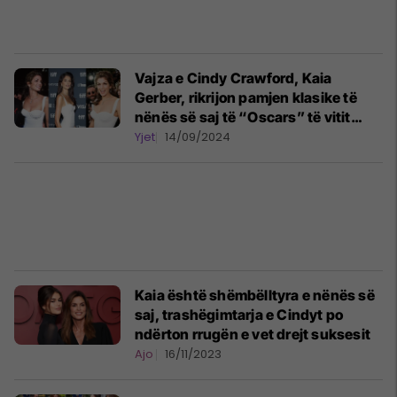
Vajza e Cindy Crawford, Kaia
Gerber, rikrijon pamjen klasike të
nënës së saj të “Oscars” të vitit
1993
Yjet
14/09/2024
Kaia është shëmbëlltyra e nënës së
saj, trashëgimtarja e Cindyt po
ndërton rrugën e vet drejt suksesit
Ajo
16/11/2023