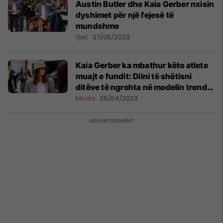
Austin Butler dhe Kaia Gerber nxisin
dyshimet për një fejesë të
mundshme
Yjet
27/05/2023
Kaia Gerber ka mbathur këto atlete
muajt e fundit: Dilni të shëtisni
ditëve të ngrohta në modelin trend
të sezonit
Moda
25/04/2023