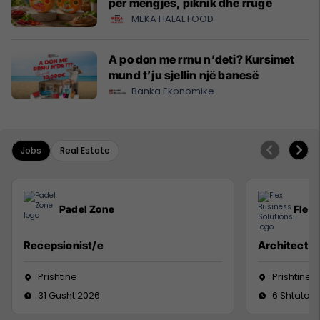
për mëngjes, piknik dhe rrugë
MEKA HALAL FOOD
A po don me rrnu n’deti? Kursimet
mund t’ju sjellin një banesë
Banka Ekonomike
Jobs
Real Estate
Padel Zone
Flex 
Recepsionist/e
Architect
Prishtine
Prishtinë
31 Gusht 2026
6 Shtator 