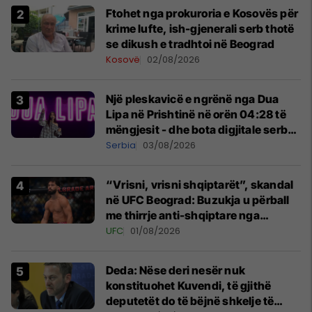
Ftohet nga prokuroria e Kosovës për
krime lufte, ish-gjenerali serb thotë
se dikush e tradhtoi në Beograd
Kosovë
02/08/2026
Një pleskavicë e ngrënë nga Dua
Lipa në Prishtinë në orën 04:28 të
mëngjesit - dhe bota digjitale serbe
shpall gjendjen e luftës
Serbia
03/08/2026
“Vrisni, vrisni shqiptarët”, skandal
në UFC Beograd: Buzukja u përball
me thirrje anti-shqiptare nga
tribunat
UFC
01/08/2026
Deda: Nëse deri nesër nuk
konstituohet Kuvendi, të gjithë
deputetët do të bëjnë shkelje të