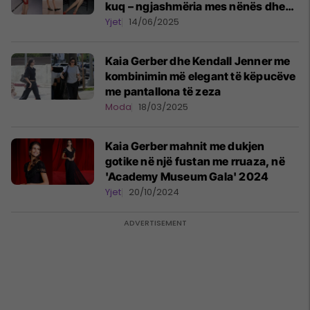
kuq – ngjashmëria mes nënës dhe
vajzës është e pabesueshme
Yjet
14/06/2025
Kaia Gerber dhe Kendall Jenner me
kombinimin më elegant të këpucëve
me pantallona të zeza
Moda
18/03/2025
Kaia Gerber mahnit me dukjen
gotike në një fustan me rruaza, në
'Academy Museum Gala' 2024
Yjet
20/10/2024