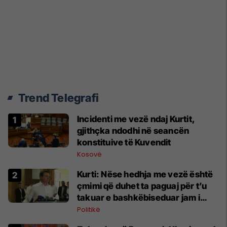
Trend Telegrafi
Incidenti me vezë ndaj Kurtit,
gjithçka ndodhi në seancën
konstituive të Kuvendit
Kosovë
Kurti: Nëse hedhja me vezë është
çmimi që duhet ta paguaj për t’u
takuar e bashkëbiseduar jam i
lumtur ta bëj këtë
Politikë