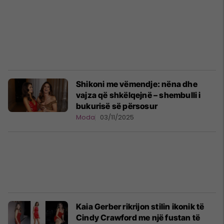
Shikoni me vëmendje: nëna dhe
vajza që shkëlqejnë – shembulli i
bukurisë së përsosur
Moda
03/11/2025
Kaia Gerber rikrijon stilin ikonik të
Cindy Crawford me një fustan të