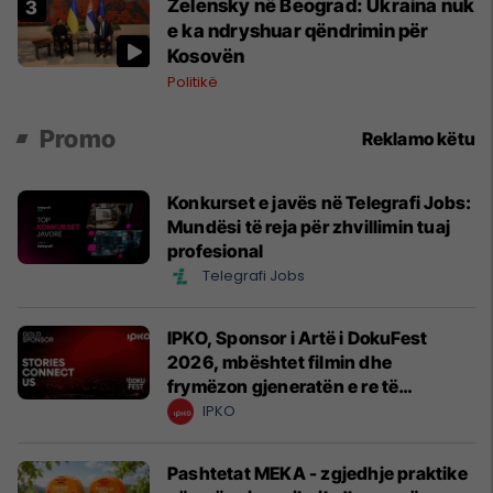
Zelensky në Beograd: Ukraina nuk
e ka ndryshuar qëndrimin për
Kosovën
Politikë
Promo
Reklamo këtu
Konkurset e javës në Telegrafi Jobs:
Mundësi të reja për zhvillimin tuaj
profesional
Telegrafi Jobs
IPKO, Sponsor i Artë i DokuFest
2026, mbështet filmin dhe
frymëzon gjeneratën e re të
krijuesve
IPKO
Pashtetat MEKA - zgjedhje praktike