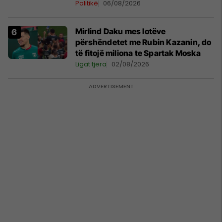
rëndë kushtetuese
Politikë
06/08/2026
Mirlind Daku mes lotëve
përshëndetet me Rubin Kazanin, do
të fitojë miliona te Spartak Moska
Ligat tjera
02/08/2026