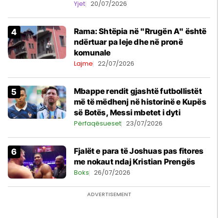
Kupës së Botës
Yjet
20/07/2026
Rama: Shtëpia në "Rrugën A" është
ndërtuar pa leje dhe në pronë
komunale
Lajme
22/07/2026
Mbappe rendit gjashtë futbollistët
më të mëdhenj në historinë e Kupës
së Botës, Messi mbetet i dyti
Përfaqësueset
23/07/2026
Fjalët e para të Joshuas pas fitores
me nokaut ndaj Kristian Prengës
Boks
26/07/2026