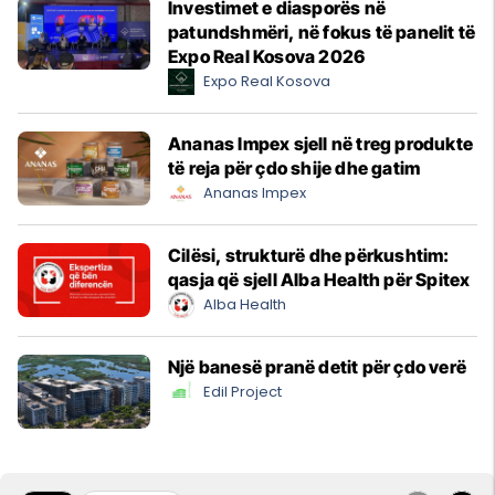
Investimet e diasporës në
patundshmëri, në fokus të panelit të
Expo Real Kosova 2026
Expo Real Kosova
Ananas Impex sjell në treg produkte
të reja për çdo shije dhe gatim
Ananas Impex
Cilësi, strukturë dhe përkushtim:
qasja që sjell Alba Health për Spitex
Alba Health
Një banesë pranë detit për çdo verë
Edil Project