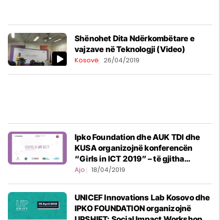
Shënohet Dita Ndërkombëtare e
vajzave në Teknologji (Video)
Kosovë
26/04/2019
Ipko Foundation dhe AUK TDI dhe
KUSA organizojnë konferencën
“Girls in ICT 2019” – të gjitha
aktivitetet janë FALAS
Ajo
18/04/2019
UNICEF Innovations Lab Kosovo dhe
IPKO FOUNDATION organizojnë
UPSHIFT: Social Impact Workshop