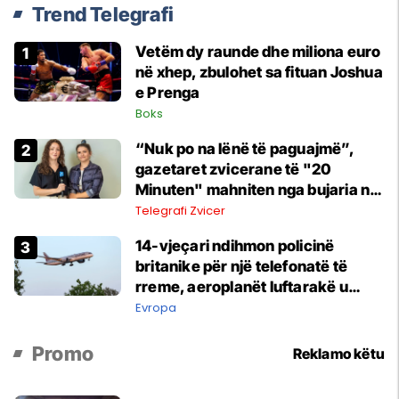
Trend Telegrafi
Vetëm dy raunde dhe miliona euro
në xhep, zbulohet sa fituan Joshua
e Prenga
Boks
“Nuk po na lënë të paguajmë”,
gazetaret zvicerane të "20
Minuten" mahniten nga bujaria në
Kosovë
Telegrafi Zvicer
14-vjeçari ndihmon policinë
britanike për një telefonatë të
rreme, aeroplanët luftarakë u
ngritën në ajër për të interceptuar
Evropa
fluturaken e Qatar Airways që po
shkonte drejt Mançesterit
Promo
Reklamo këtu