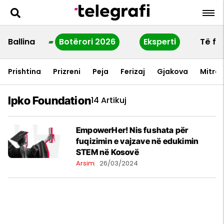
Ballina
Botërori 2026
Eksperti
Të fu
Prishtina
Prizreni
Peja
Ferizaj
Gjakova
Mitrov
Ipko Foundation
14 Artikuj
EmpowerHer! Nis fushata për
fuqizimin e vajzave në edukimin
STEM në Kosovë
Arsim
26/03/2024