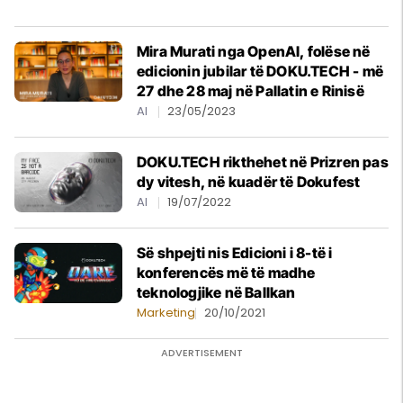
Mira Murati nga OpenAI, folëse në
edicionin jubilar të DOKU.TECH - më
27 dhe 28 maj në Pallatin e Rinisë
AI
23/05/2023
DOKU.TECH rikthehet në Prizren pas
dy vitesh, në kuadër të Dokufest
AI
19/07/2022
Së shpejti nis Edicioni i 8-të i
konferencës më të madhe
teknologjike në Ballkan
Marketing
20/10/2021