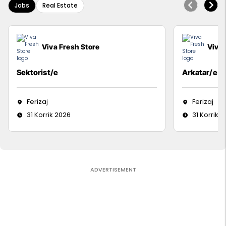
Jobs
Real Estate
Viva Fresh Store
Viva 
Sektorist/e
Arkatar/e
Ferizaj
Ferizaj
31 Korrik 2026
31 Korrik 