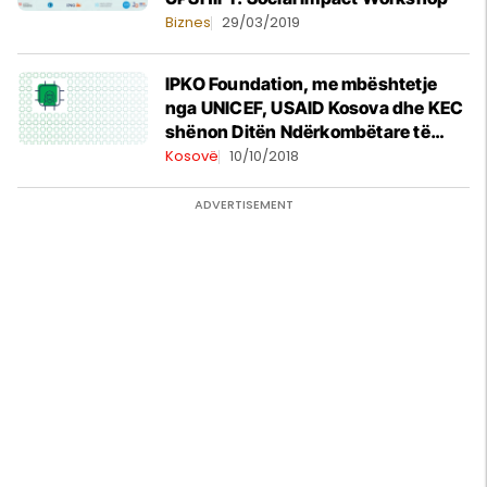
Biznes
29/03/2019
IPKO Foundation, me mbështetje
nga UNICEF, USAID Kosova dhe KEC
shënon Ditën Ndërkombëtare të
vajzave!
Kosovë
10/10/2018