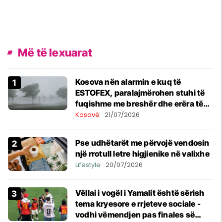
Më të lexuarat
Kosova nën alarmin e kuq të
ESTOFEX, paralajmërohen stuhi të
fuqishme me breshër dhe erëra të
forta
Kosovë
21/07/2026
Pse udhëtarët me përvojë vendosin
një rrotull letre higjienike në valixhe
Lifestyle
20/07/2026
Vëllai i vogël i Yamalit është sërish
tema kryesore e rrjeteve sociale -
vodhi vëmendjen pas finales së