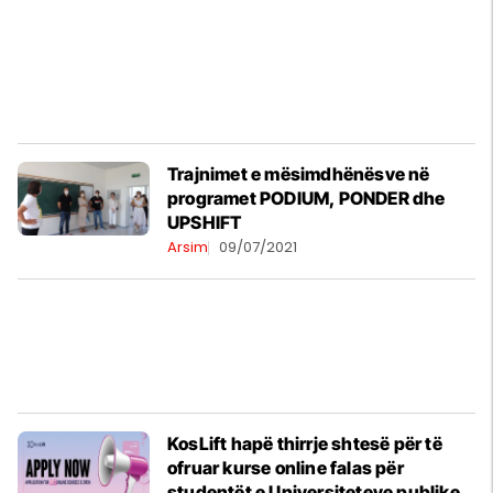
Trajnimet e mësimdhënësve në
programet PODIUM, PONDER dhe
UPSHIFT
Arsim
09/07/2021
KosLift hapë thirrje shtesë për të
ofruar kurse online falas për
studentët e Universiteteve publike