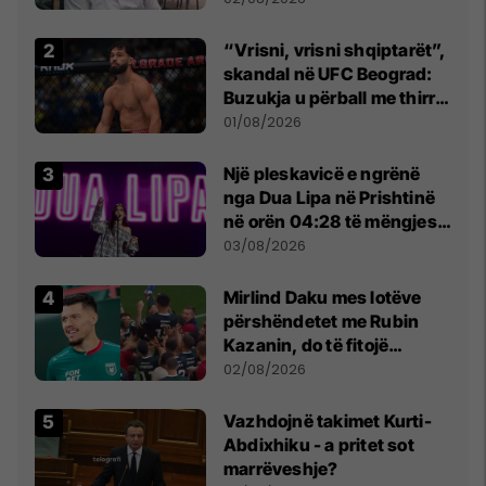
Beograd
“Vrisni, vrisni shqiptarët”,
skandal në UFC Beograd:
Buzukja u përball me thirrje
anti-shqiptare nga
01/08/2026
tribunat
Një pleskavicë e ngrënë
nga Dua Lipa në Prishtinë
në orën 04:28 të mëngjesit
- dhe bota digjitale serbe
03/08/2026
shpall gjendjen e luftës
Mirlind Daku mes lotëve
përshëndetet me Rubin
Kazanin, do të fitojë
miliona te Spartak Moska
02/08/2026
Vazhdojnë takimet Kurti-
Abdixhiku - a pritet sot
marrëveshje?