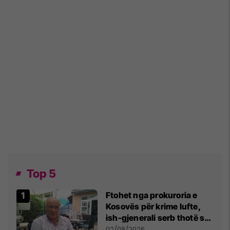
Top 5
Ftohet nga prokuroria e
Kosovës për krime lufte,
ish-gjenerali serb thotë se
dikush e tradhtoi në
02/08/2026