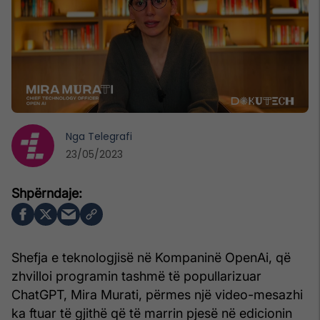
Nga
Telegrafi
23/05/2023
Shefja e teknologjisë në Kompaninë OpenAi, që
zhvilloi programin tashmë të popullarizuar
ChatGPT, Mira Murati, përmes një video-mesazhi
ka ftuar të gjithë që të marrin pjesë në edicionin