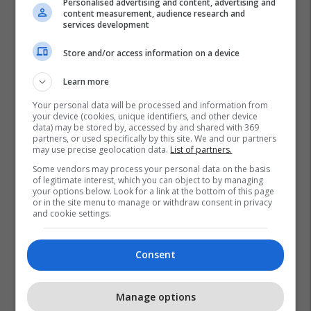
Personalised advertising and content, advertising and
content measurement, audience research and
services development
Store and/or access information on a device
Learn more
Your personal data will be processed and information from
Openai
Mira Murati
Inteligjenca Artificiale
your device (cookies, unique identifiers, and other device
data) may be stored by, accessed by and shared with 369
Ipko Foundation
Doku.tech
partners, or used specifically by this site. We and our partners
may use precise geolocation data.
List of partners.
Some vendors may process your personal data on the basis
of legitimate interest, which you can object to by managing
your options below. Look for a link at the bottom of this page
or in the site menu to manage or withdraw consent in privacy
and cookie settings.
Consent
Manage options