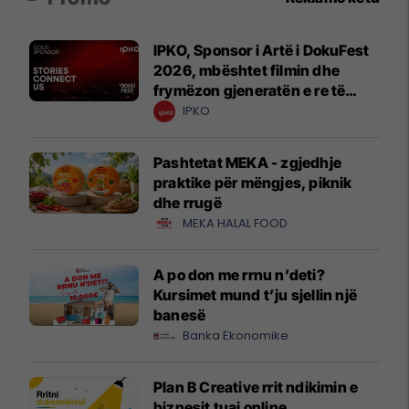
IPKO, Sponsor i Artë i DokuFest
2026, mbështet filmin dhe
frymëzon gjeneratën e re të
krijuesve
IPKO
Pashtetat MEKA - zgjedhje
praktike për mëngjes, piknik
dhe rrugë
MEKA HALAL FOOD
A po don me rrnu n’deti?
Kursimet mund t’ju sjellin një
banesë
Banka Ekonomike
Plan B Creative rrit ndikimin e
biznesit tuaj online