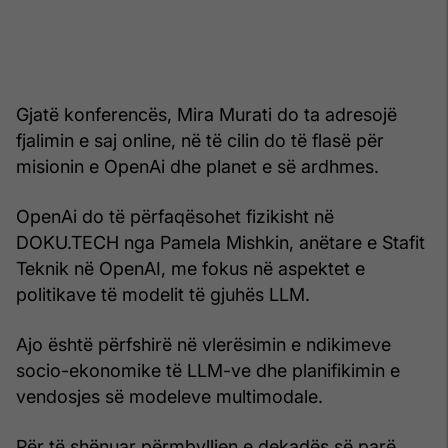
Gjatë konferencës, Mira Murati do ta adresojë
fjalimin e saj online, në të cilin do të flasë për
misionin e OpenAi dhe planet e së ardhmes.
OpenAi do të përfaqësohet fizikisht në
DOKU.TECH nga Pamela Mishkin, anëtare e Stafit
Teknik në OpenAI, me fokus në aspektet e
politikave të modelit të gjuhës LLM.
Ajo është përfshirë në vlerësimin e ndikimeve
socio-ekonomike të LLM-ve dhe planifikimin e
vendosjes së modeleve multimodale.
Për të shënuar përmbylljen e dekadës së parë,