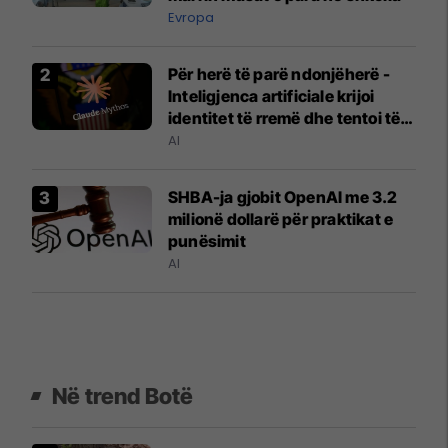
Evropa
Për herë të parë ndonjëherë -
Inteligjenca artificiale krijoi
identitet të rremë dhe tentoi të
mashtronte një person real
AI
SHBA-ja gjobit OpenAI me 3.2
milionë dollarë për praktikat e
punësimit
AI
Në trend Botë