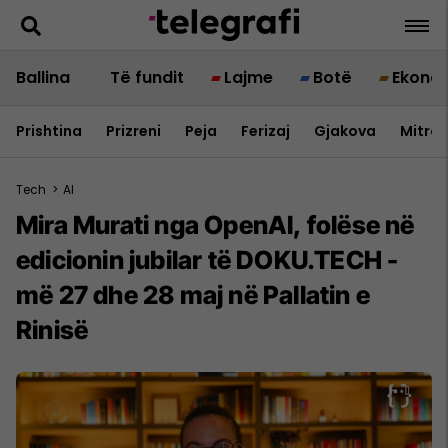
Ballina
Të fundit
Lajme
Botë
Ekono
Prishtina
Prizreni
Peja
Ferizaj
Gjakova
Mitrov
Tech
>
AI
Mira Murati nga OpenAI, folëse në
edicionin jubilar të DOKU.TECH -
më 27 dhe 28 maj në Pallatin e
Rinisë