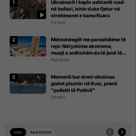
Ukrainasit i kapin ushtarët rusë
në befasi, ishin duke fjetur në
strehimoret e kamufluara
Evropa
Meteorologët me parashikime të
reja: Ndryshime ekstreme,
muajt e ardhshëm do të jenë të
pazakontë
Nga Bota
Momenti kur droni ukrainas
godet plazhin në Rusi, pranë
"pallatit të Putinit"
Evropa
Jobs
Real Estate