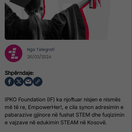
Nga
Telegrafi
26/03/2024
IPKO Foundation (IF) ka njoftuar nisjen e nismës
më të re, EmpowerHer!, e cila synon adresimin e
pabarazive gjinore në fushat STEM dhe fuqizimin
e vajzave në edukimin STEAM në Kosovë.