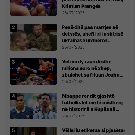
Kristian Prengës
26/07/2026
Pesë ditë pas marrjes së
detyrës, shefi i ri i ushtrisë
ukrainase urdhëron
kontroll të madh
26/07/2026
Vetëm dy raunde dhe
miliona euro në xhep,
zbulohet sa fituan Joshua
e Prenga
26/07/2026
Mbappe rendit gjashtë
futbollistët më të mëdhenj
në historinë e Kupës së
Botës, Messi mbetet i dyti
23/07/2026
Vëllai iu etiketua si pjesëtar