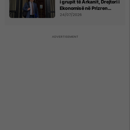
i grupit të Arkanit, Drejtori i
Ekonomisë në Prizren
mohon pretendimet
24/07/2026