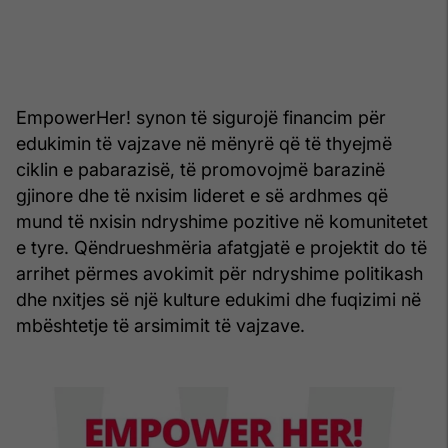
EmpowerHer! synon të sigurojë financim për
edukimin të vajzave në mënyrë që të thyejmë
ciklin e pabarazisë, të promovojmë barazinë
gjinore dhe të nxisim lideret e së ardhmes që
mund të nxisin ndryshime pozitive në komunitetet
e tyre. Qëndrueshmëria afatgjatë e projektit do të
arrihet përmes avokimit për ndryshime politikash
dhe nxitjes së një kulture edukimi dhe fuqizimi në
mbështetje të arsimimit të vajzave.