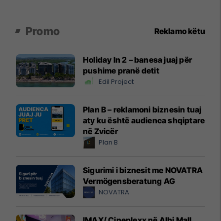
Promo
Reklamo këtu
Holiday In 2 – banesa juaj për
pushime pranë detit
Edil Project
Plan B – reklamoni biznesin tuaj
aty ku është audienca shqiptare
në Zvicër
Plan B
Sigurimi i biznesit me NOVATRA
Vermögensberatung AG
NOVATRA
IMAX/ Cineplexx në Albi Mall,