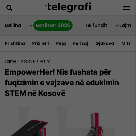
Ballina
Botërori 2026
Të fundit
Lajme
Prishtina
Prizreni
Peja
Ferizaj
Gjakova
Mitrov
Lajme
>
Kosovë
>
Arsim
EmpowerHer! Nis fushata për
fuqizimin e vajzave në edukimin
STEM në Kosovë