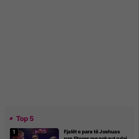
Top 5
Fjalët e para të Joshuas
pas fitores me nokaut ndaj