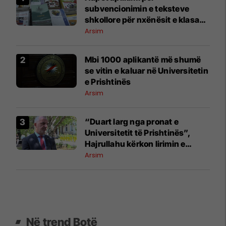
subvencionimin e teksteve
shkollore për nxënësit e klasave
1–9
Arsim
​Mbi 1000 aplikantë më shumë
se vitin e kaluar në Universitetin
e Prishtinës
Arsim
​“Duart larg nga pronat e
Universitetit të Prishtinës”,
Hajrullahu kërkon lirimin e
objektit në Mitrovicën e Veriut
Arsim
Në trend Botë