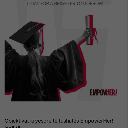
Objektivat kryesore të fushatës EmpowerHer!