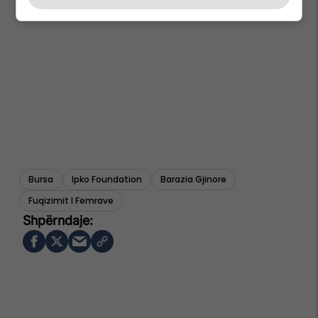
Bursa
Ipko Foundation
Barazia Gjinore
Fuqizimit I Femrave