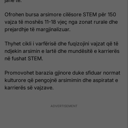
janë të:
Ofrohen bursa arsimore cilësore STEM për 150
vajza të moshës 11-18 vjeç nga zonat rurale dhe
prejardhje të margjinalizuar.
Thyhet cikli i varfërisë dhe fuqizojini vajzat që të
ndjekin arsimin e lartë dhe mundësitë e karrierës
në fushat STEM.
Promovohet barazia gjinore duke sfiduar normat
kulturore që pengojnë arsimimin dhe aspiratat e
karrierës së vajzave.