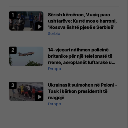
Sërish kërcënon, Vuçiq para
ushtarëve: Kurrë mos e harroni,
'Kosova është pjesë e Serbisë'
Serbia
14-vjeçari ndihmon policinë
britanike për një telefonatë të
rreme, aeroplanët luftarakë u
ngritën në ajër për të
Evropa
interceptuar fluturaken e Qatar
Airways që po shkonte drejt
Ukrainasit sulmohen në Poloni -
Mançesterit
Tusk i kërkon presidentit të
reagojë
Evropa