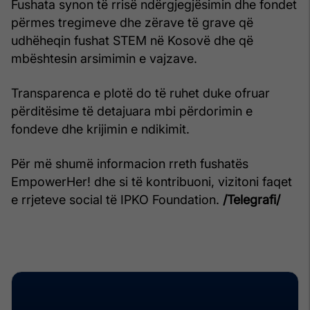
Fushata synon të rrisë ndërgjegjësimin dhe fondet
përmes tregimeve dhe zërave të grave që
udhëheqin fushat STEM në Kosovë dhe që
mbështesin arsimimin e vajzave.
Transparenca e plotë do të ruhet duke ofruar
përditësime të detajuara mbi përdorimin e
fondeve dhe krijimin e ndikimit.
Për më shumë informacion rreth fushatës
EmpowerHer! dhe si të kontribuoni, vizitoni faqet
e rrjeteve social të IPKO Foundation.
/Telegrafi/