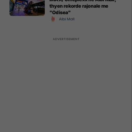
thyen rekorde rajonale me
"Odisea"
Albi Mall